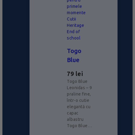
pentru
primele
momente
Cutii
Heritage
End of
school
Togo
Blue
79
lei
Togo Blue
Leonidas – 9
praline fine,
într-o cutie
elegantă cu
capac
albastru
Togo Blue…