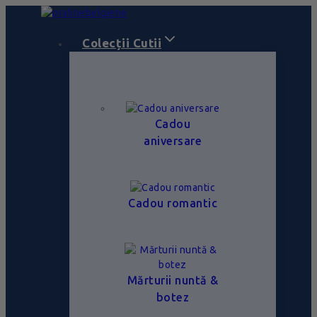
Colecții Cutii
Cadou
aniversare
Cadou romantic
Mărturii nuntă &
botez