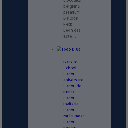
ciocolată
belgiană
premium
Ballotin
Petit
Leonidas
este…
Back to
School
Cadou
aniversare
Cadou de
nunta
Cadou
Invitatie
Cadou
Multumesc
Cadou