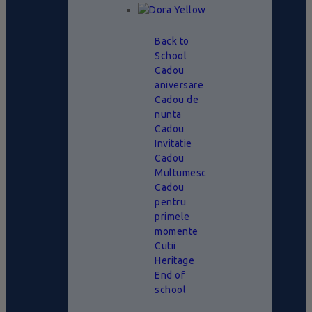
Back to
School
Cadou
aniversare
Cadou de
nunta
Cadou
Invitatie
Cadou
Multumesc
Cadou
pentru
primele
momente
Cutii
Heritage
End of
school