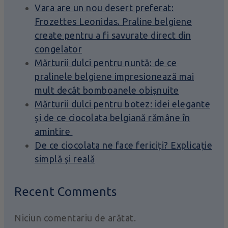
Vara are un nou desert preferat:
Frozettes Leonidas. Praline belgiene
create pentru a fi savurate direct din
congelator
Mărturii dulci pentru nuntă: de ce
pralinele belgiene impresionează mai
mult decât bomboanele obișnuite
Mărturii dulci pentru botez: idei elegante
și de ce ciocolata belgiană rămâne în
amintire
De ce ciocolata ne face fericiți? Explicație
simplă și reală
Recent Comments
Niciun comentariu de arătat.