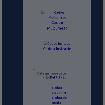
Cadou
Multumesc
Cadou Invitatie
Cele mai apreciate
Cadou
aniversare
Cadou de
nunta