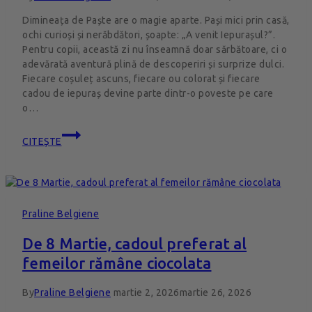
Dimineața de Paște are o magie aparte. Pași mici prin casă,
ochi curioși și nerăbdători, șoapte: „A venit Iepurașul?”.
Pentru copii, această zi nu înseamnă doar sărbătoare, ci o
adevărată aventură plină de descoperiri și surprize dulci.
Fiecare coșuleț ascuns, fiecare ou colorat și fiecare
cadou de iepuraș devine parte dintr-o poveste pe care
o…
CITEȘTE
Praline Belgiene
De 8 Martie, cadoul preferat al
femeilor rămâne ciocolata
By
Praline Belgiene
martie 2, 2026
martie 26, 2026