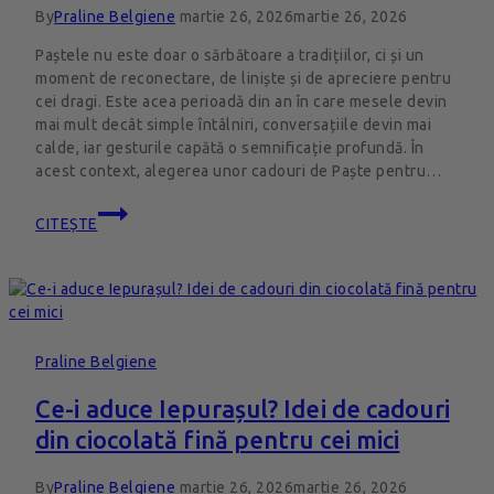
By
Praline Belgiene
martie 26, 2026
martie 26, 2026
Paștele nu este doar o sărbătoare a tradițiilor, ci și un
moment de reconectare, de liniște și de apreciere pentru
cei dragi. Este acea perioadă din an în care mesele devin
mai mult decât simple întâlniri, conversațiile devin mai
calde, iar gesturile capătă o semnificație profundă. În
acest context, alegerea unor cadouri de Paște pentru…
CITEȘTE
Praline Belgiene
Ce-i aduce Iepurașul? Idei de cadouri
din ciocolată fină pentru cei mici
By
Praline Belgiene
martie 26, 2026
martie 26, 2026