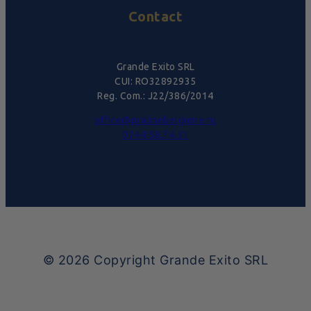
Contact
Grande Exito SRL
CUI: RO32892935
Reg. Com.: J22/386/2014
office@pralinebelgiene.ro
0744.58.74.51
© 2026
Copyright Grande Exito SRL