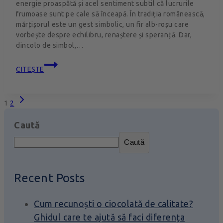
energie proaspătă și acel sentiment subtil că lucrurile
frumoase sunt pe cale să înceapă. În tradiția românească,
mărțișorul este un gest simbolic, un fir alb-roșu care
vorbește despre echilibru, renaștere și speranță. Dar,
dincolo de simbol,…
CITEȘTE
1
2
Caută
Caută
Recent Posts
Cum recunoști o ciocolată de calitate?
Ghidul care te ajută să faci diferența