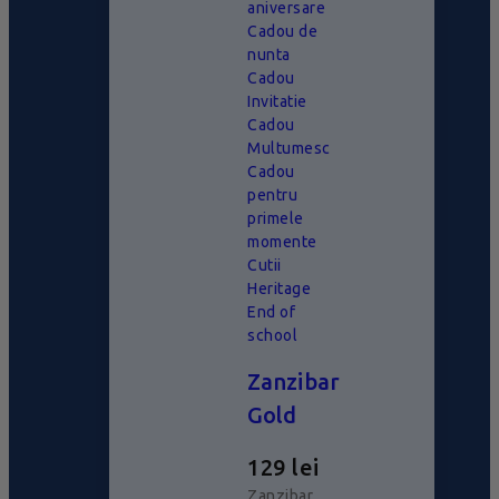
aniversare
Cadou de
nunta
Cadou
Invitatie
Cadou
Multumesc
Cadou
pentru
primele
momente
Cutii
Heritage
End of
school
Zanzibar
Gold
129
lei
Zanzibar