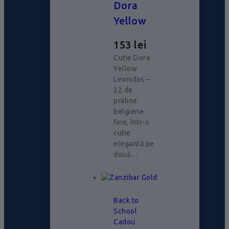
Dora
Yellow
153
lei
Cutie Dora
Yellow
Leonidas –
22 de
praline
belgiene
fine, într-o
cutie
elegantă pe
două…
Back to
School
Cadou