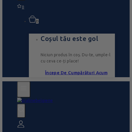
0
0
Coșul tău este gol
Niciun produs în coș. Du-te, umple-l
cu ceva ce-ți place!
Începe De Cumpărături Acum