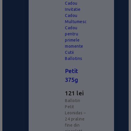
Cadou
Invitatie
Cadou
Multumesc
Cadou
pentru
primele
momente
Cutii
Ballotins
Petit
375g
121
lei
Ballotin
Petit
Leonidas –
24 praline
fine din