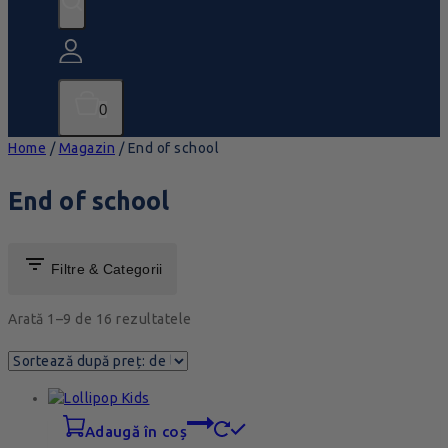
0
Home
/
Magazin
/
End of school
End of school
Filtre & Categorii
Arată 1–
9
de
16
rezultatele
adaugă în coș