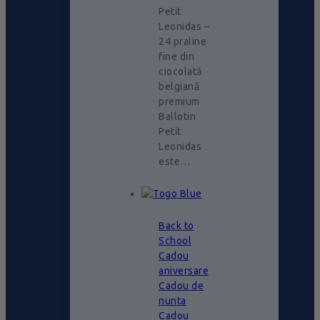
Petit
Leonidas –
24 praline
fine din
ciocolată
belgiană
premium
Ballotin
Petit
Leonidas
este…
Back to
School
Cadou
aniversare
Cadou de
nunta
Cadou