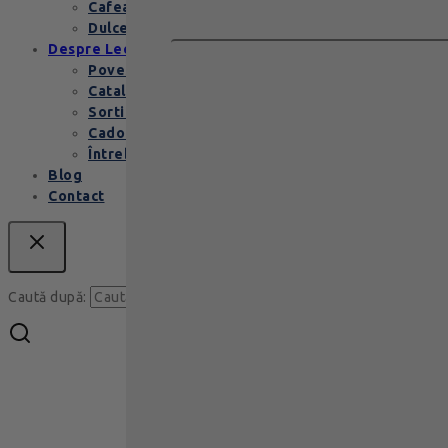
Cafea de specialitate
Dulceata si specialitati
Despre Leonidas
Povestea Leonidas
Cataloage produse
Sortimente praline
Cadouri corporate
Întrebări Frecvente
Blog
Contact
Caută
Caută după: