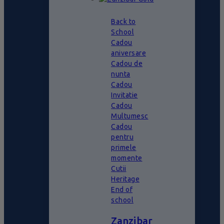
Back to
School
Cadou
aniversare
Cadou de
nunta
Cadou
Invitatie
Cadou
Multumesc
Cadou
pentru
primele
momente
Cutii
Heritage
End of
school
Zanzibar