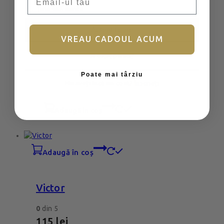
Ține-mă minte
adaugă în coș
Autentificare
VREAU CADOUL ACUM
Togo Blue
Ai uitat parola?
Poate mai târziu
0
din 5
Nu aveți încă un cont?
Înscrieți
79
lei
adaugă în coș
adaugă în coș
Victor
0
din 5
115
lei