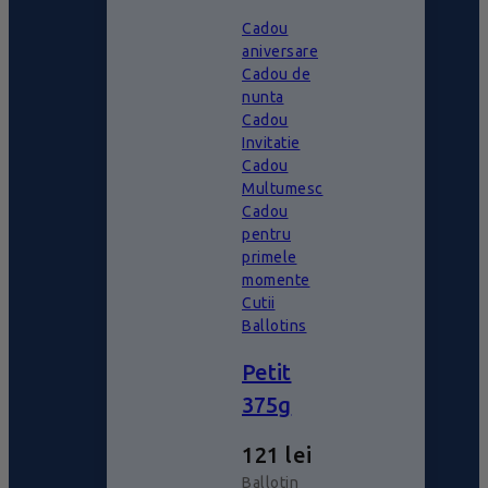
Cadou
aniversare
Cadou de
nunta
Cadou
Invitatie
Cadou
Multumesc
Cadou
pentru
primele
momente
Cutii
Ballotins
Petit
375g
121
lei
Ballotin