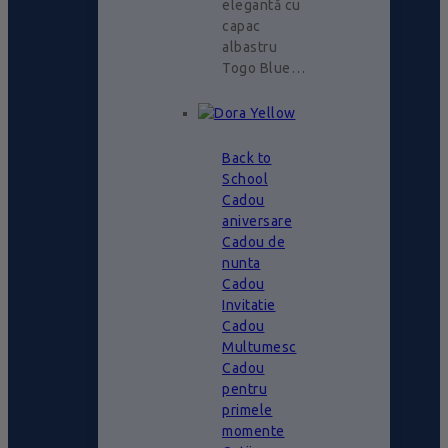
elegantă cu
capac
albastru
Togo Blue…
Back to
School
Cadou
aniversare
Cadou de
nunta
Cadou
Invitatie
Cadou
Multumesc
Cadou
pentru
primele
momente