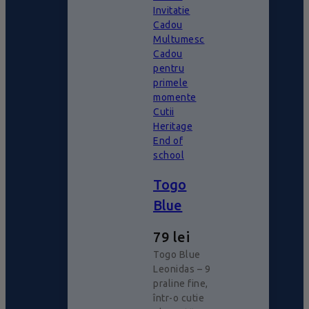
Invitatie
Cadou
Multumesc
Cadou
pentru
primele
momente
Cutii
Heritage
End of
school
Togo
Blue
79
lei
Togo Blue
Leonidas – 9
praline fine,
într-o cutie