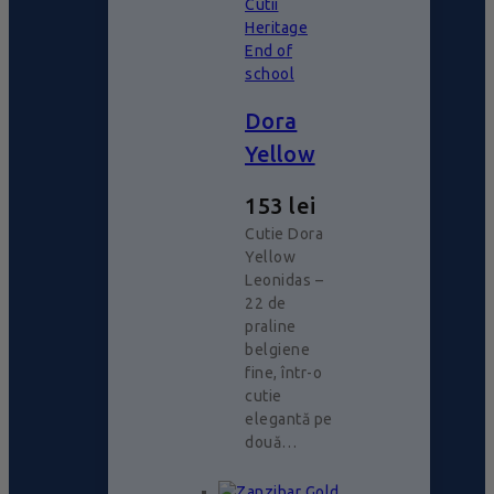
Cutii
Heritage
End of
school
Dora
Yellow
153
lei
Cutie Dora
Yellow
Leonidas –
22 de
praline
belgiene
fine, într-o
cutie
elegantă pe
două…