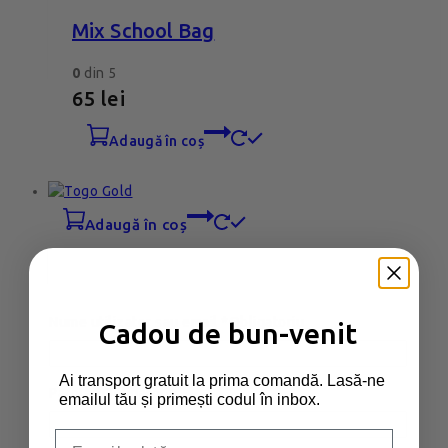
Mix School Bag
0
din 5
65
lei
adaugă în coș
adaugă în coș
Togo Gold
Nume utilizator sau email
*
Obligatoriu
Cadou de bun-venit
0
din 5
79
lei
Ai transport gratuit la prima comandă. Lasă-ne
Parolă
*
Obligatoriu
emailul tău și primești codul în inbox.
adaugă în coș
Email