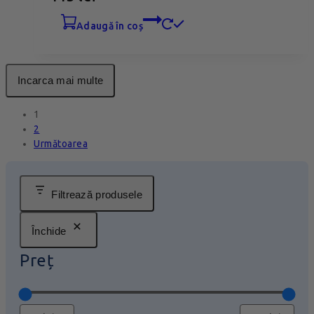
adaugă în coș
Incarca mai multe
1
2
Următoarea
Filtrează produsele
Închide
Preț