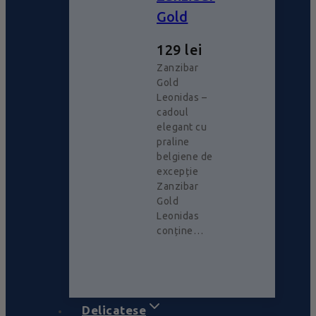
Gold
129
lei
Zanzibar
Gold
Leonidas –
cadoul
elegant cu
praline
belgiene de
excepție
Zanzibar
Gold
Leonidas
conține…
Delicatese