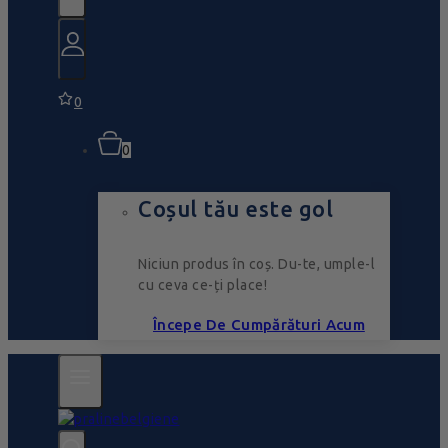
0
0
Coșul tău este gol
Niciun produs în coș. Du-te, umple-l
cu ceva ce-ți place!
Începe De Cumpărături Acum