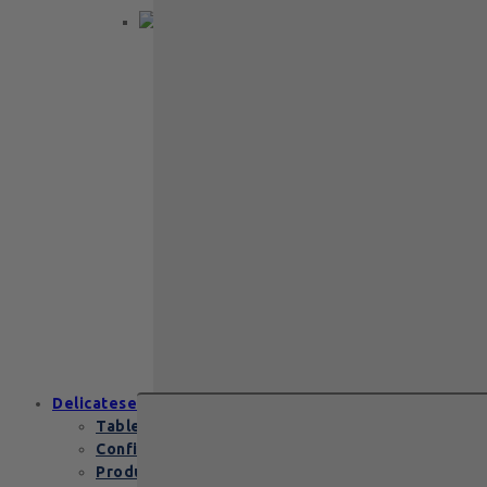
Back to School
Cadou aniversare
Cadou de nunta
Cadou Invitatie
Cadou Multumesc
Cadou pentru
primele momente
Cutii Heritage
End of school
Zanzibar Gold
129
lei
Zanzibar Gold Leonidas – cadoul
elegant cu praline belgiene de
excepție Zanzibar Gold Leonidas
conține…
Delicatese
Tablete și batoane
Confiserie
Produse copii