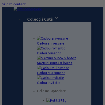
Skip to content
Colecții Cutii
Cadou aniversare
Cadou romantic
Mărturii nuntă & botez
Cadou Multumesc
Cadou Invitatie
Cele mai apreciate