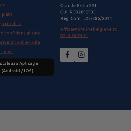
meu
Grande Exito SRL
CUI: RO32892935
i plată
Reg. Com.: J22/386/2014
i condiții
office@pralinebelgiene.ro
de confidențialitate
0744.58.74.51
privind cookie-urile
roiect
nstalează Aplicație
(Android / iOS)