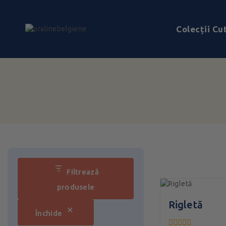
Colecții Cut
Filtrează
produsele
Rigletă
Închide