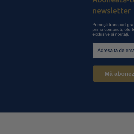
newsletter
Primești transport grat
prima comandă, ofert
exclusive și noutăți.
Email
Mă abone