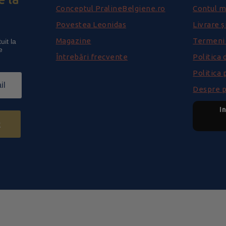
Conceptul PralineBelgiene.ro
Contul 
Povestea Leonidas
Livrare ș
Magazine
Termeni ș
uit la
e
Întrebări frecvente
Politica 
Politica 
Despre p
I
z