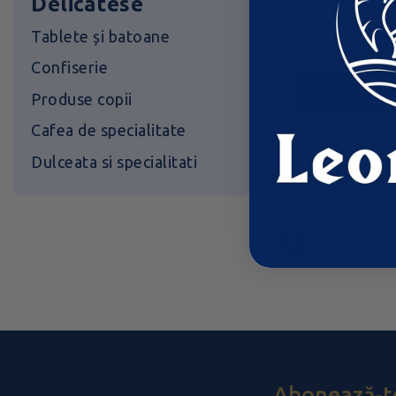
Delicatese
Tablete și batoane
0
80
lei
din
Confiserie
5
ad
Produse copii
Cafea de specialitate
Dulceata si specialitati
1
2
3
Abonează-te