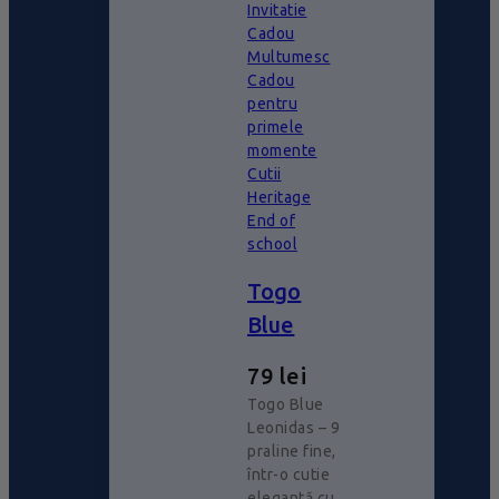
Invitatie
Cadou
Multumesc
Cadou
pentru
primele
momente
Cutii
Heritage
End of
school
Togo
Blue
79
lei
Togo Blue
Leonidas – 9
praline fine,
într-o cutie
elegantă cu