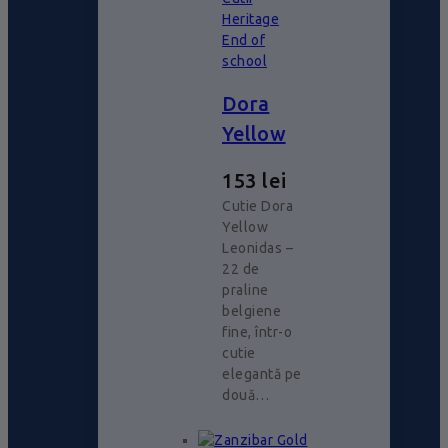
Heritage
End of
school
Dora
Yellow
153
lei
Cutie Dora
Yellow
Leonidas –
22 de
praline
belgiene
fine, într-o
cutie
elegantă pe
două…