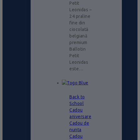
Petit
Leonidas –
24 praline
fine din
ciocolată
belgiană
premium
Ballotin
Petit
Leonidas
este…
Back to
School
Cadou
aniversare
Cadou de
nunta
Cadou