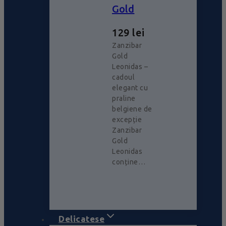
Gold
129
lei
Zanzibar
Gold
Leonidas –
cadoul
elegant cu
praline
belgiene de
excepție
Zanzibar
Gold
Leonidas
conține…
Delicatese