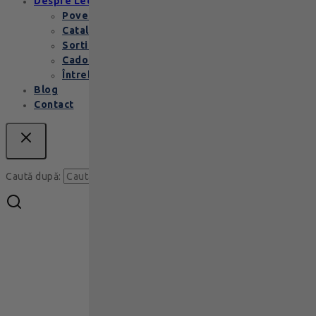
Despre Leonidas
Povestea Leonidas
Cataloage produse
Sortimente praline
Cadouri corporate
Întrebări Frecvente
Blog
Contact
Caută
Caută după: