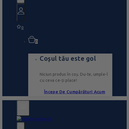
0
0
Coșul tău este gol
Niciun produs în coș. Du-te, umple-l
cu ceva ce-ți place!
Începe De Cumpărături Acum