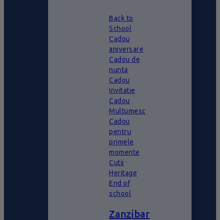
Back to
School
Cadou
aniversare
Cadou de
nunta
Cadou
Invitatie
Cadou
Multumesc
Cadou
pentru
primele
momente
Cutii
Heritage
End of
school
Zanzibar