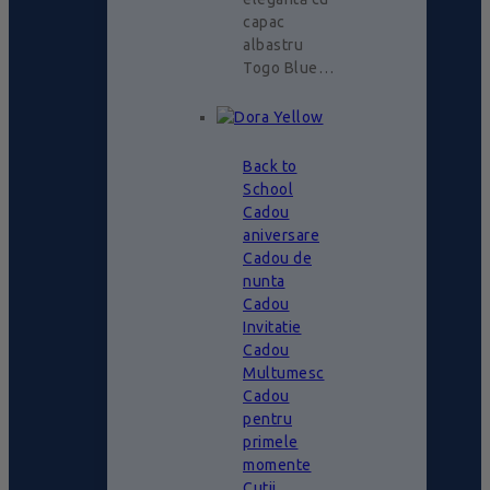
capac
albastru
Togo Blue…
Back to
School
Cadou
aniversare
Cadou de
nunta
Cadou
Invitatie
Cadou
Multumesc
Cadou
pentru
primele
momente
Cutii