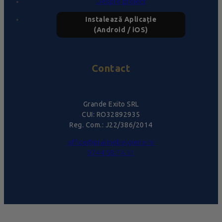
Despre proiect
Instalează Aplicație
(Android / iOS)
Contact
Grande Exito SRL
CUI: RO32892935
Reg. Com.: J22/386/2014
office@pralinebelgiene.ro
0744.58.74.51