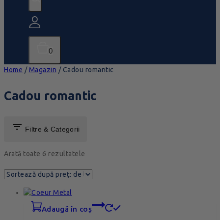
0
Home
/
Magazin
/
Cadou romantic
Cadou romantic
Filtre & Categorii
Arată toate
6
rezultatele
adaugă în coș