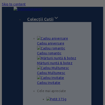
Skip to content
Colecții Cutii
Cadou aniversare
Cadou romantic
Mărturii nuntă & botez
Cadou Multumesc
Cadou Invitatie
Cele mai apreciate