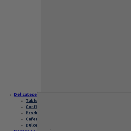
Back to School
Cadou aniversare
Cadou de nunta
Cadou Invitatie
Cadou Multumesc
Cadou pentru
primele momente
Cutii Heritage
End of school
Zanzibar Gold
129
lei
Zanzibar Gold Leonidas – cadoul
elegant cu praline belgiene de
excepție Zanzibar Gold Leonidas
conține…
Delicatese
Tablete și batoane
Confiserie
Produse copii
Cafea de specialitate
Dulceata si specialitati