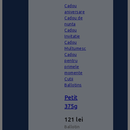
Cadou
aniversare
Cadou de
nunta
Cadou
Invitatie
Cadou
Multumesc
Cadou
pentru
primele
momente
Cutii
Ballotins
Petit
375g
121
lei
Ballotin