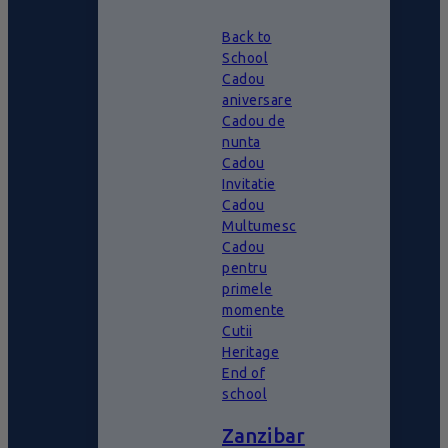
Back to
School
Cadou
aniversare
Cadou de
nunta
Cadou
Invitatie
Cadou
Multumesc
Cadou
pentru
primele
momente
Cutii
Heritage
End of
school
Zanzibar