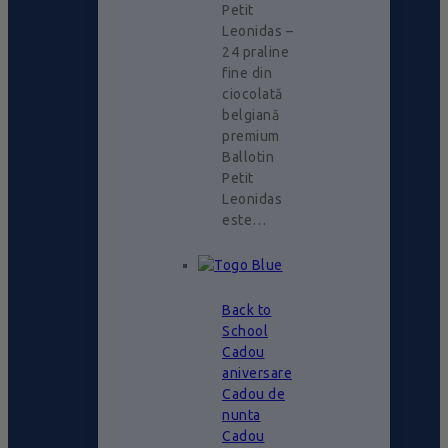
Petit
Leonidas –
24 praline
fine din
ciocolată
belgiană
premium
Ballotin
Petit
Leonidas
este…
Back to
School
Cadou
aniversare
Cadou de
nunta
Cadou