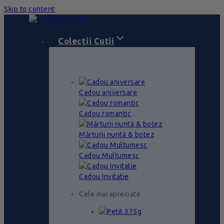
Skip to content
Colecții Cutii
Cadou aniversare
Cadou romantic
Mărturii nuntă & botez
Cadou Multumesc
Cadou Invitatie
Cele mai apreciate