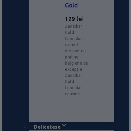
Gold
129
lei
Zanzibar
Gold
Leonidas –
cadoul
elegant cu
praline
belgiene de
excepție
Zanzibar
Gold
Leonidas
conține…
Delicatese