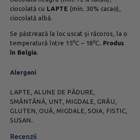
ciocolată cu
LAPTE
(min. 30% cacao),
ciocolată albă.
Se păstrează la loc uscat și răcoros, la o
temperatură între 15⁰C – 18⁰C.
Produs
în Belgia
.
Alergeni
LAPTE, ALUNE DE PĂDURE,
SMÂNTÂNĂ, UNT, MIGDALE, GRÂU,
GLUTEN, OUĂ, MIGDALE, SOIA, FISTIC,
SUSAN.
Recenzii