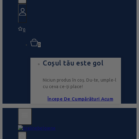
0
0
Coșul tău este gol
Niciun produs în coș. Du-te, umple-l
cu ceva ce-ți place!
Începe De Cumpărături Acum