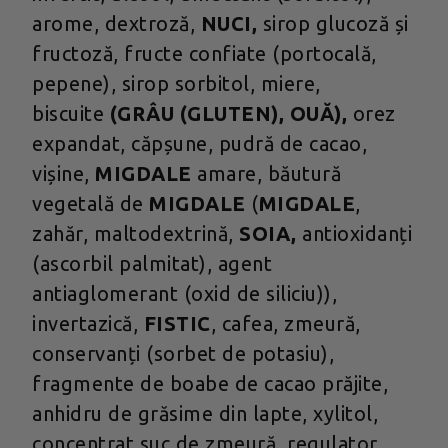
arome, dextroză,
NUCI,
sirop glucoză și
fructoză, fructe confiate (portocală,
pepene), sirop sorbitol, miere,
biscuite
(GRÂU (GLUTEN), OUĂ),
orez
expandat, căpșune, pudră de cacao,
vișine,
MIGDALE
amare, băutură
vegetală de
MIGDALE
(
MIGDALE
,
zahăr, maltodextrină,
SOIA,
antioxidanți
(ascorbil palmitat), agent
antiaglomerant (oxid de siliciu)),
invertazică,
FISTIC
, cafea, zmeură,
conservanți (sorbet de potasiu),
fragmente de boabe de cacao prăjite,
anhidru de grăsime din lapte, xylitol,
concentrat suc de zmeură, regulator