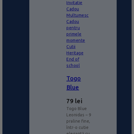
Invitatie
Cadou
Multumesc
Cadou
pentru
primele
momente
Cutii
Heritage
End of
school
Togo
Blue
79
lei
Togo Blue
Leonidas – 9
praline fine,
într-o cutie
elegantă cu