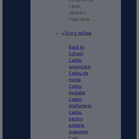
capac
albastru
Togo Blue…
Back to
School
Cadou
aniversare
Cadou de
nunta
Cadou
Invitatie
Cadou
Multumesc
Cadou
pentru
primele
momente
Cutii