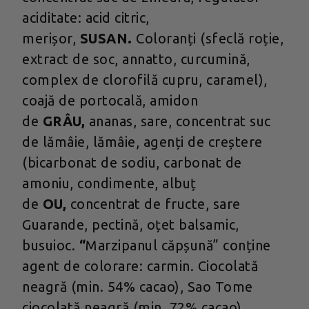
aciditate: acid citric,
merișor,
SUSAN.
Coloranți (sfeclă roție,
extract de soc, annatto, curcumină,
complex de clorofilă cupru, caramel),
coajă de portocală, amidon
de
GRÂU,
ananas, sare, concentrat suc
de lămâie, lămâie, agenți de creștere
(bicarbonat de sodiu, carbonat de
amoniu, condimente, albuț
de
OU,
concentrat de fructe, sare
Guarande, pectină, oțet balsamic,
busuioc.
“
Marzipanul căpșună” conține
agent de colorare: carmin. Ciocolată
neagră (min. 54% cacao), Sao Tome
ciocolată neagră (min. 72% cacao),