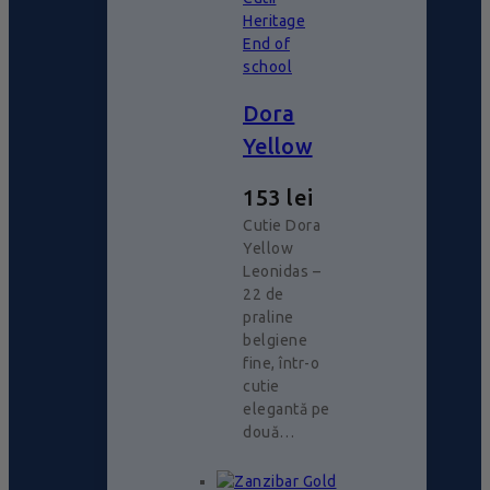
Heritage
End of
school
Dora
Yellow
153
lei
Cutie Dora
Yellow
Leonidas –
22 de
praline
belgiene
fine, într-o
cutie
elegantă pe
două…