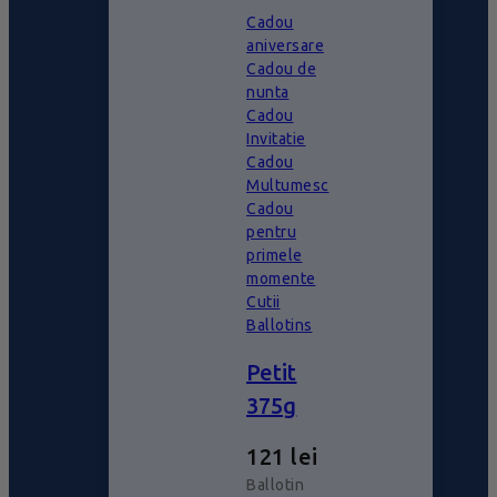
Cadou
aniversare
Cadou de
nunta
Cadou
Invitatie
Cadou
Multumesc
Cadou
pentru
primele
momente
Cutii
Ballotins
Petit
375g
121
lei
Ballotin