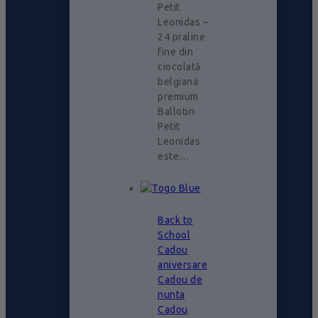
Petit
Leonidas –
24 praline
fine din
ciocolată
belgiană
premium
Ballotin
Petit
Leonidas
este…
Back to
School
Cadou
aniversare
Cadou de
nunta
Cadou