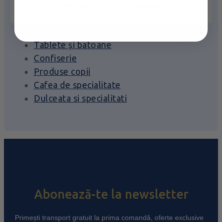
Nu aveți încă un cont?
Înscrieți
Delicatese
Tablete și batoane
Confiserie
Produse copii
Cafea de specialitate
Dulceata si specialitati
Abonează-te la newsletter
Primești transport gratuit la prima comandă, oferte exclusive