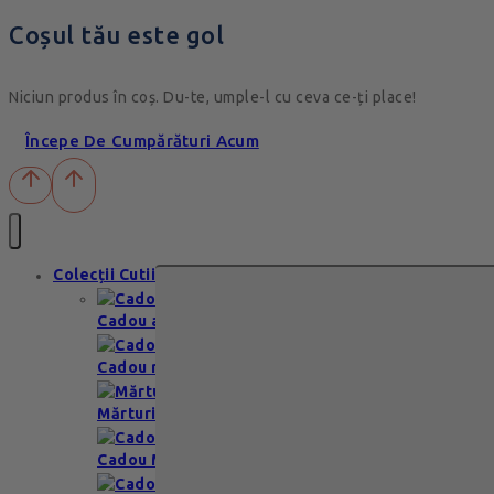
Coșul tău este gol
Niciun produs în coș. Du-te, umple-l cu ceva ce-ți place!
Începe De Cumpărături Acum
Colecții Cutii
Cadou aniversare
Cadou romantic
Mărturii nuntă & botez
Cadou Multumesc