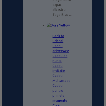
capac
albastru
Togo Blue…
Back to
School
Cadou
aniversare
Cadou de
nunta
Cadou
Invitatie
Cadou
Multumesc
Cadou
pentru
primele
momente
Cutii