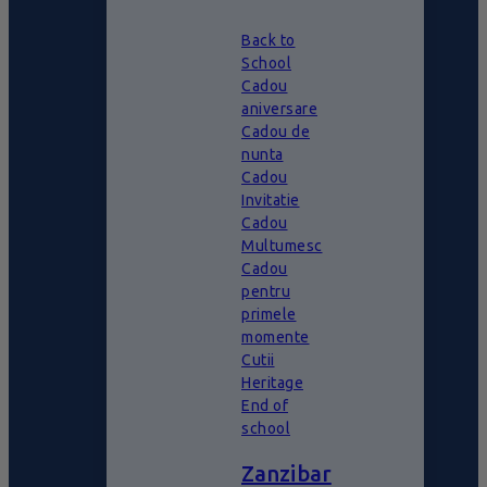
Back to
School
Cadou
aniversare
Cadou de
nunta
Cadou
Invitatie
Cadou
Multumesc
Cadou
pentru
primele
momente
Cutii
Heritage
End of
school
Zanzibar