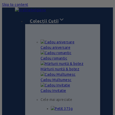
Skip to content
Colecții Cutii
Cadou aniversare
Cadou romantic
Mărturii nuntă & botez
Cadou Multumesc
Cadou Invitatie
Cele mai apreciate