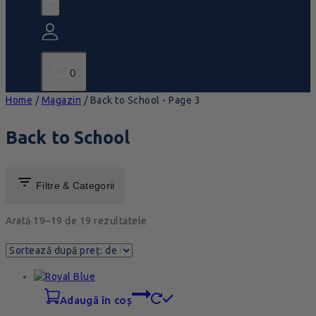
0
Home
/
Magazin
/
Back to School
- Page 3
Back to School
Filtre & Categorii
Arată 19–
19
de
19
rezultatele
adaugă în coș