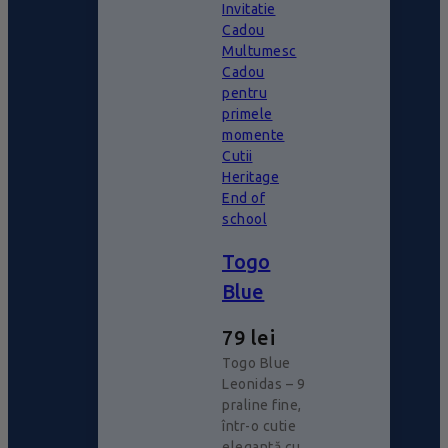
Invitatie
Cadou
Multumesc
Cadou
pentru
primele
momente
Cutii
Heritage
End of
school
Togo
Blue
79
lei
Togo Blue
Leonidas – 9
praline fine,
într-o cutie
elegantă cu