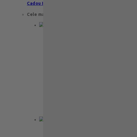
Cadou Invitatie
Cele mai apreciate
Cadou aniversare
Cadou de nunta
Cadou Invitatie
Cadou Multumesc
Cadou pentru primele momente
Cutii Ballotins
Petit 375g
121
lei
Ballotin Petit Leonidas – 24 praline
fine din ciocolată belgiană premium
Ballotin Petit Leonidas este…
Back to School
Cadou aniversare