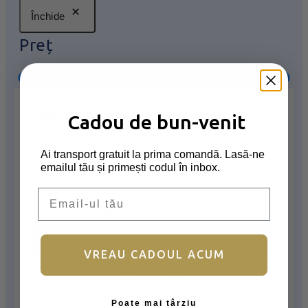
Închide
Preț
Nume utilizator sau email
*
Obligatoriu
Cadou de bun-venit
Aplică
Ai transport gratuit la prima comandă. Lasă-ne
Parolă
*
Obligatoriu
emailul tău și primești codul în inbox.
Colecții Cutii
Email
Ține-mă minte
Cadou aniversare
Cadou romantic
Autentificare
Cadou Invitatie
VREAU CADOUL ACUM
Mărturii nuntă & botez
Ai uitat parola?
Cadou Multumesc
Poate mai târziu