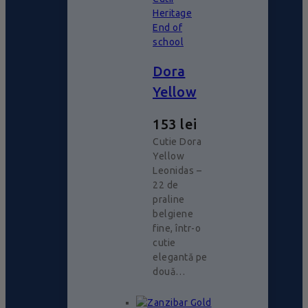
Heritage
End of
school
Dora
Yellow
153
lei
Cutie Dora
Yellow
Leonidas –
22 de
praline
belgiene
fine, într-o
cutie
elegantă pe
două…