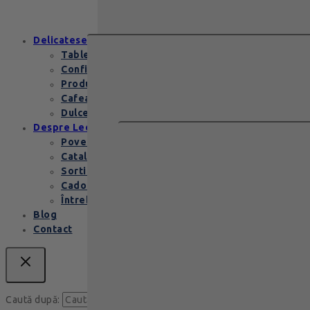
conține…
Delicatese
Tablete și batoane
Confiserie
Produse copii
Cafea de specialitate
Dulceata si specialitati
Despre Leonidas
Povestea Leonidas
Cataloage produse
Sortimente praline
Cadouri corporate
Întrebări Frecvente
Blog
Contact
Caută
Caută după: