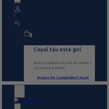
0
0
Coșul tău este gol
Niciun produs în coș. Du-te, umple-l
cu ceva ce-ți place!
Începe De Cumpărături Acum