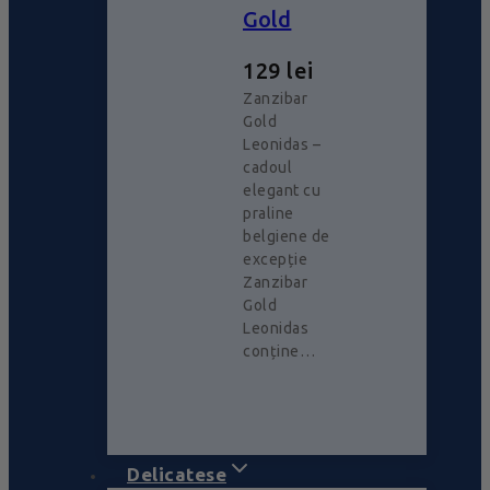
Gold
129
lei
Zanzibar
Gold
Leonidas –
cadoul
elegant cu
praline
belgiene de
excepție
Zanzibar
Gold
Leonidas
conține…
Delicatese