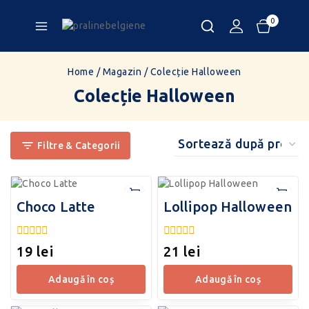
0
Home
/
Magazin
/
Colecție Halloween
Colecție Halloween
Filtre & Categorii
Choco Latte
Lollipop Halloween
0
0
19
lei
21
lei
din
din
5
5
adaugă în coș
adaugă în coș