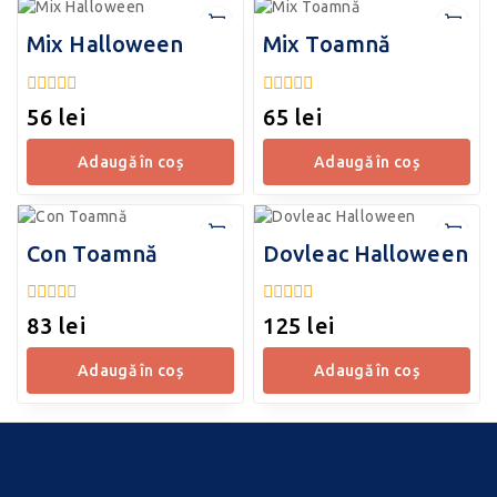
Mix Halloween
Mix Toamnă
0
0
56
lei
65
lei
din
din
5
5
adaugă în coș
adaugă în coș
Con Toamnă
Dovleac Halloween
0
0
83
lei
125
lei
din
din
5
5
adaugă în coș
adaugă în coș