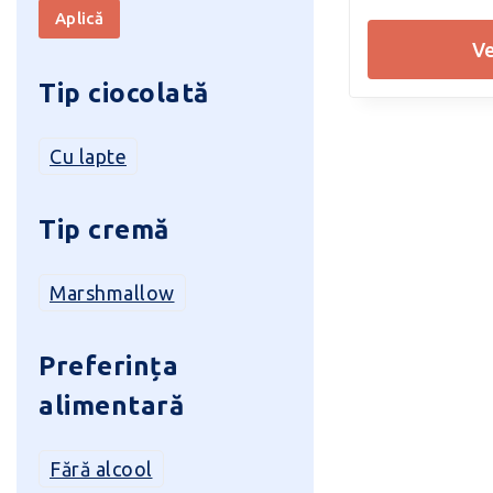
0
Aplică
din
v
5
Tip ciocolată
Cu lapte
Tip cremă
Marshmallow
Preferința
alimentară
Fără alcool