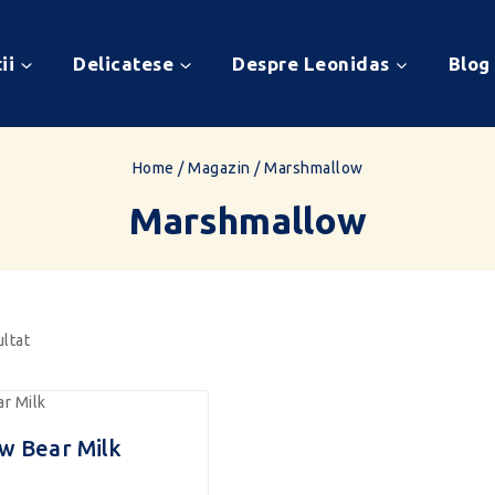
ii
Delicatese
Despre Leonidas
Blog
Home
/
Magazin
/
Marshmallow
Marshmallow
ultat
w Bear Milk