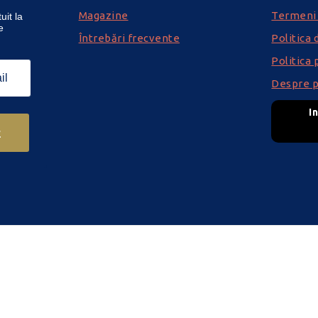
Magazine
Termeni ș
uit la
e
Întrebări frecvente
Politica 
Politica 
Despre p
I
z