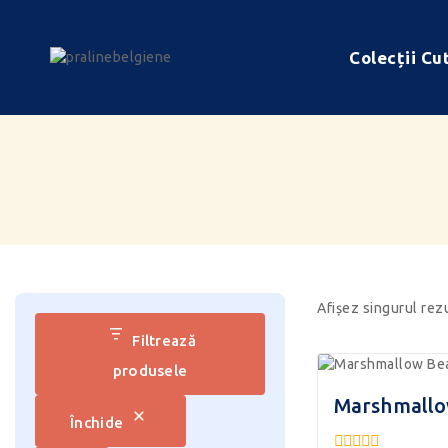
Colecții Cut
Afișez singurul rez
Filtrează
produsele
Marshmallo
Închide