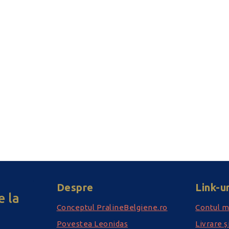
Despre
Link-ur
 la
Conceptul PralineBelgiene.ro
Contul 
Povestea Leonidas
Livrare ș