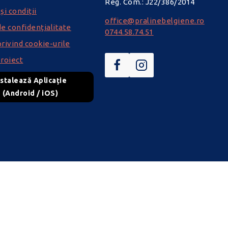
Reg. Com.: J22/386/2014
i condiții
office@pralinebelgiene.ro
de confidențialitate
0744.58.74.51
privind cookie-urile
roiect
nstalează Aplicație
(Android / iOS)