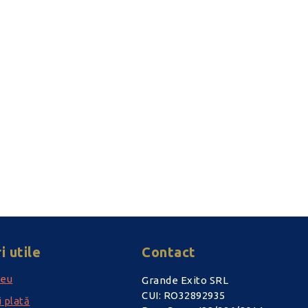
i utile
Contact
meu
Grande Exito SRL
CUI: RO32892935
i plată