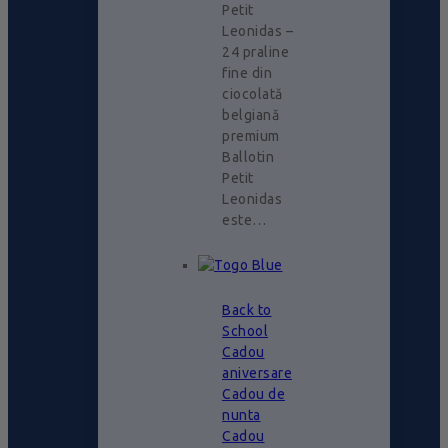
Petit
Leonidas –
24 praline
fine din
ciocolată
belgiană
premium
Ballotin
Petit
Leonidas
este…
Back to
School
Cadou
aniversare
Cadou de
nunta
Cadou