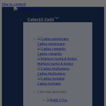
Skip to content
Colecții Cutii
Cadou aniversare
Cadou romantic
Mărturii nuntă & botez
Cadou Multumesc
Cadou Invitatie
Cele mai apreciate