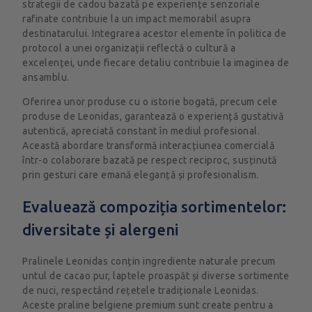
strategii de cadou bazată pe experiențe senzoriale
rafinate contribuie la un impact memorabil asupra
destinatarului. Integrarea acestor elemente în politica de
protocol a unei organizații reflectă o cultură a
excelenței, unde fiecare detaliu contribuie la imaginea de
ansamblu.
Oferirea unor produse cu o istorie bogată, precum cele
produse de Leonidas, garantează o experiență gustativă
autentică, apreciată constant în mediul profesional.
Această abordare transformă interacțiunea comercială
într-o colaborare bazată pe respect reciproc, susținută
prin gesturi care emană eleganță și profesionalism.
Evaluează compoziția sortimentelor:
diversitate și alergeni
Pralinele Leonidas conțin ingrediente naturale precum
untul de cacao pur, laptele proaspăt și diverse sortimente
de nuci, respectând rețetele tradiționale Leonidas.
Aceste praline belgiene premium sunt create pentru a