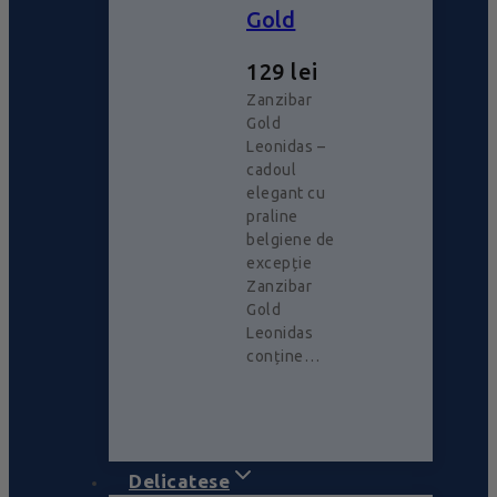
Gold
129
lei
Zanzibar
Gold
Leonidas –
cadoul
elegant cu
praline
belgiene de
excepție
Zanzibar
Gold
Leonidas
conține…
Delicatese