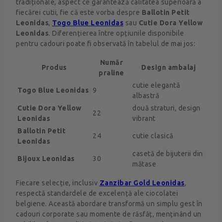
tradiționale, aspect ce garantează calitatea superioară a
fiecărei cutii, fie că este vorba despre
Ballotin Petit
Leonidas
,
Togo Blue Leonidas
sau
Cutie Dora Yellow
Leonidas
. Diferențierea între opțiunile disponibile
pentru cadouri poate fi observată în tabelul de mai jos:
Număr
Produs
Design ambalaj
praline
cutie elegantă
Togo Blue Leonidas
9
albastră
Cutie Dora Yellow
două straturi, design
22
Leonidas
vibrant
Ballotin Petit
24
cutie clasică
Leonidas
casetă de bijuterii din
Bijoux Leonidas
30
mătase
Fiecare selecție, inclusiv
Zanzibar Gold Leonidas
,
respectă standardele de excelență ale ciocolatei
belgiene. Această abordare transformă un simplu gest în
cadouri corporate sau momente de răsfăț, menținând un