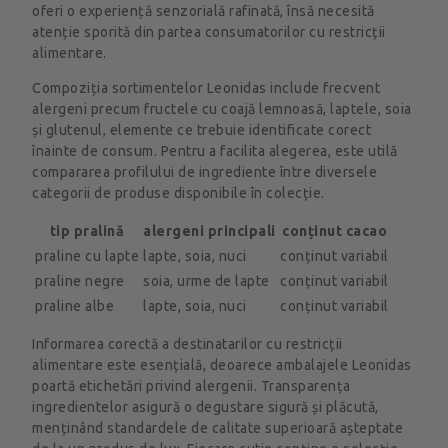
oferi o experiență senzorială rafinată, însă necesită
atenție sporită din partea consumatorilor cu restricții
alimentare.
Compoziția sortimentelor Leonidas include frecvent
alergeni precum fructele cu coajă lemnoasă, laptele, soia
și glutenul, elemente ce trebuie identificate corect
înainte de consum. Pentru a facilita alegerea, este utilă
compararea profilului de ingrediente între diversele
categorii de produse disponibile în colecție.
tip pralină
alergeni principali
conținut cacao
praline cu lapte
lapte, soia, nuci
conținut variabil
praline negre
soia, urme de lapte
conținut variabil
praline albe
lapte, soia, nuci
conținut variabil
Informarea corectă a destinatarilor cu restricții
alimentare este esențială, deoarece ambalajele Leonidas
poartă etichetări privind alergenii. Transparența
ingredientelor asigură o degustare sigură și plăcută,
menținând standardele de calitate superioară așteptate