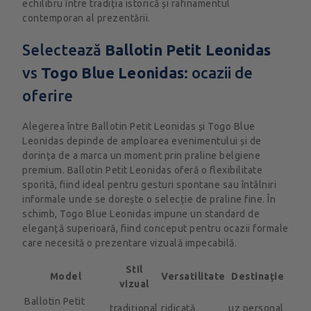
echilibru între tradiția istorică și rafinamentul
contemporan al prezentării.
Selectează
Ballotin Petit Leonidas
vs
Togo Blue Leonidas
: ocazii de
oferire
Alegerea între Ballotin Petit Leonidas și Togo Blue
Leonidas depinde de amploarea evenimentului și de
dorința de a marca un moment prin praline belgiene
premium. Ballotin Petit Leonidas oferă o flexibilitate
sporită, fiind ideal pentru gesturi spontane sau întâlniri
informale unde se dorește o selecție de praline fine. În
schimb, Togo Blue Leonidas impune un standard de
eleganță superioară, fiind conceput pentru ocazii formale
care necesită o prezentare vizuală impecabilă.
Stil
Model
Versatilitate
Destinație
vizual
Ballotin Petit
tradițional
ridicată
uz personal