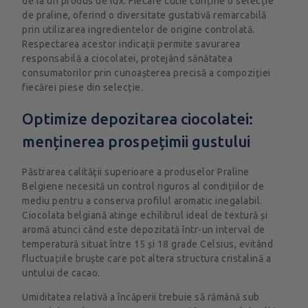
de la un produs de lux. Fiecare cutie conține o selecție
de praline, oferind o diversitate gustativă remarcabilă
prin utilizarea ingredientelor de origine controlată.
Respectarea acestor indicații permite savurarea
responsabilă a ciocolatei, protejând sănătatea
consumatorilor prin cunoașterea precisă a compoziției
fiecărei piese din selecție.
Optimize depozitarea ciocolatei:
menținerea prospețimii gustului
Păstrarea calității superioare a produselor Praline
Belgiene necesită un control riguros al condițiilor de
mediu pentru a conserva profilul aromatic inegalabil.
Ciocolata belgiană atinge echilibrul ideal de textură și
aromă atunci când este depozitată într-un interval de
temperatură situat între 15 și 18 grade Celsius, evitând
fluctuațiile bruște care pot altera structura cristalină a
untului de cacao.
Umiditatea relativă a încăperii trebuie să rămână sub