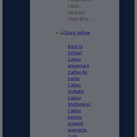
capac
albastru
Togo Blue…
Back to
School
Cadou
aniversare
Cadou de
nunta
Cadou
Invitatie
Cadou
Multumesc
Cadou
pentru
primele
momente
Cutii