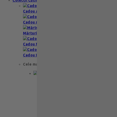
Colecții Cutii
Cadou aniversare
Cadou romantic
Mărturii nuntă & botez
Cadou Multumesc
Cadou Invitatie
Cele mai apreciate
Cadou aniversare
Cadou de nunta
Cadou Invitatie
Cadou Multumesc
Cadou pentru primele momente
Cutii Ballotins
Petit 375g