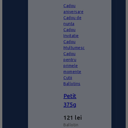
Cadou
aniversare
Cadou de
nunta
Cadou
Invitatie
Cadou
Multumesc
Cadou
pentru
primele
momente
Cutii
Ballotins
Petit
375g
121
lei
Ballotin