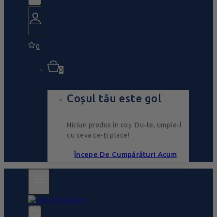
0
0
Coșul tău este gol
Niciun produs în coș. Du-te, umple-l
cu ceva ce-ți place!
Începe De Cumpărături Acum