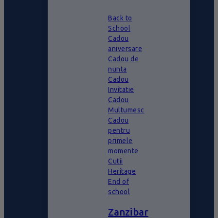
Back to
School
Cadou
aniversare
Cadou de
nunta
Cadou
Invitatie
Cadou
Multumesc
Cadou
pentru
primele
momente
Cutii
Heritage
End of
school
Zanzibar