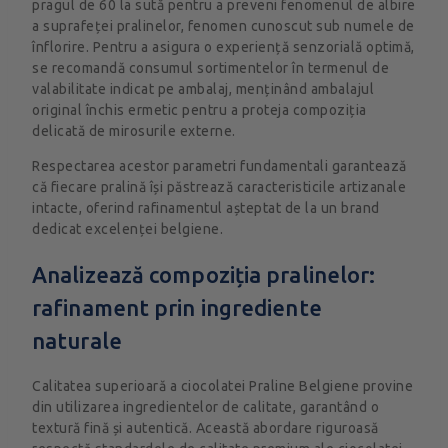
pragul de 60 la sută pentru a preveni fenomenul de albire
a suprafeței pralinelor, fenomen cunoscut sub numele de
înflorire. Pentru a asigura o experiență senzorială optimă,
se recomandă consumul sortimentelor în termenul de
valabilitate indicat pe ambalaj, menținând ambalajul
original închis ermetic pentru a proteja compoziția
delicată de mirosurile externe.
Respectarea acestor parametri fundamentali garantează
că fiecare pralină își păstrează caracteristicile artizanale
intacte, oferind rafinamentul așteptat de la un brand
dedicat excelenței belgiene.
Analizează compoziția pralinelor:
rafinament prin ingrediente
naturale
Calitatea superioară a ciocolatei Praline Belgiene provine
din utilizarea ingredientelor de calitate, garantând o
textură fină și autentică. Această abordare riguroasă