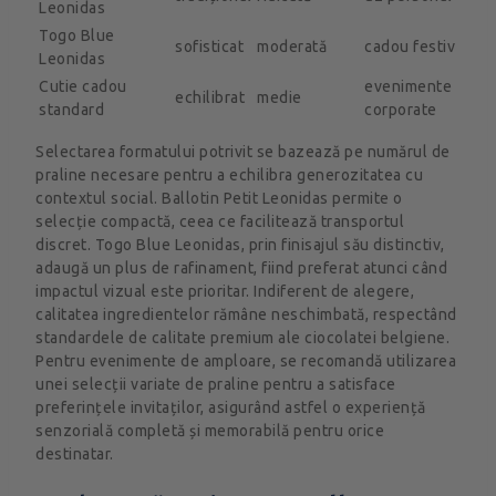
Leonidas
Togo Blue
sofisticat
moderată
cadou festiv
Leonidas
Cutie cadou
evenimente
echilibrat
medie
standard
corporate
Selectarea formatului potrivit se bazează pe numărul de
praline necesare pentru a echilibra generozitatea cu
contextul social. Ballotin Petit Leonidas permite o
selecție compactă, ceea ce facilitează transportul
discret. Togo Blue Leonidas, prin finisajul său distinctiv,
adaugă un plus de rafinament, fiind preferat atunci când
impactul vizual este prioritar. Indiferent de alegere,
calitatea ingredientelor rămâne neschimbată, respectând
standardele de calitate premium ale ciocolatei belgiene.
Pentru evenimente de amploare, se recomandă utilizarea
unei selecții variate de praline pentru a satisface
preferințele invitaților, asigurând astfel o experiență
senzorială completă și memorabilă pentru orice
destinatar.