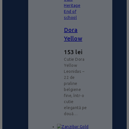
Heritage
End of
school
Dora
Yellow
153
lei
Cutie Dora
Yellow
Leonidas –
22 de
praline
belgiene
fine, într-o
cutie
elegantă pe
două…