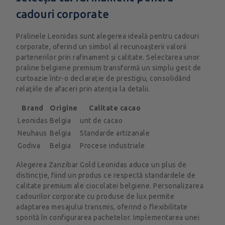
cadouri corporate
Pralinele Leonidas sunt alegerea ideală pentru cadouri
corporate, oferind un simbol al recunoașterii valorii
partenerilor prin rafinament și calitate. Selectarea unor
praline belgiene premium transformă un simplu gest de
curtoazie într-o declarație de prestigiu, consolidând
relațiile de afaceri prin atenția la detalii.
Brand
Origine
Calitate cacao
Leonidas
Belgia
unt de cacao
Neuhaus
Belgia
Standarde artizanale
Godiva
Belgia
Procese industriale
Alegerea Zanzibar Gold Leonidas aduce un plus de
distincție, fiind un produs ce respectă standardele de
calitate premium ale ciocolatei belgiene. Personalizarea
cadourilor corporate cu produse de lux permite
adaptarea mesajului transmis, oferind o flexibilitate
sporită în configurarea pachetelor. Implementarea unei