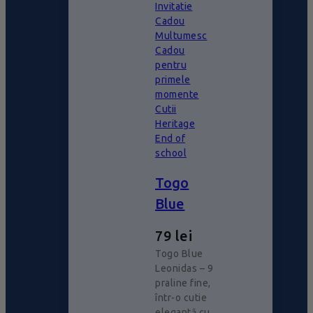
Invitatie
Cadou
Multumesc
Cadou
pentru
primele
momente
Cutii
Heritage
End of
school
Togo
Blue
79
lei
Togo Blue
Leonidas – 9
praline fine,
într-o cutie
elegantă cu