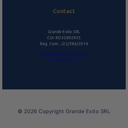
Contact
Grande Exito SRL
CUI: RO32892935
Reg. Com.: J22/386/2014
office@pralinebelgiene.ro
0744.58.74.51
© 2026
Copyright Grande Exito SRL