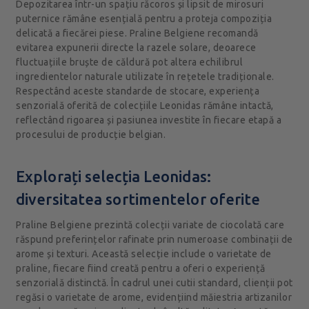
Depozitarea într-un spațiu răcoros și lipsit de mirosuri
puternice rămâne esențială pentru a proteja compoziția
delicată a fiecărei piese. Praline Belgiene recomandă
evitarea expunerii directe la razele solare, deoarece
fluctuațiile bruște de căldură pot altera echilibrul
ingredientelor naturale utilizate în rețetele tradiționale.
Respectând aceste standarde de stocare, experiența
senzorială oferită de colecțiile Leonidas rămâne intactă,
reflectând rigoarea și pasiunea investite în fiecare etapă a
procesului de producție belgian.
Explorați selecția Leonidas:
diversitatea sortimentelor oferite
Praline Belgiene prezintă colecții variate de ciocolată care
răspund preferințelor rafinate prin numeroase combinații de
arome și texturi. Această selecție include o varietate de
praline, fiecare fiind creată pentru a oferi o experiență
senzorială distinctă. În cadrul unei cutii standard, clienții pot
regăsi o varietate de arome, evidențiind măiestria artizanilor