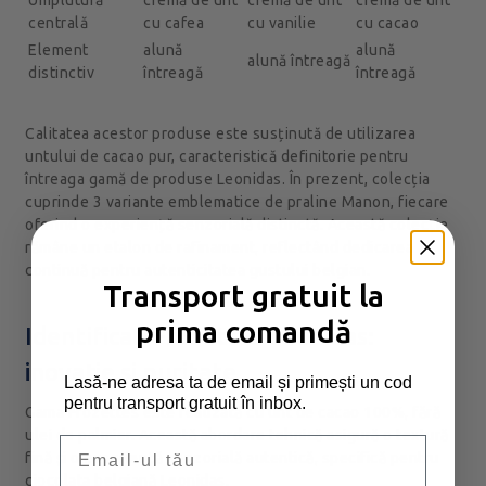
Umplutură
cremă de unt
cremă de unt
cremă de unt
centrală
cu cafea
cu vanilie
cu cacao
Element
alună
alună
alună întreagă
distinctiv
întreagă
întreagă
Calitatea acestor produse este susținută de utilizarea
untului de cacao pur, caracteristică definitorie pentru
întreaga gamă de produse Leonidas. În prezent, colecția
cuprinde 3 variante emblematice de praline Manon, fiecare
oferind o experiență senzorială distinctă. Această colecție
rămâne un etalon de rafinament, reflectând dedicarea
continuă pentru autenticitatea gustului belgian.
Transport gratuit la
prima comandă
Identificați Frozettes Leonidas:
inovație și puritate
Lasă-ne adresa ta de email și primești un cod
pentru transport gratuit în inbox.
Gama Frozettes este realizată cu unt de cacao 100%, fără
ulei de palmier. Această abordare tehnică asigură o textură
Email
fină și o experiență senzorială autentică, specifică pentru
ciocolata belgiană Leonidas.