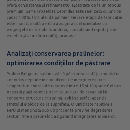
oferă consistența și rafinamentul așteptate de la un produs
premium. Gama Frozettes Leonidas este realizată cu unt de
cacao 100%, fără ulei de palmier. Fiecare etapă de fabricație
este monitorizată pentru a asigura conformitatea cu
exigențele de lux ale brandului, consolidând reputația de
excelență a fiecărei unități produse.
Analizați conservarea pralinelor:
optimizarea condițiilor de păstrare
Praline Belgiene subliniază că păstrarea calității ciocolatei
Leonidas depinde în mod direct de menținerea unei
temperaturi constante cuprinse între 15 și 18 grade Celsius.
Această plajă termică permite untului de cacao să își
conserve structura cristalină, evitând astfel apariția
stratului albicios de la suprafață. O umiditate relativă a
aerului menținută sub 60 procente previne degradarea
texturii fine a pralinelor, asigurând integritatea aromelor.