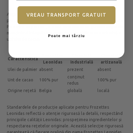
Angajamentul față de rețetele tradiționale belgiene
VREAU TRANSPORT GRATUIT
presupune utilizarea unor materii prime atent selecționate,
Procesul de producție evită înlocuitorii de grăsimi vegetale,
menținând integritatea gustului prin utilizarea exclusivă a
Poate mai târziu
untului de cacao.
Frozettes
Ciocolată
Ciocolată
Caracteristică
Leonidas
industrială
artizanală
Ulei de palmier
absent
prezent
absent
conținut
Unt de cacao
100% pur
100% pur
redus
Origine rețetă
Belgia
globală
locală
Standardele de producție aplicate pentru Frozettes
Leonidas reflectă o atenție riguroasă la detalii, respectând
principiile calității Leonidas: prospețimea ingredientelor și
respectarea rețetelor originale. Această selecție riguroasă
garantează că fiecare pralină din gama Frozettes Leonidas