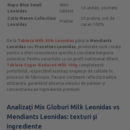
Napo Blue Small
Mini-
16 unități, asortate
Leonidas
tablete
Cutia Manon Collection
20 praline, unt de
Praline
Leonidas
cacao 100%
De la
Tableta Milk 30% Leonidas
până la
Mendiants
Leonidas
sau
Frozettes Leonidas
, produsele sunt create
pentru a oferi consistența specifică ciocolatei belgiene
autentice. Pentru variantele cu un profil nutrițional diferit,
Tableta Sugar-Reduced Milk 100g
completează
portofoliul, respectând aceleași exigențe de calitate în
procesul de fabricație. Fiecare sortiment reflectă tradiția
artizanală, garantând absența uleiului de palmier și
concentrarea pe ingrediente premium.
Analizați Mix Globuri Milk Leonidas vs
Mendiants Leonidas: texturi și
ingrediente