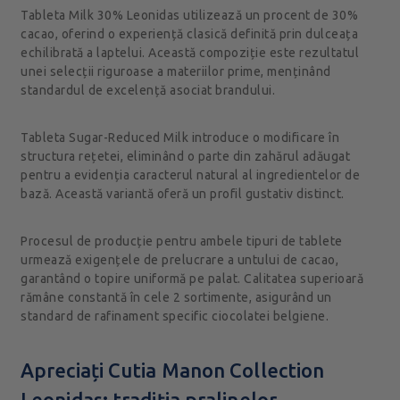
Tableta Milk 30% Leonidas utilizează un procent de 30%
cacao, oferind o experiență clasică definită prin dulceața
echilibrată a laptelui. Această compoziție este rezultatul
unei selecții riguroase a materiilor prime, menținând
standardul de excelență asociat brandului.
Tableta Sugar-Reduced Milk introduce o modificare în
structura rețetei, eliminând o parte din zahărul adăugat
pentru a evidenția caracterul natural al ingredientelor de
bază. Această variantă oferă un profil gustativ distinct.
Procesul de producție pentru ambele tipuri de tablete
urmează exigențele de prelucrare a untului de cacao,
garantând o topire uniformă pe palat. Calitatea superioară
rămâne constantă în cele 2 sortimente, asigurând un
standard de rafinament specific ciocolatei belgiene.
Apreciați Cutia Manon Collection
Leonidas: tradiția pralinelor