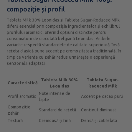
compoziție și profil
Tableta Milk 30% Leonidas și Tableta Sugar-Reduced Milk
diferă esențial prin compoziția ingredientelor și echilibrul
profilului aromatic, oferind opțiuni distincte pentru
consumatorii de ciocolată belgiană Leonidas. Ambele
variante respectă standardele de calitate superioară, însă
rețeta clasică pune accent pe cremozitatea tradițională, în
timp ce varianta cu zahăr redus urmărește o experiență
senzorială adaptată.
Tableta Milk 30%
Tableta Sugar-
Caracteristică
Leonidas
Reduced Milk
Note intense de
Profil aromatic
Accent pe cacao pură
lapte
Compoziție
Standard de rețetă
Conținut diminuat
zahăr
Textură
Cremoasă și fină
Densă și catifelată