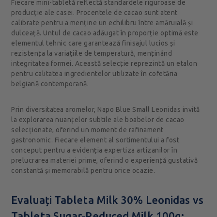
Fiecare mini-tabletă reflectă standardele riguroase de
producție ale casei. Procentele de cacao sunt atent
calibrate pentru a menține un echilibru între amăruială și
dulceață. Untul de cacao adăugat în proporție optimă este
elementul tehnic care garantează finisajul lucios și
rezistența la variațiile de temperatură, menținând
integritatea formei. Această selecție reprezintă un etalon
pentru calitatea ingredientelor utilizate în cofetăria
belgiană contemporană.
Prin diversitatea aromelor, Napo Blue Small Leonidas invită
la explorarea nuanțelor subtile ale boabelor de cacao
selecționate, oferind un moment de rafinament
gastronomic. Fiecare element al sortimentului a fost
conceput pentru a evidenția expertiza artizanilor în
prelucrarea materiei prime, oferind o experiență gustativă
constantă și memorabilă pentru orice ocazie.
Evaluați Tableta Milk 30% Leonidas vs
Tableta Sugar-Reduced Milk 100g: