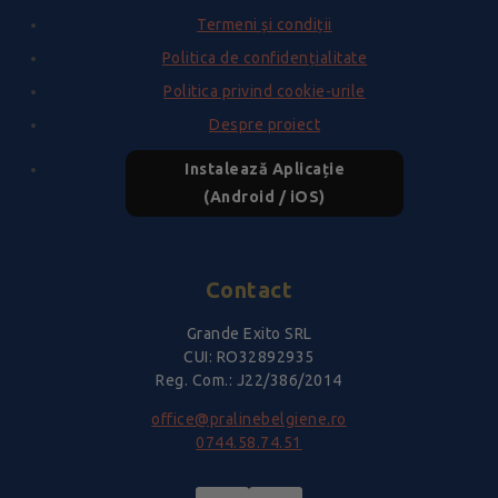
Termeni și condiții
Politica de confidențialitate
Politica privind cookie-urile
Despre proiect
Instalează Aplicație
(Android / iOS)
Contact
Grande Exito SRL
CUI: RO32892935
Reg. Com.: J22/386/2014
office@pralinebelgiene.ro
0744.58.74.51