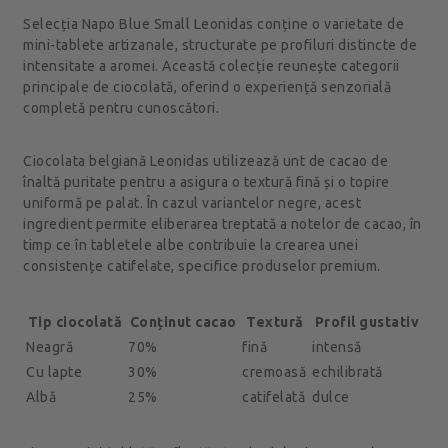
Selecția Napo Blue Small Leonidas conține o varietate de
mini-tablete artizanale, structurate pe profiluri distincte de
intensitate a aromei. Această colecție reunește categorii
principale de ciocolată, oferind o experiență senzorială
completă pentru cunoscători.
Ciocolata belgiană Leonidas utilizează unt de cacao de
înaltă puritate pentru a asigura o textură fină și o topire
uniformă pe palat. În cazul variantelor negre, acest
ingredient permite eliberarea treptată a notelor de cacao, în
timp ce în tabletele albe contribuie la crearea unei
consistențe catifelate, specifice produselor premium.
Tip ciocolată
Conținut cacao
Textură
Profil gustativ
Neagră
70%
fină
intensă
Cu lapte
30%
cremoasă
echilibrată
Albă
25%
catifelată
dulce