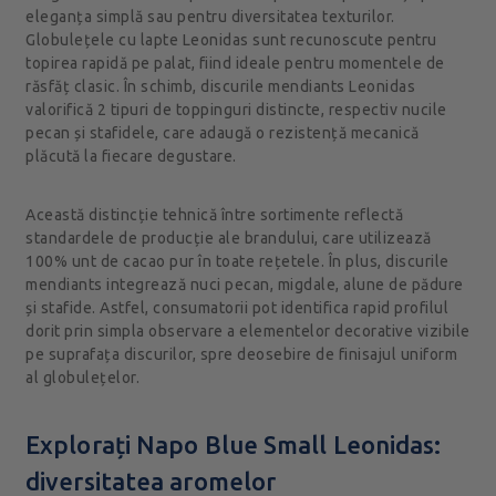
eleganța simplă sau pentru diversitatea texturilor.
Globulețele cu lapte Leonidas sunt recunoscute pentru
topirea rapidă pe palat, fiind ideale pentru momentele de
răsfăț clasic. În schimb, discurile mendiants Leonidas
valorifică 2 tipuri de toppinguri distincte, respectiv nucile
pecan și stafidele, care adaugă o rezistență mecanică
plăcută la fiecare degustare.
Această distincție tehnică între sortimente reflectă
standardele de producție ale brandului, care utilizează
100% unt de cacao pur în toate rețetele. În plus, discurile
mendiants integrează nuci pecan, migdale, alune de pădure
și stafide. Astfel, consumatorii pot identifica rapid profilul
dorit prin simpla observare a elementelor decorative vizibile
pe suprafața discurilor, spre deosebire de finisajul uniform
al globulețelor.
Explorați Napo Blue Small Leonidas:
diversitatea aromelor