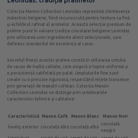
Colecția Manon Collection Leonidas reprezintă chintesența
măiestriei belgiene, fiind recunoscută pentru textura sa fină
și echilibrul rafinat al aromelor. Această selecție premium de
praline pune în valoare tradiția ciocolatei belgiene Leonidas
prin utilizarea unor ingrediente atent selecționate, care
definesc standardul de excelență al casei.
Secretul fineții acestor praline constă în utilizarea untului
de cacao de înaltă calitate, care asigură o topire uniformă și
o persistență catifelată pe palat. Umpluturile fine sunt
create cu o precizie riguroasă, respectând rețete transmise
prin generații de maeștri cofetari. Colecția Manon
Collection Leonidas se distinge prin următoarele
caracteristici tehnice și calitative:
Caracteristică
Manon Café
Manon Blanc
Manon Noir
ciocolată
Înveliș exterior
ciocolată albă
ciocolată albă
neagră