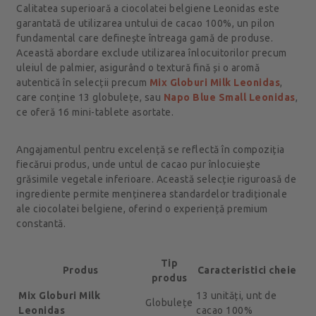
Calitatea superioară a ciocolatei belgiene Leonidas este
garantată de utilizarea untului de cacao 100%, un pilon
fundamental care definește întreaga gamă de produse.
Această abordare exclude utilizarea înlocuitorilor precum
uleiul de palmier, asigurând o textură fină și o aromă
autentică în selecții precum
Mix Globuri Milk Leonidas
,
care conține 13 globulețe, sau
Napo Blue Small Leonidas
,
ce oferă 16 mini-tablete asortate.
Angajamentul pentru excelență se reflectă în compoziția
fiecărui produs, unde untul de cacao pur înlocuiește
grăsimile vegetale inferioare. Această selecție riguroasă de
ingrediente permite menținerea standardelor tradiționale
ale ciocolatei belgiene, oferind o experiență premium
constantă.
Tip
Produs
Caracteristici cheie
produs
Mix Globuri Milk
13 unități, unt de
Globulețe
Leonidas
cacao 100%