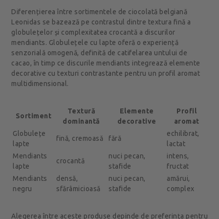
Diferențierea între sortimentele de ciocolată belgiană
Leonidas se bazează pe contrastul dintre textura fină a
globulețelor și complexitatea crocantă a discurilor
mendiants. Globulețele cu lapte oferă o experiență
senzorială omogenă, definită de catifelarea untului de
cacao, în timp ce discurile mendiants integrează elemente
decorative cu texturi contrastante pentru un profil aromat
multidimensional.
Textură
Elemente
Profil
Sortiment
dominantă
decorative
aromat
Globulețe
echilibrat,
fină, cremoasă
fără
lapte
lactat
Mendiants
nuci pecan,
intens,
crocantă
lapte
stafide
fructat
Mendiants
densă,
nuci pecan,
amărui,
negru
sfărâmicioasă
stafide
complex
Alegerea între aceste produse depinde de preferința pentru