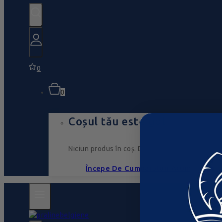
0
0
Coșul tău este gol
Niciun produs în coș. Du-te, umple-l cu ceva ce
Începe De Cumpărături Acum