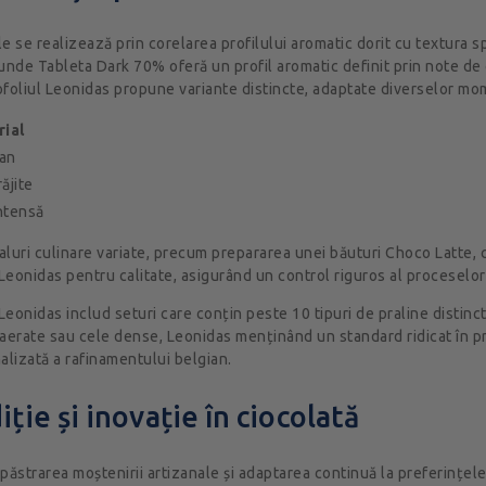
e se realizează prin corelarea profilului aromatic dorit cu textura s
unde Tableta Dark 70% oferă un profil aromatic definit prin note de 
rtofoliul Leonidas propune variante distincte, adaptate diverselor 
rial
ian
ăjite
intensă
aluri culinare variate, precum prepararea unei băuturi Choco Latte,
onidas pentru calitate, asigurând un control riguros al proceselor 
eonidas includ seturi care conțin peste 10 tipuri de praline distinc
 aerate sau cele dense, Leonidas menținând un standard ridicat în p
alizată a rafinamentului belgian.
ție și inovație în ciocolată
e păstrarea moștenirii artizanale și adaptarea continuă la preferințe