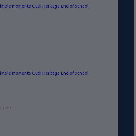
rimele momente
Cutii Heritage
End of school
rimele momente
Cutii Heritage
End of school
conține…