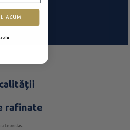
UL ACUM
ârziu
alității
 rafinate
ția Leonidas.