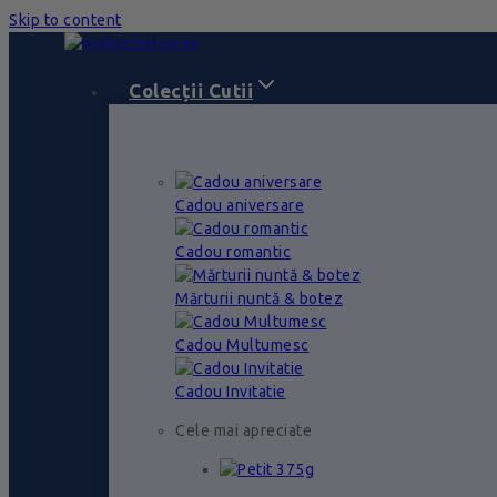
Skip to content
Colecții Cutii
Cadou aniversare
Cadou romantic
Mărturii nuntă & botez
Cadou Multumesc
Cadou Invitatie
Cele mai apreciate