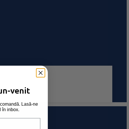
un-venit
ma comandă. Lasă-ne
l în inbox.