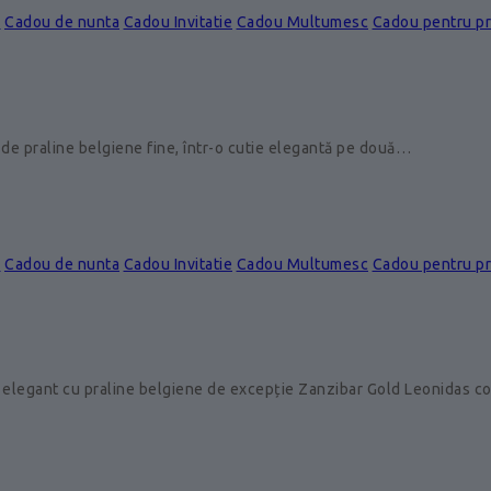
e
Cadou de nunta
Cadou Invitatie
Cadou Multumesc
Cadou pentru p
de praline belgiene fine, într-o cutie elegantă pe două…
e
Cadou de nunta
Cadou Invitatie
Cadou Multumesc
Cadou pentru p
 elegant cu praline belgiene de excepție Zanzibar Gold Leonidas 