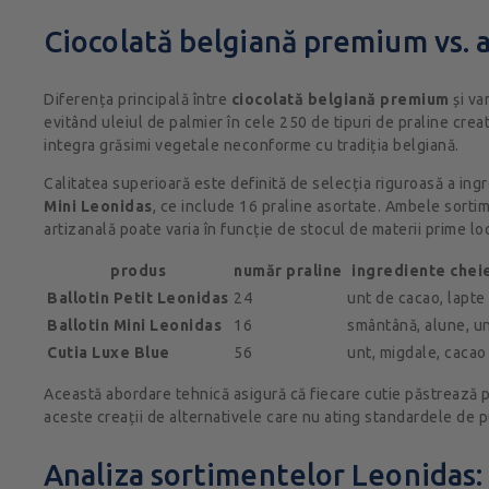
Ciocolată belgiană premium vs. a
Diferența principală între
ciocolată belgiană premium
și va
evitând uleiul de palmier în cele 250 de tipuri de praline cr
integra grăsimi vegetale neconforme cu tradiția belgiană.
Calitatea superioară este definită de selecția riguroasă a i
Mini Leonidas
, ce include 16 praline asortate. Ambele sorti
artizanală poate varia în funcție de stocul de materii prime l
produs
număr praline
ingrediente chei
Ballotin Petit Leonidas
24
unt de cacao, lapte
Ballotin Mini Leonidas
16
smântână, alune, u
Cutia Luxe Blue
56
unt, migdale, cacao
Această abordare tehnică asigură că fiecare cutie păstrează pr
aceste creații de alternativele care nu ating standardele de p
Analiza sortimentelor Leonidas: 