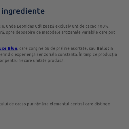
i ingrediente
cție, unde Leonidas utilizează exclusiv unt de cacao 100%,
ară, spre deosebire de metodele artizanale variabile care pot
uxe Blue
, care conține 56 de praline asortate, sau
Ballotin
ferind o experiență senzorială constantă. În timp ce producția
lor pentru fiecare unitate produsă.
untului de cacao pur rămâne elementul central care distinge