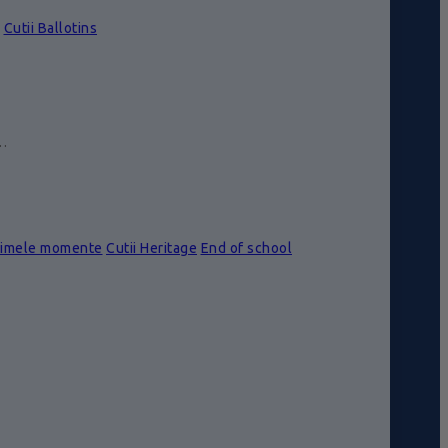
Cutii Ballotins
e…
rimele momente
Cutii Heritage
End of school