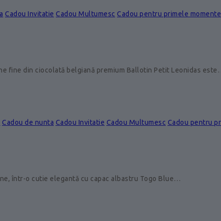
a
Cadou Invitatie
Cadou Multumesc
Cadou pentru primele momente
ine fine din ciocolată belgiană premium Ballotin Petit Leonidas est
e
Cadou de nunta
Cadou Invitatie
Cadou Multumesc
Cadou pentru p
ine, într-o cutie elegantă cu capac albastru Togo Blue…