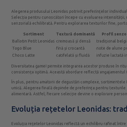
Alegerea produsului Leonidas potrivit preferințelor individual
Selecția pentru cunoscători începe cu evaluarea intensității, 
senzorială echilibrată. Pentru explorarea texturilor fine, po
Sortiment
Textură dominantă
Profil senzo
Ballotin Petit Leonidas
cremoasă și densă
tradițional belg
Togo Blue
fină și crocantă
note de alune pr
Choco Latte
catifelată și fluidă
infuzie lactată 
Diversitatea gamei permite integrarea acestor produse în ritu
consistența optimă. Această abordare reflectă angajamentul Le
În plus, pentru amatorii de degustări complexe, sortimentele L
unică. Alegerea finală depinde de preferința pentru texturile
alimentară. Astfel, fiecare selecție devine o explorare person
Evoluția rețetelor Leonidas: tradi
Evoluția rețetelor Leonidas reflectă un echilibru rafinat într