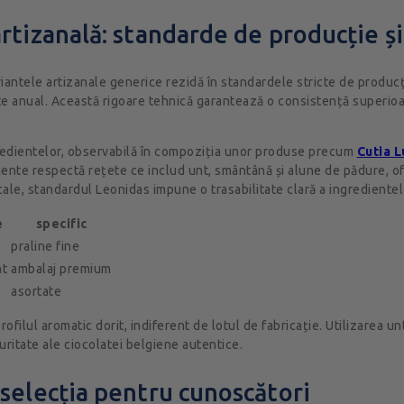
rtizanală: standarde de producție ș
riantele artizanale generice rezidă în standardele stricte de produ
eate anual. Această rigoare tehnică garantează o consistență superio
ngredientelor, observabilă în compoziția unor produse precum
Cutia L
mente respectă rețete ce includ unt, smântână și alune de pădure, o
ocale, standardul Leonidas impune o trasabilitate clară a ingrediente
e
specific
praline fine
nt
ambalaj premium
asortate
ofilul aromatic dorit, indiferent de lotul de fabricație. Utilizarea 
uritate ale ciocolatei belgiene autentice.
selecția pentru cunoscători