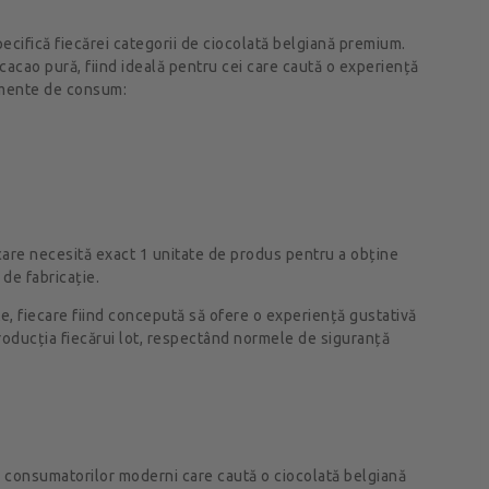
pecifică fiecărei categorii de ciocolată belgiană premium.
cacao pură, fiind ideală pentru cei care caută o experiență
momente de consum:
 care necesită exact 1 unitate de produs pentru a obține
de fabricație.
te, fiecare fiind concepută să ofere o experiență gustativă
roducția fiecărui lot, respectând normele de siguranță
le consumatorilor moderni care caută o ciocolată belgiană