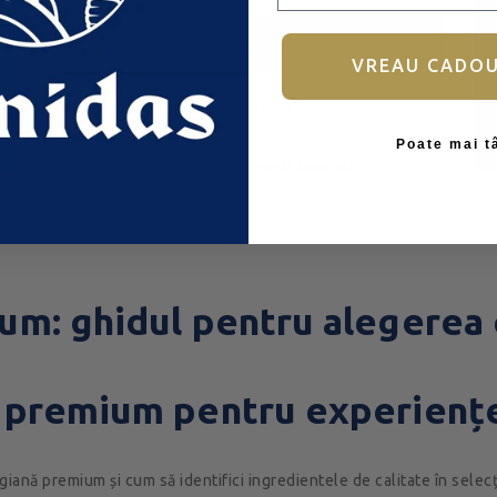
Autentificare
VREAU CADO
Ai uitat parola?
Poate mai t
Nu aveți încă un cont?
Înscrieți
m: ghidul pentru alegerea c
 premium pentru experiențe
iană premium și cum să identifici ingredientele de calitate în selec