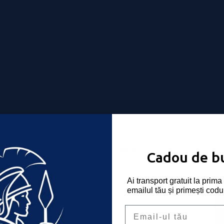
Nume utilizator sau email
*
Obligatoriu
-ți place!
Cadou de b
Ai transport gratuit la pri
Parolă
*
Obligatoriu
emailul tău și primești codu
Email
Ține-mă minte