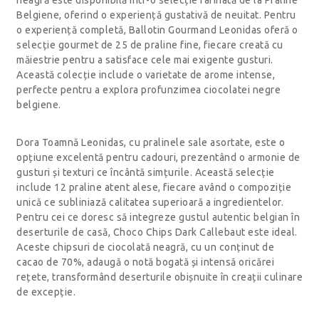
neagră este disponibilă într-o selecție rafinată de la Praline
Belgiene, oferind o experiență gustativă de neuitat. Pentru
o experiență completă, Ballotin Gourmand Leonidas oferă o
selecție gourmet de 25 de praline fine, fiecare creată cu
măiestrie pentru a satisface cele mai exigente gusturi.
Această colecție include o varietate de arome intense,
perfecte pentru a explora profunzimea ciocolatei negre
belgiene.
Dora Toamnă Leonidas, cu pralinele sale asortate, este o
opțiune excelentă pentru cadouri, prezentând o armonie de
gusturi și texturi ce încântă simțurile. Această selecție
include 12 praline atent alese, fiecare având o compoziție
unică ce subliniază calitatea superioară a ingredientelor.
Pentru cei ce doresc să integreze gustul autentic belgian în
deserturile de casă, Choco Chips Dark Callebaut este ideal.
Aceste chipsuri de ciocolată neagră, cu un conținut de
cacao de 70%, adaugă o notă bogată și intensă oricărei
rețete, transformând deserturile obișnuite în creații culinare
de excepție.