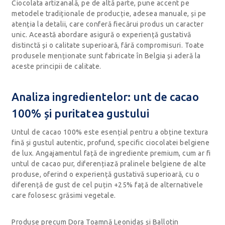
Ciocolata artizanală, pe de altă parte, pune accent pe
metodele tradiționale de producție, adesea manuale, și pe
atenția la detalii, care conferă fiecărui produs un caracter
unic. Această abordare asigură o experiență gustativă
distinctă și o calitate superioară, fără compromisuri. Toate
produsele menționate sunt fabricate în Belgia și aderă la
aceste principii de calitate.
Analiza ingredientelor: unt de cacao
100% și puritatea gustului
Untul de cacao 100% este esențial pentru a obține textura
fină și gustul autentic, profund, specific ciocolatei belgiene
de lux. Angajamentul față de ingrediente premium, cum ar fi
untul de cacao pur, diferențiază pralinele belgiene de alte
produse, oferind o experiență gustativă superioară, cu o
diferență de gust de cel puțin +25% față de alternativele
care folosesc grăsimi vegetale.
Produse precum Dora Toamnă Leonidas și Ballotin