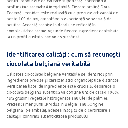
pentru produsele de calitate superioară, conferind o
profunzime aromatică inegalabilă. Fiecare pralină Dora
Toamnă Leonidas este realizată cu o precizie artizanală de
peste 100 de ani, garantând o experiență senzorială de
neuitat. Această atenție la detalii se reflectă în
complexitatea aromelor, unde fiecare ingredient contribuie
la un profil gustativ armonios și rafinat.
Identificarea calității: cum să recunoști
ciocolata belgiană veritabilă
Calitatea ciocolatei belgiene veritabile se identifică prin
ingrediente precise și caracteristici organoleptice distincte.
Verificarea listei de ingrediente este crucială, deoarece o
ciocolată belgiană autentică va conține unt de cacao 100%,
fără grăsimi vegetale hidrogenate sau ulei de palmier.
Prezența mențiunii „Produs în Belgia” sau „Origine
belgiană” pe ambalaj, adesea însoțită de o certificare a
calității, confirmă autenticitatea produsului.