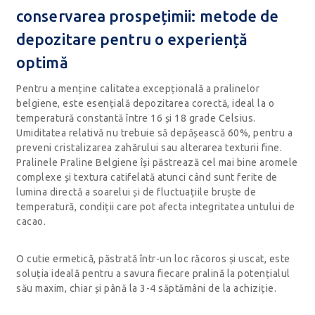
conservarea prospețimii: metode de
depozitare pentru o experiență
optimă
Pentru a menține calitatea excepțională a pralinelor
belgiene, este esențială depozitarea corectă, ideal la o
temperatură constantă între 16 și 18 grade Celsius.
Umiditatea relativă nu trebuie să depășească 60%, pentru a
preveni cristalizarea zahărului sau alterarea texturii fine.
Pralinele Praline Belgiene își păstrează cel mai bine aromele
complexe și textura catifelată atunci când sunt ferite de
lumina directă a soarelui și de fluctuațiile bruște de
temperatură, condiții care pot afecta integritatea untului de
cacao.
O cutie ermetică, păstrată într-un loc răcoros și uscat, este
soluția ideală pentru a savura fiecare pralină la potențialul
său maxim, chiar și până la 3-4 săptămâni de la achiziție.