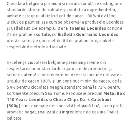
Ciocolata belgiană premium și cea artizanală se disting prin
standarde stricte de calitate și puritate a ingredientelor,
ambele categorii utilizând unt de cacao 100% și evitând
uleiul de palmier, așa cum se observă la produsele Leonidas
și Callebaut. De exemplu,
Dora Toamnă Leonidas
conține
22 de praline asortate, iar
Ballotin Gourmand Leonidas
oferă o selecție gourmet de 64 de praline fine, ambele
respectând metode artizanale.
Excelența ciocolatei belgiene premium provine din
respectarea unor standarde riguroase de producție și
selecția atentă a ingredientelor. Aceasta include utilizarea
untului de cacao 100% și un conținut minim de cacao, de la
54% pentru ciocolata neagră standard până la 72% pentru
sortimente precum Sao Tome. Produsele precum
Metal Box
110 Years Leonidas
și
Choco Chips Dark Callebaut
(300g)
sunt exemple de ciocolată belgiană fină, cu un profil
aromatic bogat, realizată cu ingrediente de cea mai înaltă
calitate.