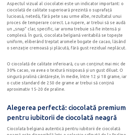
Aspectul vizual al ciocolatei este un indicator important: o
ciocolată de calitate superioară prezintă o suprafață
lucioasă, netedă, fără pete sau urme albe, rezultatul unui
proces de temperare corect. La rupere, ar trebui să se audă
un „snap” clar, specific, iar aroma trebuie să fie intensă și
complexă. În gură, ciocolata belgiană veritabilă se topește
uniform, eliberând treptat aromele bogate de cacao, lăsând
o senzație cremoasă și plăcută, fără gust rezidual neplăcut.
O ciocolată de calitate inferioară, cu un conținut mai mic de
30% cacao, va avea o textură nisipoasă și un gust diluat. O
singură pralină cântărește, în medie, între 12 și 18 grame, iar
o cutie standard de 250 de grame ar trebui să conțină
aproximativ 15-20 de praline.
Alegerea perfectă: ciocolată premium
pentru iubitorii de ciocolată neagră
Ciocolata belgiană autentică pentru iubitorii de ciocolată