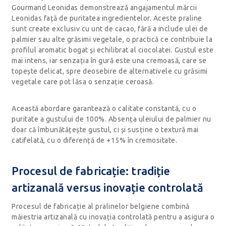
Gourmand Leonidas demonstrează angajamentul mărcii
Leonidas față de puritatea ingredientelor. Aceste praline
sunt create exclusiv cu unt de cacao, fără a include ulei de
palmier sau alte grăsimi vegetale, o practică ce contribuie la
profilul aromatic bogat și echilibrat al ciocolatei. Gustul este
mai intens, iar senzația în gură este una cremoasă, care se
topește delicat, spre deosebire de alternativele cu grăsimi
vegetale care pot lăsa o senzație ceroasă.
Această abordare garantează o calitate constantă, cu o
puritate a gustului de 100%. Absența uleiului de palmier nu
doar că îmbunătățește gustul, ci și susține o textură mai
catifelată, cu o diferență de +15% în cremositate.
Procesul de fabricație: tradiție
artizanală versus inovație controlată
Procesul de fabricație al pralinelor belgiene combină
măiestria artizanală cu inovația controlată pentru a asigura o