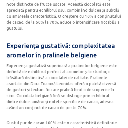
note distincte de fructe uscate. Această ciocolată este
apreciată pentru echilibrul său, combinând dulceața subtilă
cu amăreala caracteristică. O creștere cu 10% a conținutului
de cacao, de la 60% la 70%, aduce o intensificare notabilă a
gustului.
Experiența gustativă: complexitatea
aromelor în pralinele belgiene
Experiența gustativă superioară a pralinelor belgiene este
definită de echilibrul perfect al aromelor și texturilor, o
trăsătură distinctivă a ciocolatei de calitate. Pralinele
asortate din Dora Toamnă Leonidas oferă o paletă diversă
de gusturi și texturi, fiecare pralină fiind o descoperire în
sine. Ciocolata belgiană fină se distinge prin echilibrul
dintre dulce, amărui și notele specifice de cacao, adesea
având un conținut de cacao de peste 70%.
Gustul pur de cacao 100% este o caracteristică definitorie