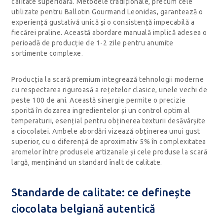
calitate superioară. Metodele tradiționale, precum cele
utilizate pentru Ballotin Gourmand Leonidas, garantează o
experiență gustativă unică și o consistență impecabilă a
fiecărei praline. Această abordare manuală implică adesea o
perioadă de producție de 1-2 zile pentru anumite
sortimente complexe.
Producția la scară premium integrează tehnologii moderne
cu respectarea riguroasă a rețetelor clasice, unele vechi de
peste 100 de ani. Această sinergie permite o precizie
sporită în dozarea ingredientelor și un control optim al
temperaturii, esențial pentru obținerea texturii desăvârșite
a ciocolatei. Ambele abordări vizează obținerea unui gust
superior, cu o diferență de aproximativ 5% în complexitatea
aromelor între produsele artizanale și cele produse la scară
largă, menținând un standard înalt de calitate.
Standarde de calitate: ce definește
ciocolata belgiană autentică