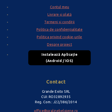
Contul meu
Livrare și plată
Termeni și condiții
Politica de confidențialitate
Politica privind cookie-urile
Despre proiect
Instalează Aplicație
(Android / iOS)
Contact
Grande Exito SRL
CUI: RO32892935
Reg. Com.: J22/386/2014
office@pralinebelgiene.ro