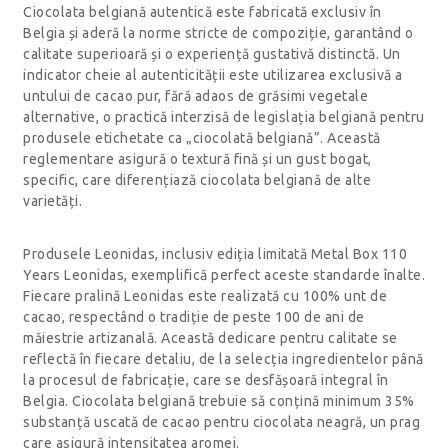
Ciocolata belgiană autentică este fabricată exclusiv în
Belgia și aderă la norme stricte de compoziție, garantând o
calitate superioară și o experiență gustativă distinctă. Un
indicator cheie al autenticității este utilizarea exclusivă a
untului de cacao pur, fără adaos de grăsimi vegetale
alternative, o practică interzisă de legislația belgiană pentru
produsele etichetate ca „ciocolată belgiană”. Această
reglementare asigură o textură fină și un gust bogat,
specific, care diferențiază ciocolata belgiană de alte
varietăți.
Produsele Leonidas, inclusiv ediția limitată Metal Box 110
Years Leonidas, exemplifică perfect aceste standarde înalte.
Fiecare pralină Leonidas este realizată cu 100% unt de
cacao, respectând o tradiție de peste 100 de ani de
măiestrie artizanală. Această dedicare pentru calitate se
reflectă în fiecare detaliu, de la selecția ingredientelor până
la procesul de fabricație, care se desfășoară integral în
Belgia. Ciocolata belgiană trebuie să conțină minimum 35%
substanță uscată de cacao pentru ciocolata neagră, un prag
care asigură intensitatea aromei.