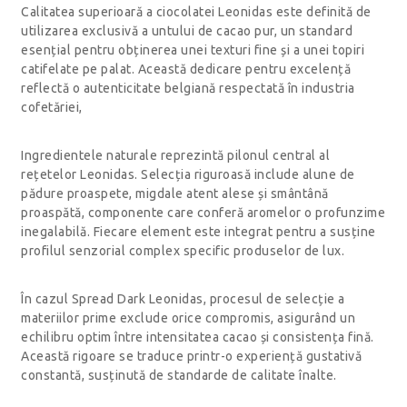
Calitatea superioară a ciocolatei Leonidas este definită de
utilizarea exclusivă a untului de cacao pur, un standard
esențial pentru obținerea unei texturi fine și a unei topiri
catifelate pe palat. Această dedicare pentru excelență
reflectă o autenticitate belgiană respectată în industria
cofetăriei,
Ingredientele naturale reprezintă pilonul central al
rețetelor Leonidas. Selecția riguroasă include alune de
pădure proaspete, migdale atent alese și smântână
proaspătă, componente care conferă aromelor o profunzime
inegalabilă. Fiecare element este integrat pentru a susține
profilul senzorial complex specific produselor de lux.
În cazul Spread Dark Leonidas, procesul de selecție a
materiilor prime exclude orice compromis, asigurând un
echilibru optim între intensitatea cacao și consistența fină.
Această rigoare se traduce printr-o experiență gustativă
constantă, susținută de standarde de calitate înalte.