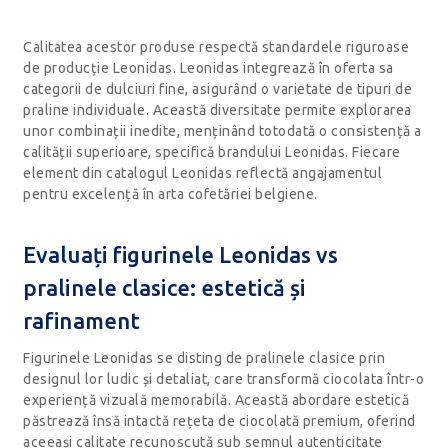
Calitatea acestor produse respectă standardele riguroase
de producție Leonidas. Leonidas integrează în oferta sa
categorii de dulciuri fine, asigurând o varietate de tipuri de
praline individuale. Această diversitate permite explorarea
unor combinații inedite, menținând totodată o consistență a
calității superioare, specifică brandului Leonidas. Fiecare
element din catalogul Leonidas reflectă angajamentul
pentru excelență în arta cofetăriei belgiene.
Evaluați figurinele Leonidas vs
pralinele clasice: estetică și
rafinament
Figurinele Leonidas se disting de pralinele clasice prin
designul lor ludic și detaliat, care transformă ciocolata într-o
experiență vizuală memorabilă. Această abordare estetică
păstrează însă intactă rețeta de ciocolată premium, oferind
aceeași calitate recunoscută sub semnul autenticitate