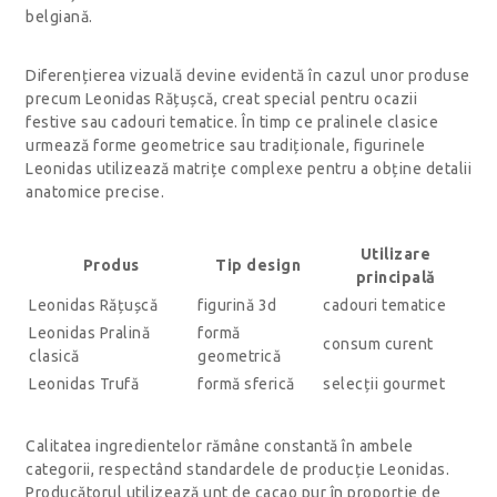
belgiană.
Diferențierea vizuală devine evidentă în cazul unor produse
precum Leonidas Rățușcă, creat special pentru ocazii
festive sau cadouri tematice. În timp ce pralinele clasice
urmează forme geometrice sau tradiționale, figurinele
Leonidas utilizează matrițe complexe pentru a obține detalii
anatomice precise.
Utilizare
Produs
Tip design
principală
Leonidas Rățușcă
figurină 3d
cadouri tematice
Leonidas Pralină
formă
consum curent
clasică
geometrică
Leonidas Trufă
formă sferică
selecții gourmet
Calitatea ingredientelor rămâne constantă în ambele
categorii, respectând standardele de producție Leonidas.
Producătorul utilizează unt de cacao pur în proporție de