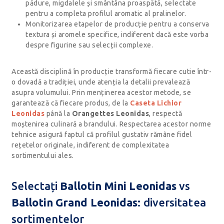
pădure, migdalele și smântâna proaspătă, selectate
pentru a completa profilul aromatic al pralinelor.
Monitorizarea etapelor de producție pentru a conserva
textura și aromele specifice, indiferent dacă este vorba
despre figurine sau selecții complexe.
Această disciplină în producție transformă fiecare cutie într-
o dovadă a tradiției, unde atenția la detalii prevalează
asupra volumului. Prin menținerea acestor metode, se
garantează că fiecare produs, de la
Caseta Lichior
Leonidas
până la
Orangettes Leonidas
, respectă
moștenirea culinară a brandului. Respectarea acestor norme
tehnice asigură faptul că profilul gustativ rămâne fidel
rețetelor originale, indiferent de complexitatea
sortimentului ales.
Selectați
Ballotin Mini Leonidas
vs
Ballotin Grand Leonidas
: diversitatea
sortimentelor