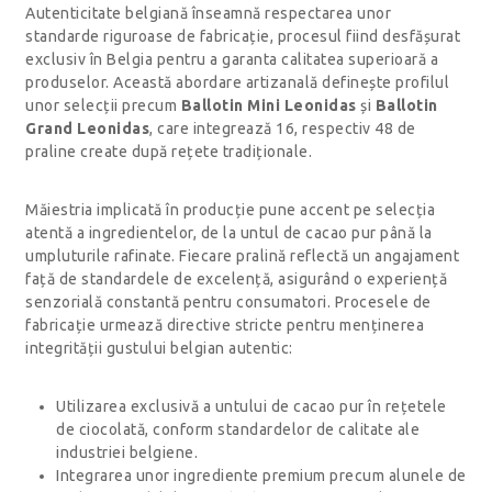
Autenticitate belgiană înseamnă respectarea unor
standarde riguroase de fabricație, procesul fiind desfășurat
exclusiv în Belgia pentru a garanta calitatea superioară a
produselor. Această abordare artizanală definește profilul
unor selecții precum
Ballotin Mini Leonidas
și
Ballotin
Grand Leonidas
, care integrează 16, respectiv 48 de
praline create după rețete tradiționale.
Măiestria implicată în producție pune accent pe selecția
atentă a ingredientelor, de la untul de cacao pur până la
umpluturile rafinate. Fiecare pralină reflectă un angajament
față de standardele de excelență, asigurând o experiență
senzorială constantă pentru consumatori. Procesele de
fabricație urmează directive stricte pentru menținerea
integrității gustului belgian autentic:
Utilizarea exclusivă a untului de cacao pur în rețetele
de ciocolată, conform standardelor de calitate ale
industriei belgiene.
Integrarea unor ingrediente premium precum alunele de