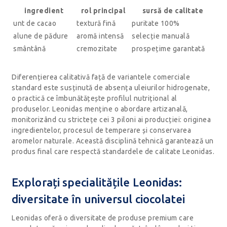
ingredient
rol principal
sursă de calitate
unt de cacao
textură fină
puritate 100%
alune de pădure
aromă intensă
selecție manuală
smântână
cremozitate
prospețime garantată
Diferențierea calitativă față de variantele comerciale
standard este susținută de absența uleiurilor hidrogenate,
o practică ce îmbunătățește profilul nutrițional al
produselor. Leonidas menține o abordare artizanală,
monitorizând cu strictețe cei 3 piloni ai producției: originea
ingredientelor, procesul de temperare și conservarea
aromelor naturale. Această disciplină tehnică garantează un
produs final care respectă standardele de calitate Leonidas.
Explorați specialitățile Leonidas:
diversitate în universul ciocolatei
Leonidas oferă o diversitate de produse premium care