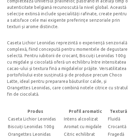
completează universul pralinelor, păstrând în același timp o
autenticitate belgiană recunoscută la nivel global. Această
selecție extinsă include specialități rafinate, create pentru
a satisface cele mai exigente preferințe senzoriale prin
texturi și arome distincte.
Caseta Lichior Leonidas reprezintă o experiență senzorială
complexă, fiind concepută pentru momentele de degustare
selectă. Pentru iubitorii de crocant, Biscuiți Leonidas 100g
cu migdale și ciocolată oferă un echilibru între intensitatea
cacao-ului și textura fină a migdalelor prăjite. Versatilitatea
portofoliului este susținută și de produse precum Choco
Latte, ideal pentru prepararea băuturilor calde, și
Orangettes Leonidas, care combină notele citrice cu stratul
fin de ciocolată.
Produs
Profil aromatic
Textură
Caseta Lichior Leonidas
Intens alcoolizat
Fluidă
Biscuiți Leonidas 100g
Aromat cu migdale
Crocantă
Orangettes Leonidas
Citric echilibrat
Fragedă