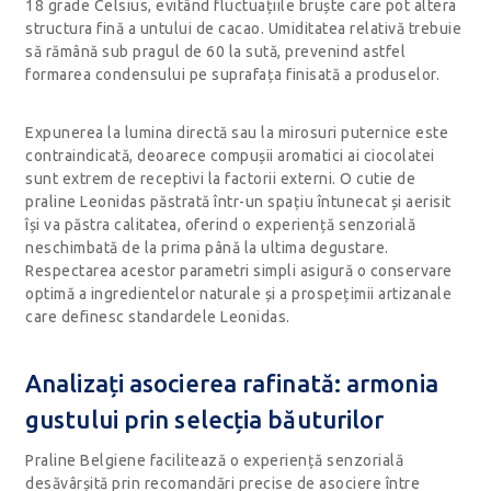
18 grade Celsius, evitând fluctuațiile bruște care pot altera
structura fină a untului de cacao. Umiditatea relativă trebuie
să rămână sub pragul de 60 la sută, prevenind astfel
formarea condensului pe suprafața finisată a produselor.
Expunerea la lumina directă sau la mirosuri puternice este
contraindicată, deoarece compușii aromatici ai ciocolatei
sunt extrem de receptivi la factorii externi. O cutie de
praline Leonidas păstrată într-un spațiu întunecat și aerisit
își va păstra calitatea, oferind o experiență senzorială
neschimbată de la prima până la ultima degustare.
Respectarea acestor parametri simpli asigură o conservare
optimă a ingredientelor naturale și a prospețimii artizanale
care definesc standardele Leonidas.
Analizați asocierea rafinată: armonia
gustului prin selecția băuturilor
Praline Belgiene facilitează o experiență senzorială
desăvârșită prin recomandări precise de asociere între