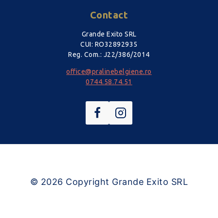
Contact
Grande Exito SRL
CUI: RO32892935
Reg. Com.: J22/386/2014
office@pralinebelgiene.ro
0744.58.74.51
© 2026
Copyright Grande Exito SRL