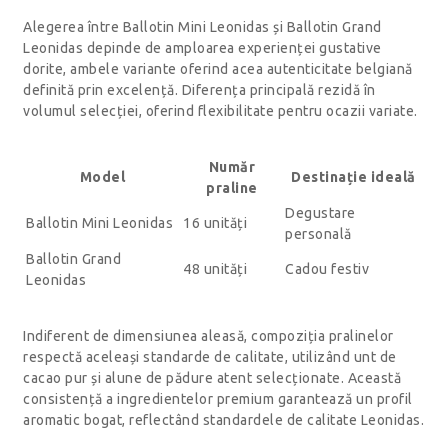
Alegerea între Ballotin Mini Leonidas și Ballotin Grand
Leonidas depinde de amploarea experienței gustative
dorite, ambele variante oferind acea autenticitate belgiană
definită prin excelență. Diferența principală rezidă în
volumul selecției, oferind flexibilitate pentru ocazii variate.
Număr
Model
Destinație ideală
praline
Degustare
Ballotin Mini Leonidas
16 unități
personală
Ballotin Grand
48 unități
Cadou festiv
Leonidas
Indiferent de dimensiunea aleasă, compoziția pralinelor
respectă aceleași standarde de calitate, utilizând unt de
cacao pur și alune de pădure atent selecționate. Această
consistență a ingredientelor premium garantează un profil
aromatic bogat, reflectând standardele de calitate Leonidas.