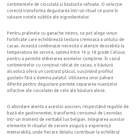
sortimentele de ciocolată și băuturile rafinate. O selecție
corectă transformă degustarea într-un ritual ce pune în
valoare notele subtile ale ingredientelor.
Pentru pralinele cu ganache intens, se pot alege vinuri
fortificate care echilibrează textura cremoasă a untului de
cacao. Această combinație necesită o atenție deosebită la
temperatura de servire, optimă între 16 și 18 grade Celsius
pentru a permite eliberarea aromelor complexe. În cazul
sortimentelor cu conținut ridicat de cacao, o băutură
alcoolică oferă un contrast plăcut, susținând profilul
gustativ fără a domina palatul. Utilizarea unor pahare
diferite pentru degustare permite separarea nuanțelor
olfactive ale ciocolatei de cele ale băuturii alese.
O abordare atentă a acestor asocieri, respectând regulile de
bază ale gastronomiei, transformă consumul de Leonidas
într-un moment de veritabil lux belgian. Integrarea acestor
elemente în ritualul de servire asigură o experiență
memorabilă, unde fiecare detaliu contribuie la echilibrul