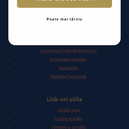
Mă abonez
Poate mai târziu
Despre
Conceptul PralineBelgiene.ro
Povestea Leonidas
Magazine
Întrebări frecvente
Link-uri utile
Contul meu
Livrare și plată
Termeni și condiții