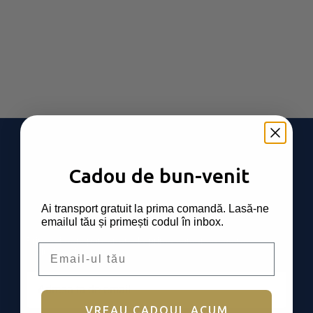
Cadou de bun-venit
Abonează-te la newsletter
Ai transport gratuit la prima comandă. Lasă-ne
emailul tău și primești codul în inbox.
Primești transport gratuit la prima comandă, oferte
Email
exclusive și noutăți.
Email
VREAU CADOUL ACUM