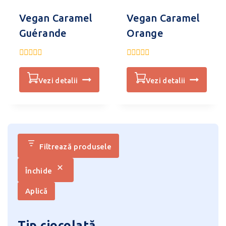
Vegan Caramel
Vegan Caramel
Guérande
Orange
0
0
din
din
5
5
vezi detalii
vezi detalii
Filtrează produsele
Închide
Aplică
Tip ciocolată