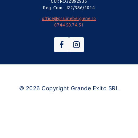
CUI: RO32892935
Reg. Com.: J22/386/2014
office@pralinebelgiene.ro
0744.58.74.51
© 2026
Copyright Grande Exito SRL