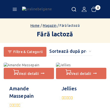
0
Home
/
Magazin
/
Fără lactoză
Fără lactoză
Filtre & Categorii
vezi detalii
vezi detalii
Amande
Jellies
Massepain
0
din