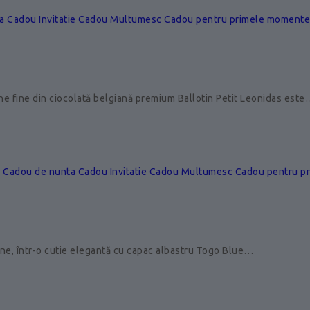
a
Cadou Invitatie
Cadou Multumesc
Cadou pentru primele momente
ine fine din ciocolată belgiană premium Ballotin Petit Leonidas est
e
Cadou de nunta
Cadou Invitatie
Cadou Multumesc
Cadou pentru p
ine, într-o cutie elegantă cu capac albastru Togo Blue…