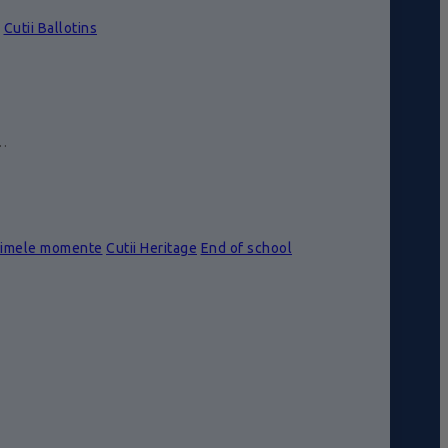
Cutii Ballotins
e…
rimele momente
Cutii Heritage
End of school