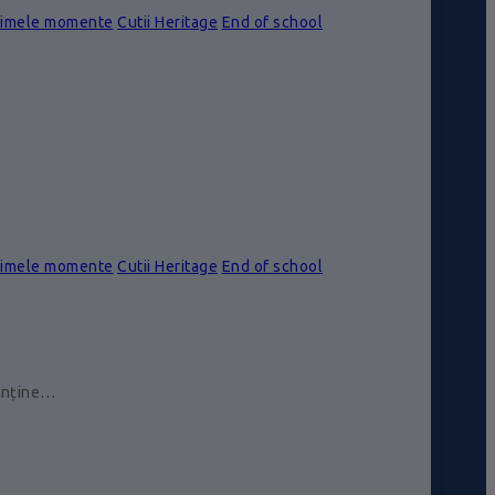
rimele momente
Cutii Heritage
End of school
rimele momente
Cutii Heritage
End of school
conține…