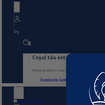
0
0
Coșul tău este gol
Niciun produs în coș. Du-te, umple-l cu ceva ce
Începe De Cumpărături Acum