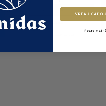
Autentificare
VREAU CADO
Ai uitat parola?
Poate mai t
Nu aveți încă un cont?
Înscrieți