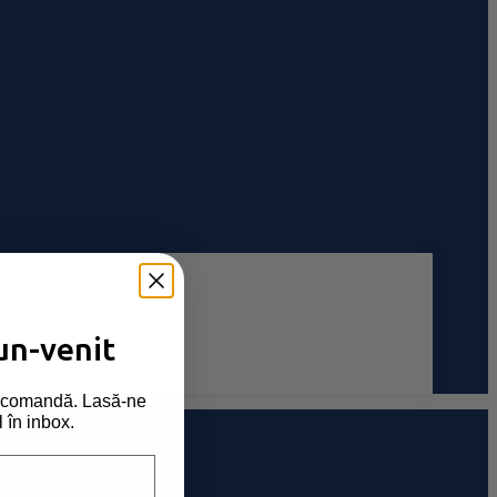
un-venit
ma comandă. Lasă-ne
l în inbox.