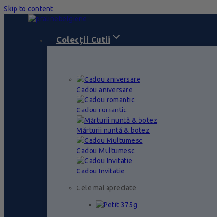
Skip to content
Colecții Cutii
Cadou aniversare
Cadou romantic
Mărturii nuntă & botez
Cadou Multumesc
Cadou Invitatie
Cele mai apreciate