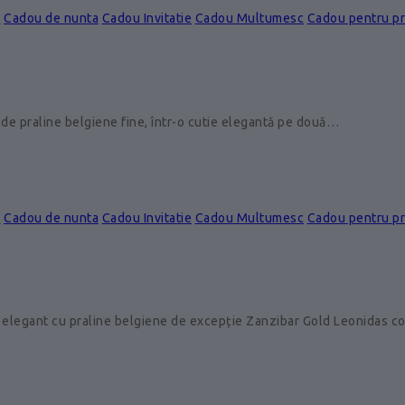
e
Cadou de nunta
Cadou Invitatie
Cadou Multumesc
Cadou pentru p
de praline belgiene fine, într-o cutie elegantă pe două…
e
Cadou de nunta
Cadou Invitatie
Cadou Multumesc
Cadou pentru p
 elegant cu praline belgiene de excepție Zanzibar Gold Leonidas 