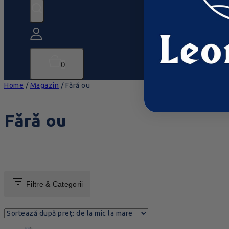
0
Home
/
Magazin
/
Fără ou
Fără ou
Filtre & Categorii