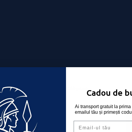
Nume utilizator sau email
*
Obligatoriu
-ți place!
Cadou de b
Ai transport gratuit la pri
Parolă
*
Obligatoriu
emailul tău și primești codu
Email
Ține-mă minte