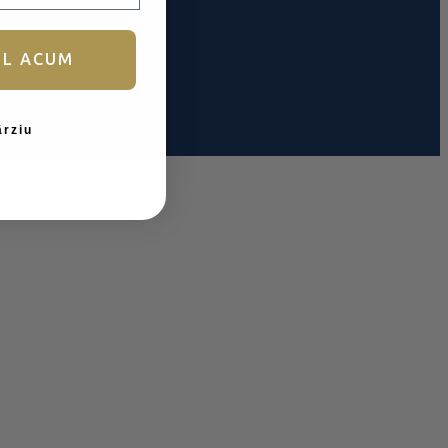
UL ACUM
ârziu