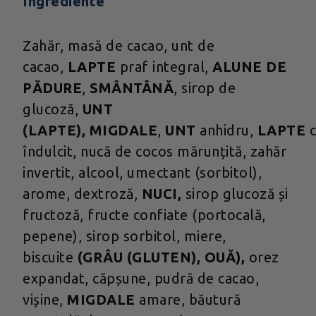
Ingrediente
Zahăr, masă de cacao, unt de
cacao,
LAPTE
praf integral,
ALUNE DE
PĂDURE
,
SMÂNTÂNĂ
, sirop de
glucoză,
UNT
(LAPTE),
MIGDALE
,
UNT
anhidru,
LAPTE
îndulcit, nucă de cocos mărunțită, zahăr
invertit, alcool, umectant (sorbitol),
arome, dextroză,
NUCI,
sirop glucoză și
fructoză, fructe confiate (portocală,
pepene), sirop sorbitol, miere,
biscuite
(GRÂU (GLUTEN), OUĂ),
orez
expandat, căpșune, pudră de cacao,
vișine,
MIGDALE
amare, băutură