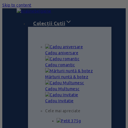
Skip to content
Colecții Cutii
Cadou aniversare
Cadou romantic
Mărturii nuntă & botez
Cadou Multumesc
Cadou Invitatie
Cele mai apreciate