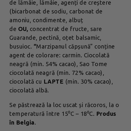
de lămâie, lămâie, agenți de creștere
(bicarbonat de sodiu, carbonat de
amoniu, condimente, albuț
de
OU,
concentrat de fructe, sare
Guarande, pectină, oțet balsamic,
busuioc.
“
Marzipanul căpșună” conține
agent de colorare: carmin. Ciocolată
neagră (min. 54% cacao), Sao Tome
ciocolată neagră (min. 72% cacao),
ciocolată cu
LAPTE
(min. 30% cacao),
ciocolată albă.
Se păstrează la loc uscat și răcoros, la o
temperatură între 15⁰C – 18⁰C.
Produs
în Belgia
.