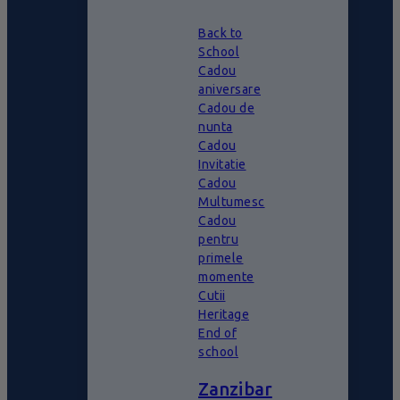
Back to
School
Cadou
aniversare
Cadou de
nunta
Cadou
Invitatie
Cadou
Multumesc
Cadou
pentru
primele
momente
Cutii
Heritage
End of
school
Zanzibar