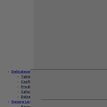
Cadou de nunta
Cadou Invitatie
Cadou Multumesc
Cadou pentru
primele momente
Cutii Heritage
End of school
Zanzibar Gold
129
lei
Zanzibar Gold Leonidas – cadoul
elegant cu praline belgiene de
excepție Zanzibar Gold Leonidas
conține…
Delicatese
Tablete și batoane
Confiserie
Produse copii
Cafea de specialitate
Dulceata si specialitati
Despre Leonidas
Povestea Leonidas