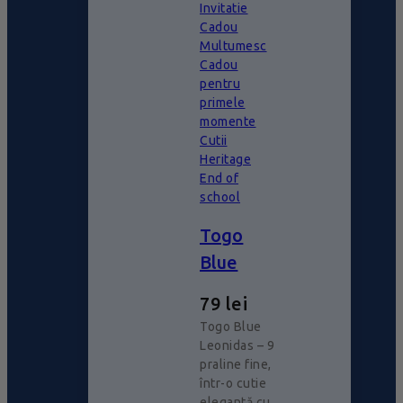
Invitatie
Cadou
Multumesc
Cadou
pentru
primele
momente
Cutii
Heritage
End of
school
Togo
Blue
79
lei
Togo Blue
Leonidas – 9
praline fine,
într-o cutie
elegantă cu