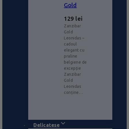
Gold
129
lei
Zanzibar
Gold
Leonidas –
cadoul
elegant cu
praline
belgiene de
excepție
Zanzibar
Gold
Leonidas
conține…
Delicatese