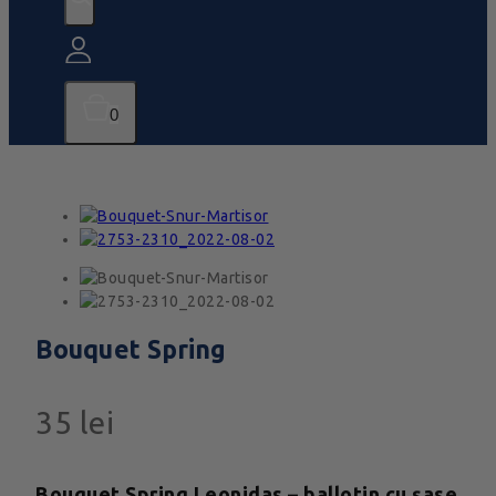
0
Bouquet Spring
35
lei
Bouquet Spring Leonidas – ballotin cu șase