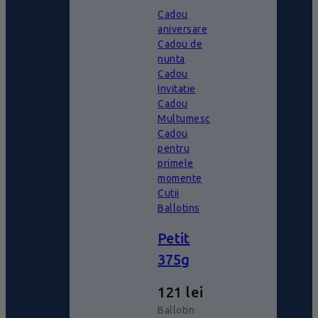
Cadou
aniversare
Cadou de
nunta
Cadou
Invitatie
Cadou
Multumesc
Cadou
pentru
primele
momente
Cutii
Ballotins
Petit
375g
121
lei
Ballotin