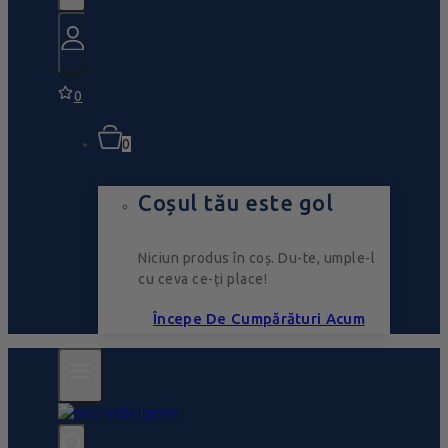
0
0
Coșul tău este gol
Niciun produs în coș. Du-te, umple-l
cu ceva ce-ți place!
Începe De Cumpărături Acum