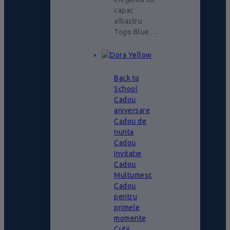
capac
albastru
Togo Blue…
Back to
School
Cadou
aniversare
Cadou de
nunta
Cadou
Invitatie
Cadou
Multumesc
Cadou
pentru
primele
momente
Cutii