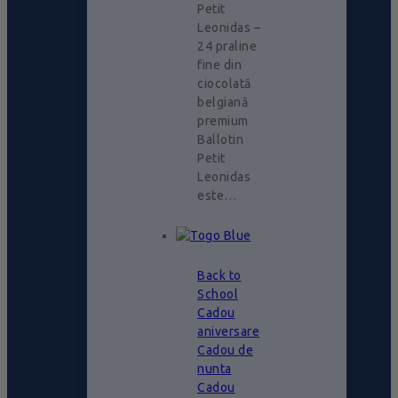
Petit
Leonidas –
24 praline
fine din
ciocolată
belgiană
premium
Ballotin
Petit
Leonidas
este…
Back to
School
Cadou
aniversare
Cadou de
nunta
Cadou