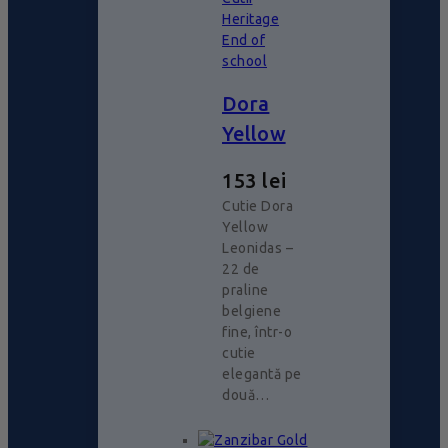
Heritage
End of
school
Dora
Yellow
153
lei
Cutie Dora
Yellow
Leonidas –
22 de
praline
belgiene
fine, într-o
cutie
elegantă pe
două…