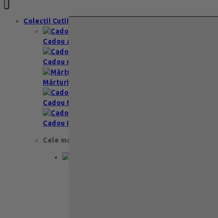
Colecții Cutii
Cadou aniversare
Cadou romantic
Mărturii nuntă & botez
Cadou Multumesc
Cadou Invitatie
Cele mai apreciate
Cadou aniversare
Cadou de nunta
Cadou Invitatie
Cadou Multumesc
Cadou pentru primele momente
Cutii Ballotins