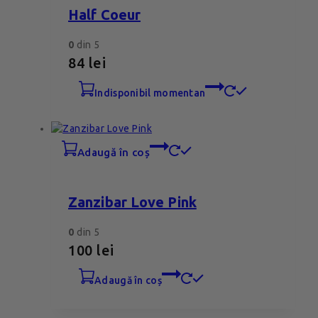
Half Coeur
0
din 5
84
lei
indisponibil momentan
adaugă în coș
Zanzibar Love Pink
0
din 5
100
lei
adaugă în coș