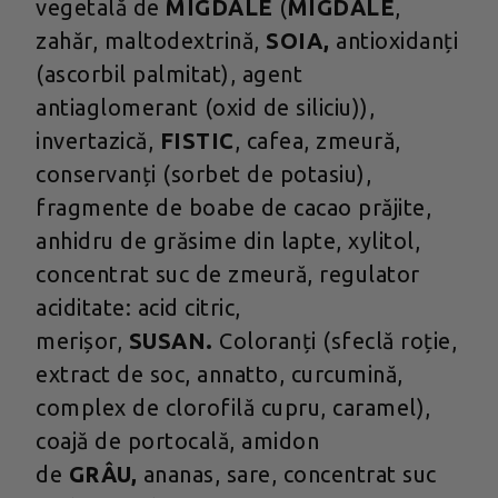
vegetală de
MIGDALE
(
MIGDALE
,
zahăr, maltodextrină,
SOIA,
antioxidanți
(ascorbil palmitat), agent
antiaglomerant (oxid de siliciu)),
invertazică,
FISTIC
, cafea, zmeură,
conservanți (sorbet de potasiu),
fragmente de boabe de cacao prăjite,
anhidru de grăsime din lapte, xylitol,
concentrat suc de zmeură, regulator
aciditate: acid citric,
merișor,
SUSAN.
Coloranți (sfeclă roție,
extract de soc, annatto, curcumină,
complex de clorofilă cupru, caramel),
coajă de portocală, amidon
de
GRÂU,
ananas, sare, concentrat suc