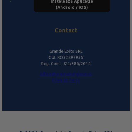
Instalează Aplicație
(Android / iOS)
Contact
Grande Exito SRL
CUI: RO32892935
Reg. Com.: J22/386/2014
office@pralinebelgiene.ro
0744.58.74.51