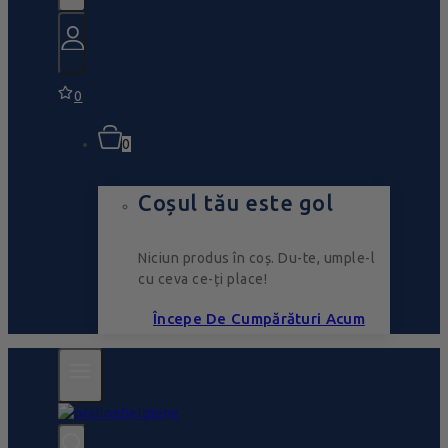
0
0
Coșul tău este gol
Niciun produs în coș. Du-te, umple-l
cu ceva ce-ți place!
Începe De Cumpărături Acum