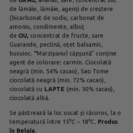
de lămâie, lămâie, agenți de creștere
(bicarbonat de sodiu, carbonat de
amoniu, condimente, albuț
de
OU,
concentrat de fructe, sare
Guarande, pectină, oțet balsamic,
busuioc.
“
Marzipanul căpșună” conține
agent de colorare: carmin. Ciocolată
neagră (min. 54% cacao), Sao Tome
ciocolată neagră (min. 72% cacao),
ciocolată cu
LAPTE
(min. 30% cacao),
ciocolată albă.
Se păstrează la loc uscat și răcoros, la o
temperatură între 15⁰C – 18⁰C.
Produs
în Belgia
.