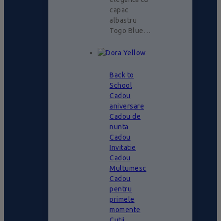
capac
albastru
Togo Blue…
Back to
School
Cadou
aniversare
Cadou de
nunta
Cadou
Invitatie
Cadou
Multumesc
Cadou
pentru
primele
momente
Cutii