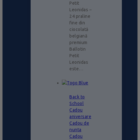
Petit
Leonidas –
24 praline
fine din
ciocolată
belgiană
premium
Ballotin
Petit
Leonidas
este…
Back to
School
Cadou
aniversare
Cadou de
nunta
Cadou