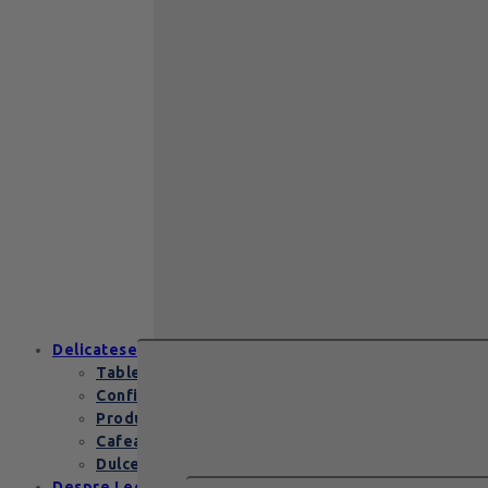
Back to School
Cadou aniversare
Cadou de nunta
Cadou Invitatie
Cadou Multumesc
Cadou pentru
primele momente
Cutii Heritage
End of school
Zanzibar Gold
129
lei
Zanzibar Gold Leonidas – cadoul
elegant cu praline belgiene de
excepție Zanzibar Gold Leonidas
conține…
Delicatese
Tablete și batoane
Confiserie
Produse copii
Cafea de specialitate
Dulceata si specialitati
Despre Leonidas