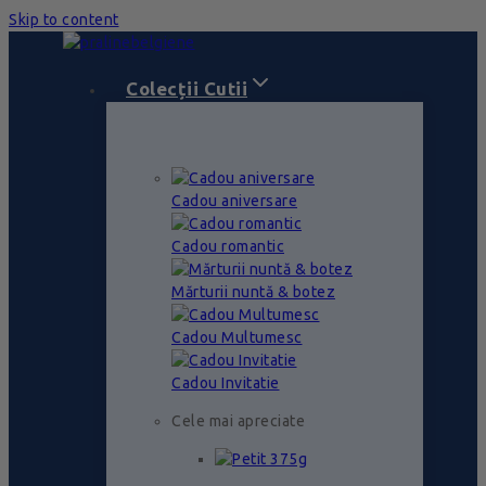
Skip to content
Colecții Cutii
Cadou aniversare
Cadou romantic
Mărturii nuntă & botez
Cadou Multumesc
Cadou Invitatie
Cele mai apreciate