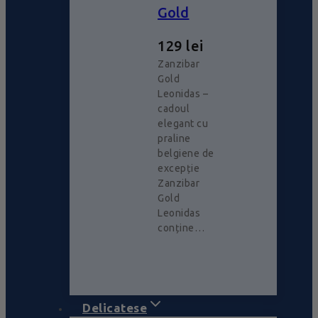
Gold
129
lei
Zanzibar
Gold
Leonidas –
cadoul
elegant cu
praline
belgiene de
excepție
Zanzibar
Gold
Leonidas
conține…
Delicatese