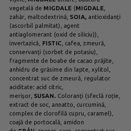
vegetală de
MIGDALE
(
MIGDALE
,
zahăr, maltodextrină,
SOIA,
antioxidanți
(ascorbil palmitat), agent
antiaglomerant (oxid de siliciu)),
invertazică,
FISTIC
, cafea, zmeură,
conservanți (sorbet de potasiu),
fragmente de boabe de cacao prăjite,
anhidru de grăsime din lapte, xylitol,
concentrat suc de zmeură, regulator
aciditate: acid citric,
merișor,
SUSAN.
Coloranți (sfeclă roție,
extract de soc, annatto, curcumină,
complex de clorofilă cupru, caramel),
coajă de portocală, amidon
de
GRÂU,
ananas, sare, concentrat suc