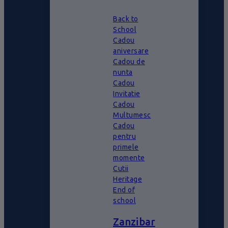
Back to
School
Cadou
aniversare
Cadou de
nunta
Cadou
Invitatie
Cadou
Multumesc
Cadou
pentru
primele
momente
Cutii
Heritage
End of
school
Zanzibar