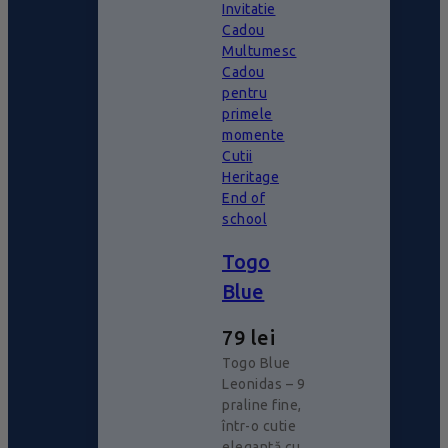
Invitatie
Cadou
Multumesc
Cadou
pentru
primele
momente
Cutii
Heritage
End of
school
Togo
Blue
79
lei
Togo Blue
Leonidas – 9
praline fine,
într-o cutie
elegantă cu