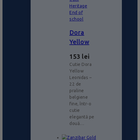
Heritage
End of
school
Dora
Yellow
153
lei
Cutie Dora
Yellow
Leonidas –
22 de
praline
belgiene
fine, într-o
cutie
elegantă pe
două…