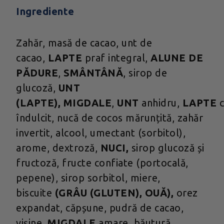
Ingrediente
Zahăr, masă de cacao, unt de
cacao,
LAPTE
praf integral,
ALUNE DE
PĂDURE
,
SMÂNTÂNĂ
, sirop de
glucoză,
UNT
(LAPTE),
MIGDALE
,
UNT
anhidru,
LAPTE
îndulcit, nucă de cocos mărunțită, zahăr
invertit, alcool, umectant (sorbitol),
arome, dextroză,
NUCI,
sirop glucoză și
fructoză, fructe confiate (portocală,
pepene), sirop sorbitol, miere,
biscuite
(GRÂU (GLUTEN), OUĂ),
orez
expandat, căpșune, pudră de cacao,
vișine,
MIGDALE
amare, băutură