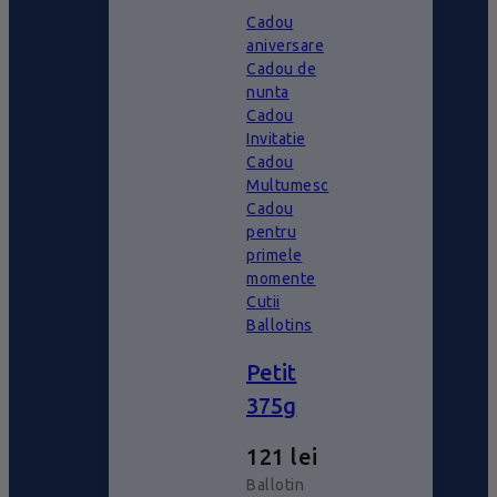
Cadou
aniversare
Cadou de
nunta
Cadou
Invitatie
Cadou
Multumesc
Cadou
pentru
primele
momente
Cutii
Ballotins
Petit
375g
121
lei
Ballotin