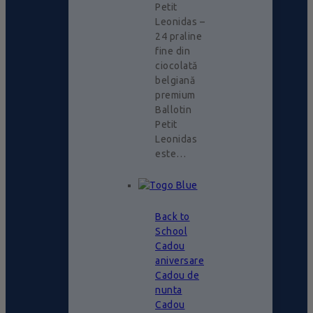
Petit
Leonidas –
24 praline
fine din
ciocolată
belgiană
premium
Ballotin
Petit
Leonidas
este…
Back to
School
Cadou
aniversare
Cadou de
nunta
Cadou