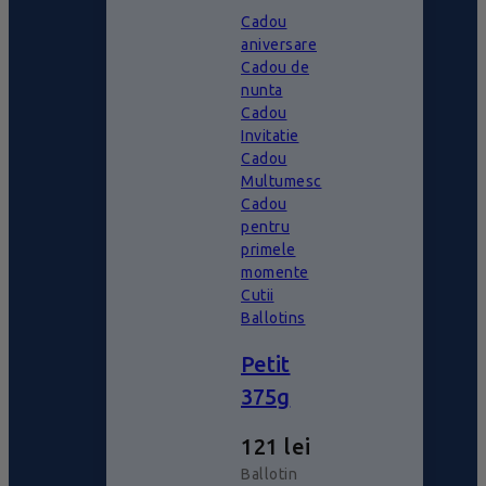
Cadou
aniversare
Cadou de
nunta
Cadou
Invitatie
Cadou
Multumesc
Cadou
pentru
primele
momente
Cutii
Ballotins
Petit
375g
121
lei
Ballotin