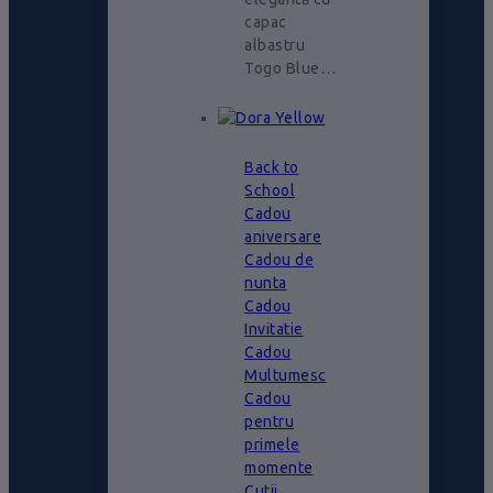
capac
albastru
Togo Blue…
Back to
School
Cadou
aniversare
Cadou de
nunta
Cadou
Invitatie
Cadou
Multumesc
Cadou
pentru
primele
momente
Cutii