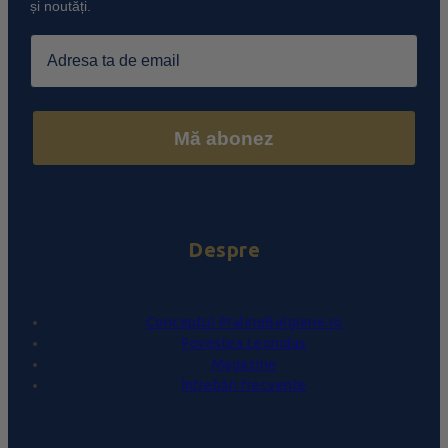
și noutăți.
Email
Mă abonez
Despre
Conceptul PralineBelgiene.ro
Povestea Leonidas
Magazine
Întrebări frecvente