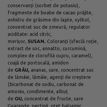
conservanți (sorbet de potasiu),
fragmente de boabe de cacao prăjite,
anhidru de grăsime din lapte, xylitol,
concentrat suc de zmeură, regulator
aciditate: acid citric,
merișor,
SUSAN.
Coloranți (sfeclă roție,
extract de soc, annatto, curcumină,
complex de clorofilă cupru, caramel),
coajă de portocală, amidon
de
GRÂU,
ananas, sare, concentrat suc
de lămâie, lămâie, agenți de creștere
(bicarbonat de sodiu, carbonat de
amoniu, condimente, albuț
de
OU,
concentrat de fructe, sare
Guarande, pectină, oțet balsamic,