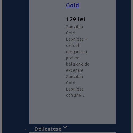
Gold
129
lei
Zanzibar
Gold
Leonidas –
cadoul
elegant cu
praline
belgiene de
excepție
Zanzibar
Gold
Leonidas
conține…
Delicatese