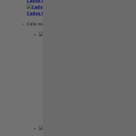
Cadou Multumesc
Cadou Invitatie
Cele mai apreciate
Cadou aniversare
Cadou de nunta
Cadou Invitatie
Cadou Multumesc
Cadou pentru primele momente
Cutii Ballotins
Petit 375g
121
lei
Ballotin Petit Leonidas – 24 praline
fine din ciocolată belgiană premium
Ballotin Petit Leonidas este…