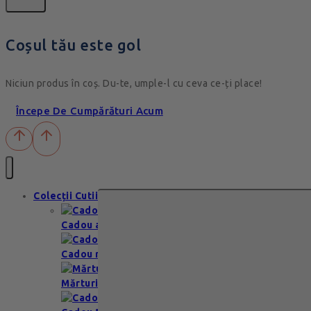
Coșul tău este gol
Niciun produs în coș. Du-te, umple-l cu ceva ce-ți place!
Începe De Cumpărături Acum
Colecții Cutii
Cadou aniversare
Cadou romantic
Mărturii nuntă & botez