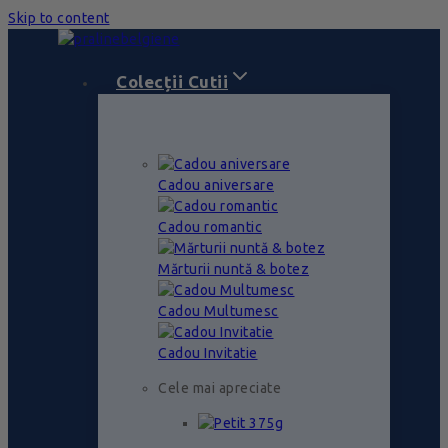
Skip to content
Colecții Cutii
Cadou aniversare
Cadou romantic
Mărturii nuntă & botez
Cadou Multumesc
Cadou Invitatie
Cele mai apreciate