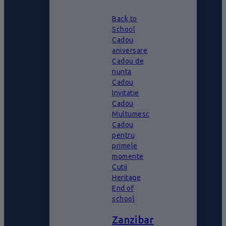
Back to
School
Cadou
aniversare
Cadou de
nunta
Cadou
Invitatie
Cadou
Multumesc
Cadou
pentru
primele
momente
Cutii
Heritage
End of
school
Zanzibar