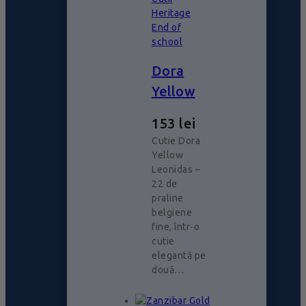
Heritage
End of
school
Dora
Yellow
153
lei
Cutie Dora
Yellow
Leonidas –
22 de
praline
belgiene
fine, într-o
cutie
elegantă pe
două…