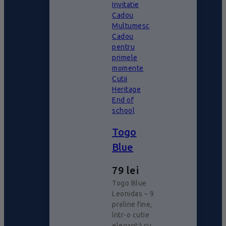
Invitatie
Cadou
Multumesc
Cadou
pentru
primele
momente
Cutii
Heritage
End of
school
Togo
Blue
79
lei
Togo Blue
Leonidas – 9
praline fine,
într-o cutie
elegantă cu