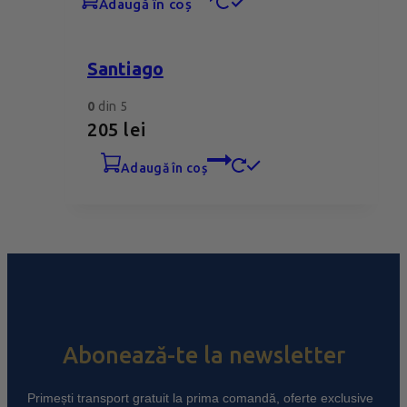
adaugă în coș
Santiago
0
din 5
205
lei
adaugă în coș
Abonează-te la newsletter
Primești transport gratuit la prima comandă, oferte exclusive