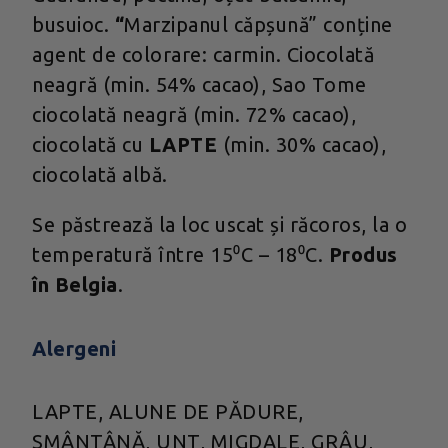
busuioc.
“
Marzipanul căpșună” conține
agent de colorare: carmin. Ciocolată
neagră (min. 54% cacao), Sao Tome
ciocolată neagră (min. 72% cacao),
ciocolată cu
LAPTE
(min. 30% cacao),
ciocolată albă.
Se păstrează la loc uscat și răcoros, la o
temperatură între 15⁰C – 18⁰C.
Produs
în Belgia
.
Alergeni
LAPTE, ALUNE DE PĂDURE,
SMÂNTÂNĂ, UNT, MIGDALE, GRÂU,