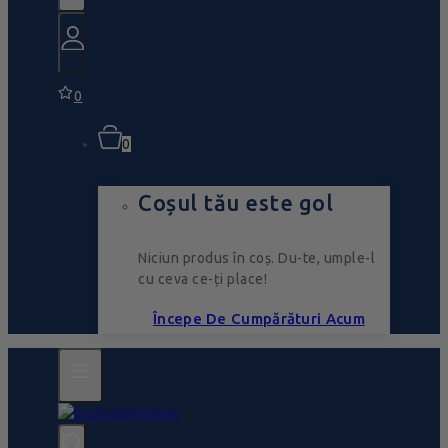
0
0
Coșul tău este gol
Niciun produs în coș. Du-te, umple-l
cu ceva ce-ți place!
Începe De Cumpărături Acum