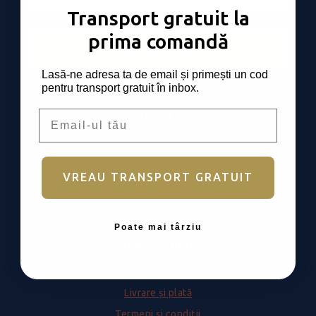
Transport gratuit la
prima comandă
Mă abonez
Lasă-ne adresa ta de email și primești un cod
pentru transport gratuit în inbox.
Despre
Email
Conceptul PralineBelgiene.ro
Povestea Leonidas
VREAU TRANSPORT GRATUIT
Magazine
Întrebări frecvente
Poate mai târziu
Link-uri utile
Contul meu
Livrare și plată
Termeni și condiții