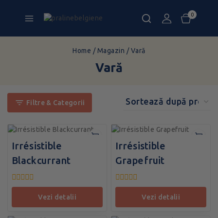
0
Home
/
Magazin
/
Vară
Vară
Filtre & Categorii
Irrésistible
Irrésistible
Blackcurrant
Grapefruit
0
0
din
din
vezi detalii
vezi detalii
5
5