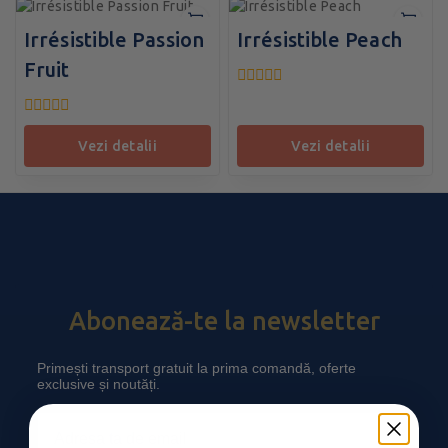
Irrésistible Passion
Irrésistible Peach
Fruit
0
din
0
5
din
vezi detalii
vezi detalii
5
Abonează-te la newsletter
Primești transport gratuit la prima comandă, oferte
exclusive și noutăți.
Email