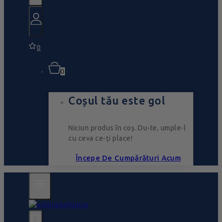
0
0
Coșul tău este gol
Niciun produs în coș. Du-te, umple-l
cu ceva ce-ți place!
Începe De Cumpărături Acum