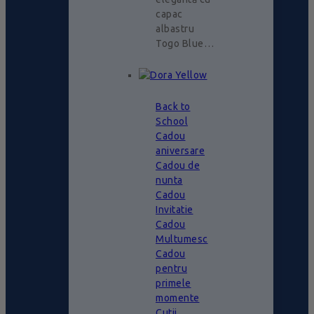
capac
albastru
Togo Blue…
Back to
School
Cadou
aniversare
Cadou de
nunta
Cadou
Invitatie
Cadou
Multumesc
Cadou
pentru
primele
momente
Cutii