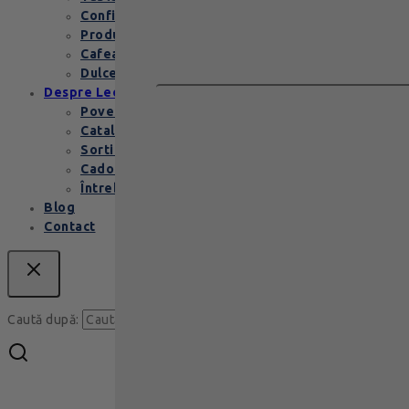
Confiserie
Produse copii
Cafea de specialitate
Dulceata si specialitati
Despre Leonidas
Povestea Leonidas
Cataloage produse
Sortimente praline
Cadouri corporate
Întrebări Frecvente
Blog
Contact
Caută
Caută după: