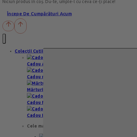
Niciun produs în coș. Du-te, umple-l cu ceva ce-ți place!
Începe De Cumpărături Acum
Colecții Cutii
Cadou aniversare
Cadou romantic
Mărturii nuntă & botez
Cadou Multumesc
Cadou Invitatie
Cele mai apreciate