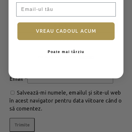
Email
Ține-mă minte
Autentificare
VREAU CADOUL ACUM
Ai uitat parola?
Poate mai târziu
Nu aveți încă un cont?
Înscrieți
Nume
*
Email
*
Salvează-mi numele, emailul și site-ul web
în acest navigator pentru data viitoare când o
să comentez.