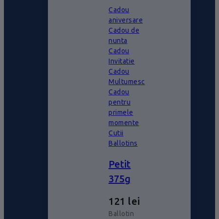
Cadou
aniversare
Cadou de
nunta
Cadou
Invitatie
Cadou
Multumesc
Cadou
pentru
primele
momente
Cutii
Ballotins
Petit
375g
121
lei
Ballotin