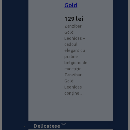
Gold
129
lei
Zanzibar
Gold
Leonidas –
cadoul
elegant cu
praline
belgiene de
excepție
Zanzibar
Gold
Leonidas
conține…
Delicatese