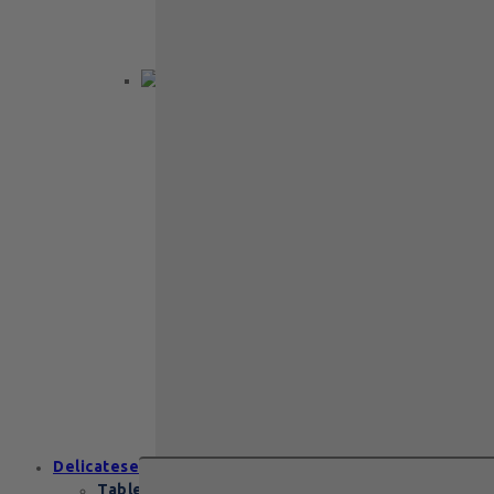
praline belgiene fine, într-o cutie
elegantă pe două…
Back to School
Cadou aniversare
Cadou de nunta
Cadou Invitatie
Cadou Multumesc
Cadou pentru
primele momente
Cutii Heritage
End of school
Zanzibar Gold
129
lei
Zanzibar Gold Leonidas – cadoul
elegant cu praline belgiene de
excepție Zanzibar Gold Leonidas
conține…
Delicatese
Tablete și batoane