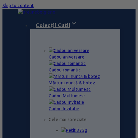
Skip to content
Colecții Cutii
Cadou aniversare
Cadou romantic
Mărturii nuntă & botez
Cadou Multumesc
Cadou Invitatie
Cele mai apreciate