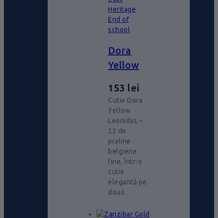
Heritage
End of
school
Dora
Yellow
153
lei
Cutie Dora
Yellow
Leonidas –
22 de
praline
belgiene
fine, într-o
cutie
elegantă pe
două…