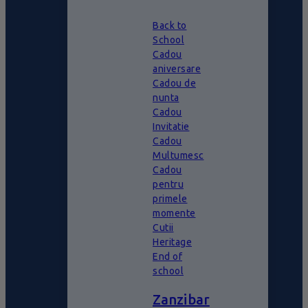
Back to
School
Cadou
aniversare
Cadou de
nunta
Cadou
Invitatie
Cadou
Multumesc
Cadou
pentru
primele
momente
Cutii
Heritage
End of
school
Zanzibar