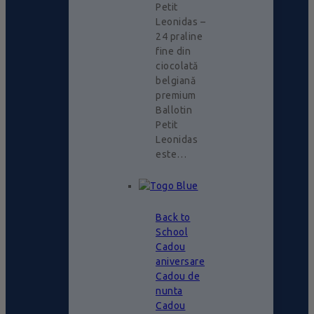
Petit
Leonidas –
24 praline
fine din
ciocolată
belgiană
premium
Ballotin
Petit
Leonidas
este…
Back to
School
Cadou
aniversare
Cadou de
nunta
Cadou