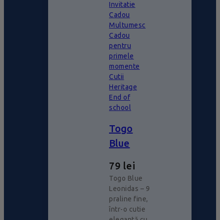
Invitatie
Cadou
Multumesc
Cadou
pentru
primele
momente
Cutii
Heritage
End of
school
Togo
Blue
79
lei
Togo Blue
Leonidas – 9
praline fine,
într-o cutie
elegantă cu