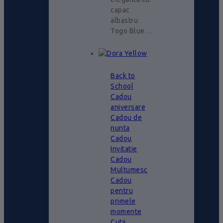
capac
albastru
Togo Blue…
Back to
School
Cadou
aniversare
Cadou de
nunta
Cadou
Invitatie
Cadou
Multumesc
Cadou
pentru
primele
momente
Cutii