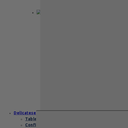
Back to School
Cadou aniversare
Cadou de nunta
Cadou Invitatie
Cadou Multumesc
Cadou pentru
primele momente
Cutii Heritage
End of school
Zanzibar Gold
129
lei
Zanzibar Gold Leonidas – cadoul
elegant cu praline belgiene de
excepție Zanzibar Gold Leonidas
conține…
Delicatese
Tablete și batoane
Confiserie