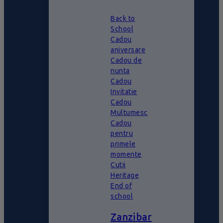
Back to
School
Cadou
aniversare
Cadou de
nunta
Cadou
Invitatie
Cadou
Multumesc
Cadou
pentru
primele
momente
Cutii
Heritage
End of
school
Zanzibar