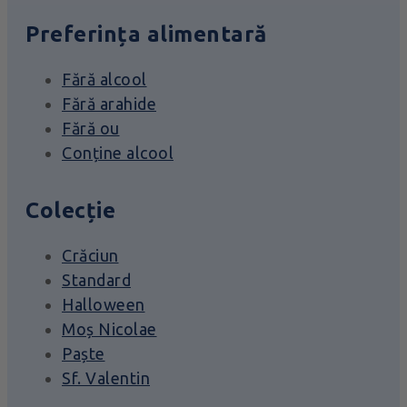
Preferința alimentară
Fără alcool
Fără arahide
Fără ou
Conține alcool
Colecție
Crăciun
Standard
Halloween
Moș Nicolae
Paște
Sf. Valentin