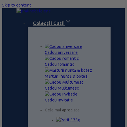
Skip to content
Colecții Cutii
Cadou aniversare
Cadou romantic
Mărturii nuntă & botez
Cadou Multumesc
Cadou Invitatie
Cele mai apreciate