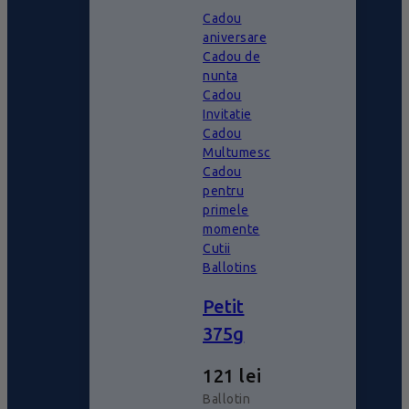
Cadou
aniversare
Cadou de
nunta
Cadou
Invitatie
Cadou
Multumesc
Cadou
pentru
primele
momente
Cutii
Ballotins
Petit
375g
121
lei
Ballotin