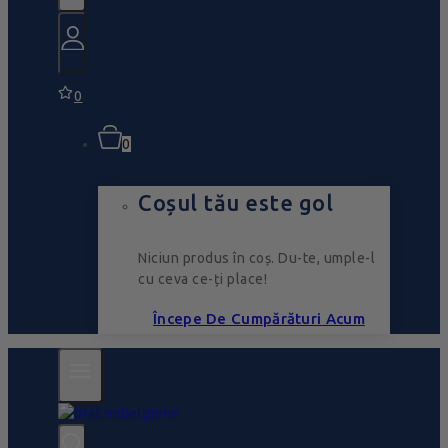
0
0
Coșul tău este gol
Niciun produs în coș. Du-te, umple-l
cu ceva ce-ți place!
Începe De Cumpărături Acum