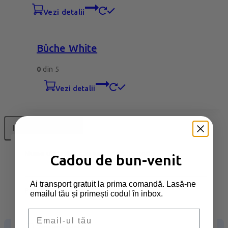
vezi detalii
Bûche White
0
din 5
vezi detalii
Incarca mai multe
1
Nume utilizator sau email
*
Obligatoriu
Cadou de bun-venit
2
3
Ai transport gratuit la prima comandă. Lasă-ne
4
Parolă
*
Obligatoriu
emailul tău și primești codul în inbox.
5
Următoarea
Email
Ține-mă minte