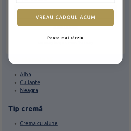
Filtrează produsele
Autentificare
VREAU CADOUL ACUM
Închide
Ai uitat parola?
Aplică
Poate mai târziu
Nu aveți încă un cont?
Înscrieți
Tip ciocolată
Alba
Cu lapte
Neagra
Tip cremă
Crema cu alune