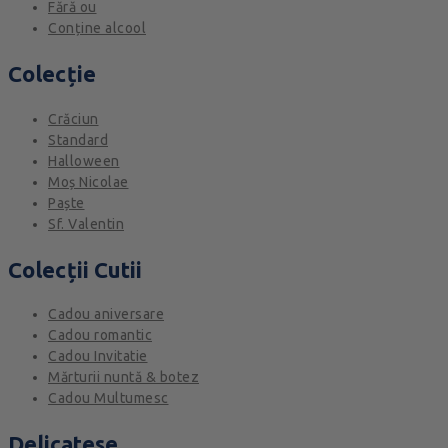
Fără ou
Conține alcool
Colecție
Crăciun
Standard
Halloween
Moș Nicolae
Paște
Sf. Valentin
Colecții Cutii
Cadou aniversare
Cadou romantic
Cadou Invitatie
Mărturii nuntă & botez
Cadou Multumesc
Delicatese