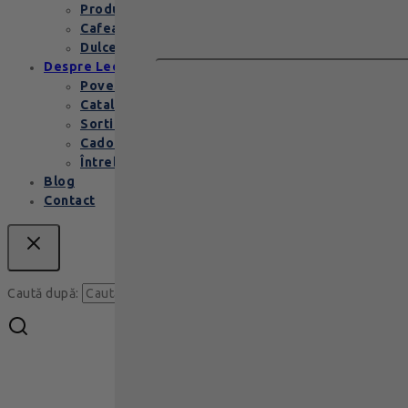
Produse copii
Cafea de specialitate
Dulceata si specialitati
Despre Leonidas
Povestea Leonidas
Cataloage produse
Sortimente praline
Cadouri corporate
Întrebări Frecvente
Blog
Contact
Caută
Caută după: