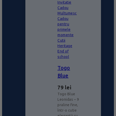
Invitatie
Cadou
Multumesc
Cadou
pentru
primele
momente
Cutii
Heritage
End of
school
Togo
Blue
79
lei
Togo Blue
Leonidas – 9
praline fine,
într-o cutie
elegantă cu