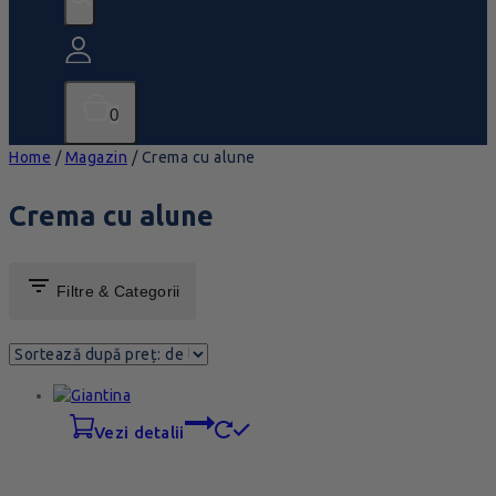
0
Home
/
Magazin
/
Crema cu alune
Crema cu alune
Filtre & Categorii
vezi detalii