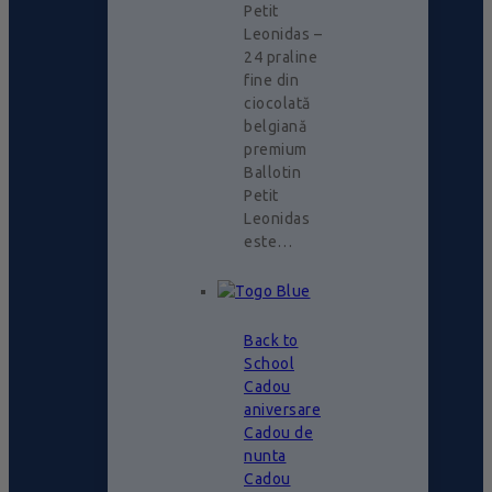
Petit
Leonidas –
24 praline
fine din
ciocolată
belgiană
premium
Ballotin
Petit
Leonidas
este…
Back to
School
Cadou
aniversare
Cadou de
nunta
Cadou