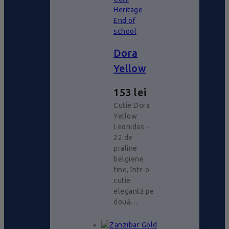
Heritage
End of
school
Dora
Yellow
153
lei
Cutie Dora
Yellow
Leonidas –
22 de
praline
belgiene
fine, într-o
cutie
elegantă pe
două…