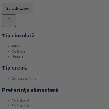
Sunt de acord
Tip ciocolată
Alba
Cu lapte
Neagra
Tip cremă
Crema cu alune
Preferința alimentară
Fără alcool
Fără arahide