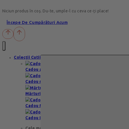
Niciun produs în coș. Du-te, umple-l cu ceva ce-ți place!
Începe De Cumpărături Acum
Colecții Cutii
Cadou aniversare
Cadou romantic
Mărturii nuntă & botez
Cadou Multumesc
Cadou Invitatie
Cele mai apreciate