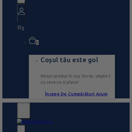
0
0
Coșul tău este gol
Niciun produs în coș. Du-te, umple-l
cu ceva ce-ți place!
Începe De Cumpărături Acum