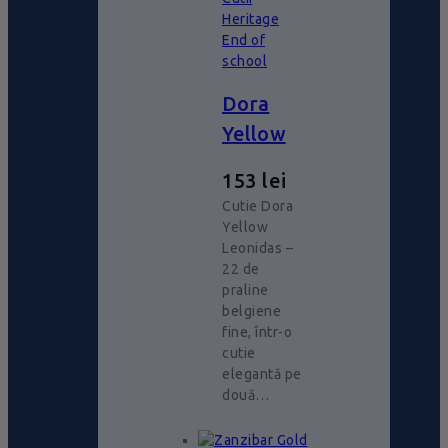
Heritage
End of
school
Dora
Yellow
153
lei
Cutie Dora
Yellow
Leonidas –
22 de
praline
belgiene
fine, într-o
cutie
elegantă pe
două…