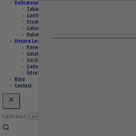
Delicatese
Tablete și batoane
Confiserie
Produse copii
Cafea de specialitate
Dulceata si specialitati
Despre Leonidas
Povestea Leonidas
Cataloage produse
Sortimente praline
Cadouri corporate
Întrebări Frecvente
Blog
Contact
Caută
Caută după: