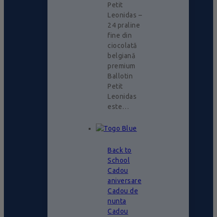
Petit
Leonidas –
24 praline
fine din
ciocolată
belgiană
premium
Ballotin
Petit
Leonidas
este…
Back to
School
Cadou
aniversare
Cadou de
nunta
Cadou