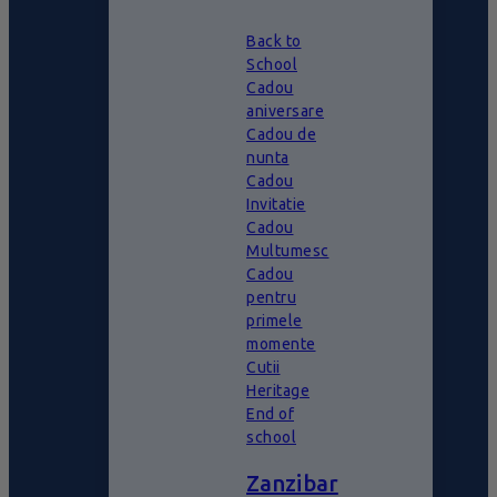
Back to
School
Cadou
aniversare
Cadou de
nunta
Cadou
Invitatie
Cadou
Multumesc
Cadou
pentru
primele
momente
Cutii
Heritage
End of
school
Zanzibar