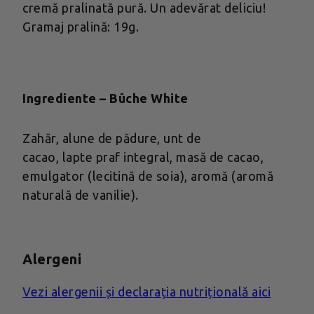
cremă pralinată pură. Un adevărat deliciu!
Gramaj pralină: 19g.
Ingrediente – Bûche White
Zahăr, alune de pădure, unt de
cacao, lapte praf integral, masă de cacao,
emulgator (lecitină de soia), aromă (aromă
naturală de vanilie).
Alergeni
Vezi alergenii și declarația nutrițională aici