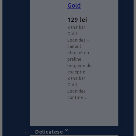
Gold
129
lei
Zanzibar
Gold
Leonidas –
cadoul
elegant cu
praline
belgiene de
excepție
Zanzibar
Gold
Leonidas
conține…
Delicatese