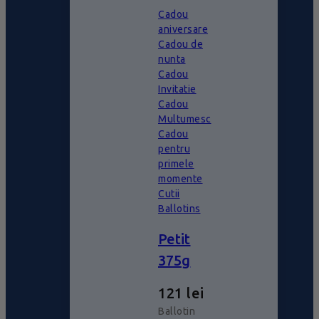
Cadou
aniversare
Cadou de
nunta
Cadou
Invitatie
Cadou
Multumesc
Cadou
pentru
primele
momente
Cutii
Ballotins
Petit
375g
121
lei
Ballotin