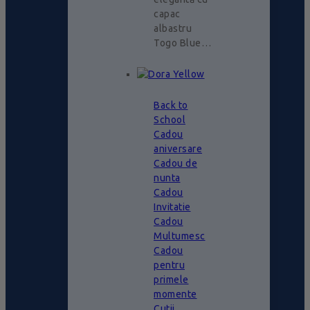
capac
albastru
Togo Blue…
Back to
School
Cadou
aniversare
Cadou de
nunta
Cadou
Invitatie
Cadou
Multumesc
Cadou
pentru
primele
momente
Cutii