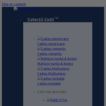
Skip to content
Colecții Cutii
Cadou aniversare
Cadou romantic
Mărturii nuntă & botez
Cadou Multumesc
Cadou Invitatie
Cele mai apreciate