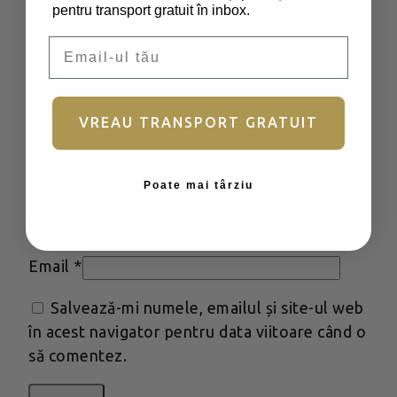
pentru transport gratuit în inbox.
Recenzia ta
*
Email
Ține-mă minte
Autentificare
VREAU TRANSPORT GRATUIT
Ai uitat parola?
Poate mai târziu
Nu aveți încă un cont?
Înscrieți
Nume
*
Email
*
Salvează-mi numele, emailul și site-ul web
în acest navigator pentru data viitoare când o
să comentez.