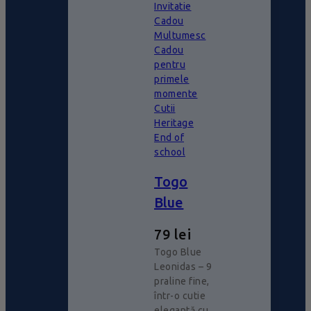
Invitatie
Cadou
Multumesc
Cadou
pentru
primele
momente
Cutii
Heritage
End of
school
Togo
Blue
79
lei
Togo Blue
Leonidas – 9
praline fine,
într-o cutie
elegantă cu