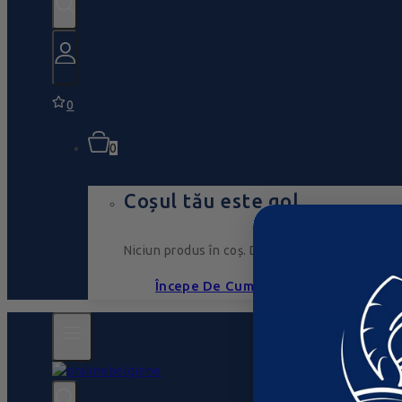
0
0
Coșul tău este gol
Niciun produs în coș. Du-te, umple-l cu ceva ce
Începe De Cumpărături Acum