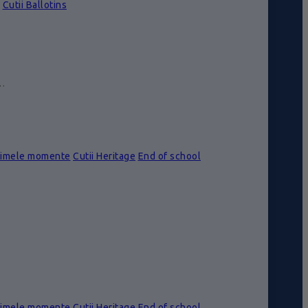
Cutii Ballotins
e…
rimele momente
Cutii Heritage
End of school
rimele momente
Cutii Heritage
End of school