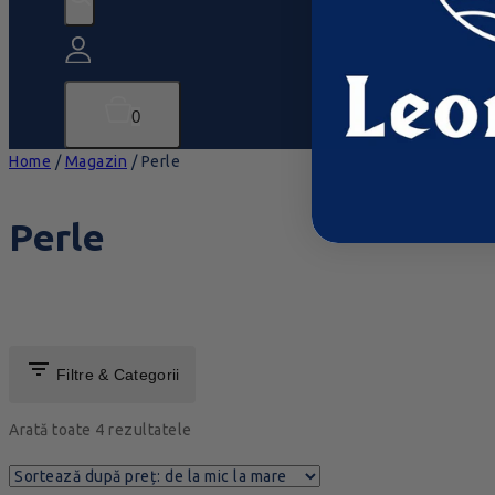
0
Home
/
Magazin
/
Perle
Perle
Filtre & Categorii
Arată toate
4
rezultatele