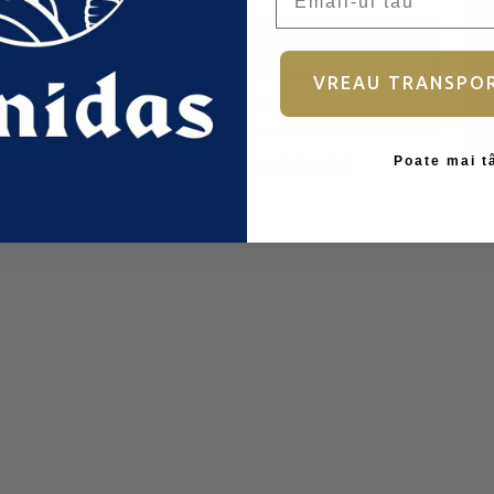
Autentificare
VREAU TRANSPO
Ai uitat parola?
Poate mai t
Nu aveți încă un cont?
Înscrieți