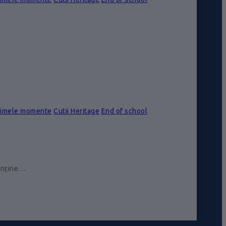
rimele momente
Cutii Heritage
End of school
conține…