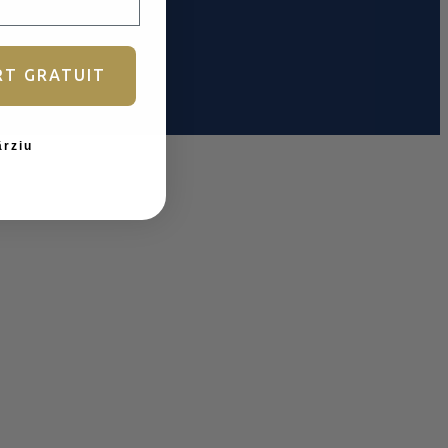
RT GRATUIT
ârziu