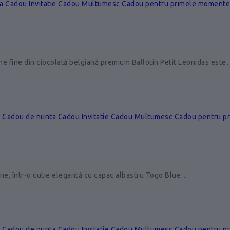
a
Cadou Invitatie
Cadou Multumesc
Cadou pentru primele momente
ine fine din ciocolată belgiană premium Ballotin Petit Leonidas est
e
Cadou de nunta
Cadou Invitatie
Cadou Multumesc
Cadou pentru p
ine, într-o cutie elegantă cu capac albastru Togo Blue…
e
Cadou de nunta
Cadou Invitatie
Cadou Multumesc
Cadou pentru p