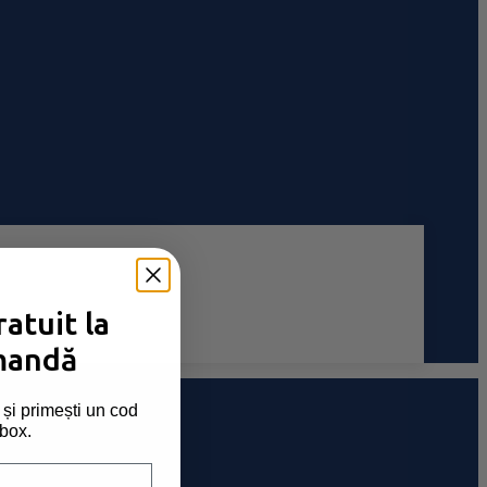
atuit la
mandă
și primești un cod
nbox.