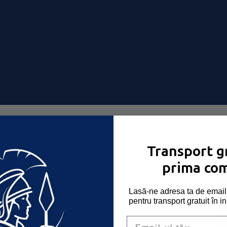
-ți place!
Transport gr
Obligatoriu
Nume utilizator sau email
*
prima co
Obligatoriu
Parolă
*
Lasă-ne adresa ta de email 
pentru transport gratuit în i
Email
Ține-mă minte