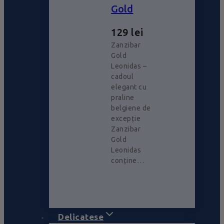
Gold
129
lei
Zanzibar
Gold
Leonidas –
cadoul
elegant cu
praline
belgiene de
excepție
Zanzibar
Gold
Leonidas
conține…
Delicatese