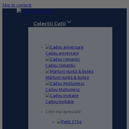
Skip to content
Colecții Cutii
Cadou aniversare
Cadou romantic
Mărturii nuntă & botez
Cadou Multumesc
Cadou Invitatie
Cele mai apreciate