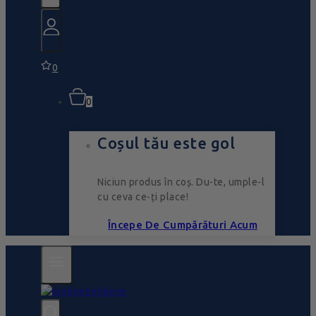
0
0
Coșul tău este gol
Niciun produs în coș. Du-te, umple-l
cu ceva ce-ți place!
Începe De Cumpărături Acum