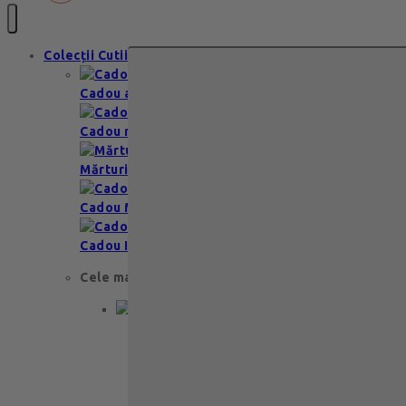
Colecții Cutii
Cadou aniversare
Cadou romantic
Mărturii nuntă & botez
Cadou Multumesc
Cadou Invitatie
Cele mai apreciate
Cadou aniversare
Cadou de nunta
Cadou Invitatie
Cadou Multumesc
Cadou pentru primele momente