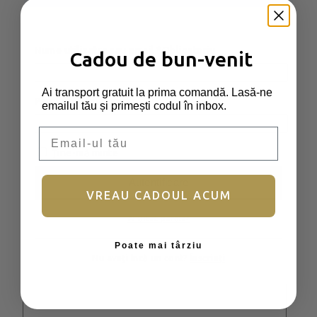
Recenzii
Nume utilizator sau email
*
Obligatoriu
Cadou de bun-venit
Nu există recenzii până acum.
Ai transport gratuit la prima comandă. Lasă-ne
Parolă
*
Obligatoriu
Fii primul care scrii o recenzie pentru „Perlă
emailul tău și primești codul în inbox.
Framboise”
Email
Ține-mă minte
Adresa ta de email nu va fi publicată.
Câmpurile obligatorii sunt marcate cu
*
Autentificare
VREAU CADOUL ACUM
Evaluarea ta
*
Ai uitat parola?
Recenzia ta
*
Poate mai târziu
Nu aveți încă un cont?
Înscrieți