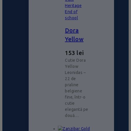
Heritage
End of
school
Dora
Yellow
153
lei
Cutie Dora
Yellow
Leonidas –
22 de
praline
belgiene
fine, într-o
cutie
elegantă pe
două…