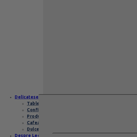
Back to School
Cadou aniversare
Cadou de nunta
Cadou Invitatie
Cadou Multumesc
Cadou pentru
primele momente
Cutii Heritage
End of school
Zanzibar Gold
129
lei
Zanzibar Gold Leonidas – cadoul
elegant cu praline belgiene de
excepție Zanzibar Gold Leonidas
conține…
Delicatese
Tablete și batoane
Confiserie
Produse copii
Cafea de specialitate
Dulceata si specialitati
Despre Leonidas