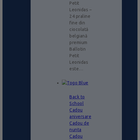
Petit
Leonidas –
24 praline
fine din
ciocolată
belgiană
premium
Ballotin
Petit
Leonidas
este…
Back to
School
Cadou
aniversare
Cadou de
nunta
Cadou