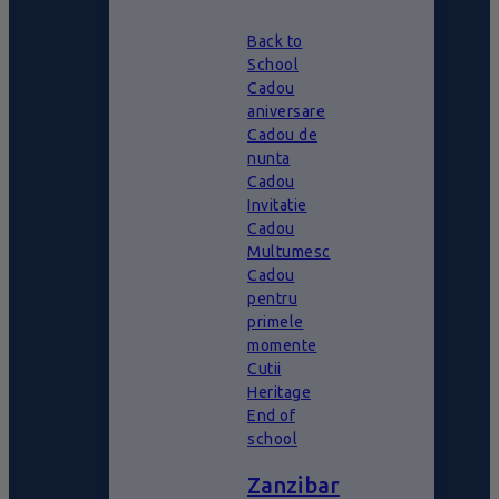
Back to
School
Cadou
aniversare
Cadou de
nunta
Cadou
Invitatie
Cadou
Multumesc
Cadou
pentru
primele
momente
Cutii
Heritage
End of
school
Zanzibar