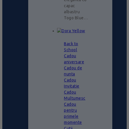
capac
albastru
Togo Blue…
Back to
School
Cadou
aniversare
Cadou de
nunta
Cadou
Invitatie
Cadou
Multumesc
Cadou
pentru
primele
momente
Cutii