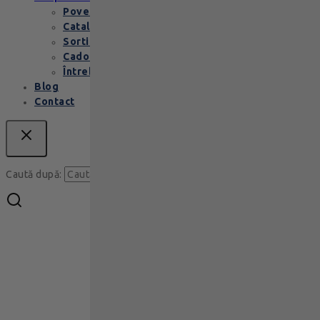
Povestea Leonidas
Cataloage produse
Sortimente praline
Cadouri corporate
Întrebări Frecvente
Blog
Contact
Caută
Caută după: