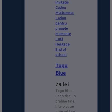
Invitatie
Cadou
Multumesc
Cadou
pentru
primele
momente
Cutii
Heritage
End of
school
Togo
Blue
79
lei
Togo Blue
Leonidas – 9
praline fine,
într-o cutie
elegantă cu