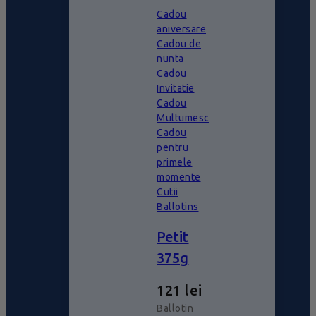
Cadou
aniversare
Cadou de
nunta
Cadou
Invitatie
Cadou
Multumesc
Cadou
pentru
primele
momente
Cutii
Ballotins
Petit
375g
121
lei
Ballotin