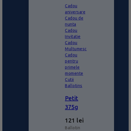
Cadou
aniversare
Cadou de
nunta
Cadou
Invitatie
Cadou
Multumesc
Cadou
pentru
primele
momente
Cutii
Ballotins
Petit
375g
121
lei
Ballotin