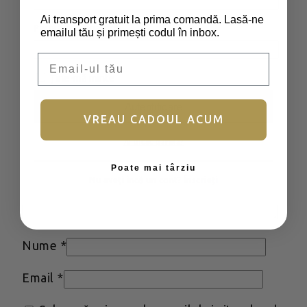
Adresa ta de email nu va fi publicată.
Ai transport gratuit la prima comandă. Lasă-ne
Câmpurile obligatorii sunt marcate cu
*
Parolă
*
Obligatoriu
emailul tău și primești codul în inbox.
Email
Evaluarea ta
*
Ține-mă minte
Recenzia ta
*
Autentificare
VREAU CADOUL ACUM
Ai uitat parola?
Poate mai târziu
Nu aveți încă un cont?
Înscrieți
Nume
*
Email
*