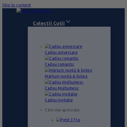
Skip to content
Colecții Cutii
Cadou aniversare
Cadou romantic
Mărturii nuntă & botez
Cadou Multumesc
Cadou Invitatie
Cele mai apreciate