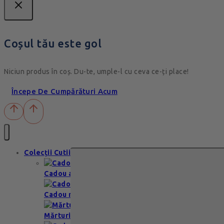
Coșul tău este gol
Niciun produs în coș. Du-te, umple-l cu ceva ce-ți place!
Începe De Cumpărături Acum
Colecții Cutii
Cadou aniversare
Cadou romantic
Mărturii nuntă & botez