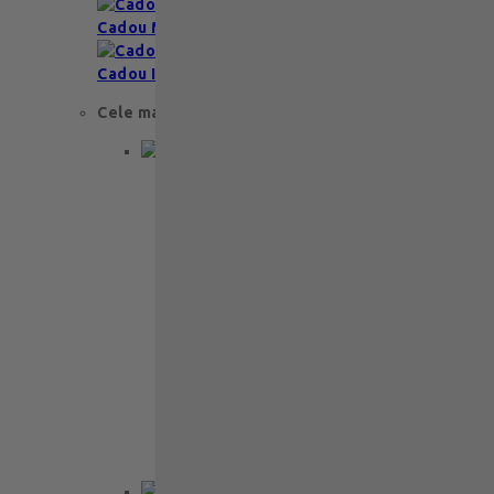
Cadou Multumesc
Cadou Invitatie
Cele mai apreciate
Cadou aniversare
Cadou de nunta
Cadou Invitatie
Cadou Multumesc
Cadou pentru primele momente
Cutii Ballotins
Petit 375g
121
lei
Ballotin Petit Leonidas – 24 praline
fine din ciocolată belgiană premium
Ballotin Petit Leonidas este…