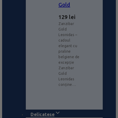
Gold
129
lei
Zanzibar
Gold
Leonidas –
cadoul
elegant cu
praline
belgiene de
excepție
Zanzibar
Gold
Leonidas
conține…
Delicatese