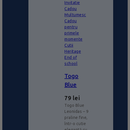
Invitatie
Cadou
Multumesc
Cadou
pentru
primele
momente
Cutii
Heritage
End of
school
Togo
Blue
79
lei
Togo Blue
Leonidas – 9
praline fine,
într-o cutie
elegantă cu