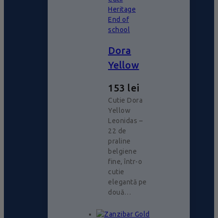
Heritage
End of
school
Dora
Yellow
153
lei
Cutie Dora
Yellow
Leonidas –
22 de
praline
belgiene
fine, într-o
cutie
elegantă pe
două…