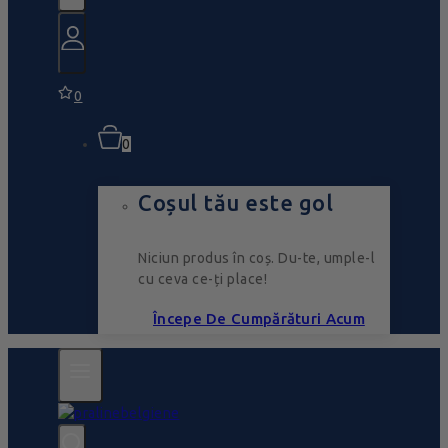
0
0
Coșul tău este gol
Niciun produs în coș. Du-te, umple-l
cu ceva ce-ți place!
Începe De Cumpărături Acum