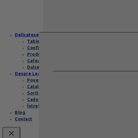
Zanzibar Gold Leonidas – cadoul
elegant cu praline belgiene de
excepție Zanzibar Gold Leonidas
conține…
Delicatese
Tablete și batoane
Confiserie
Produse copii
Cafea de specialitate
Dulceata si specialitati
Despre Leonidas
Povestea Leonidas
Cataloage produse
Sortimente praline
Cadouri corporate
Întrebări Frecvente
Blog
Contact