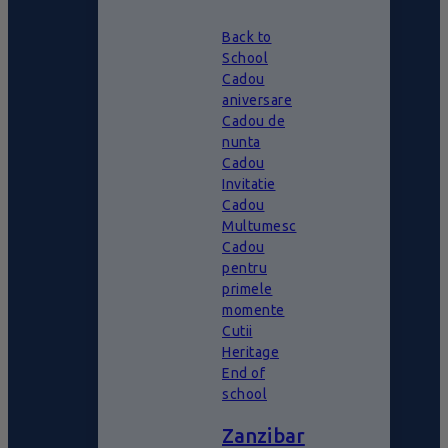
Back to
School
Cadou
aniversare
Cadou de
nunta
Cadou
Invitatie
Cadou
Multumesc
Cadou
pentru
primele
momente
Cutii
Heritage
End of
school
Zanzibar