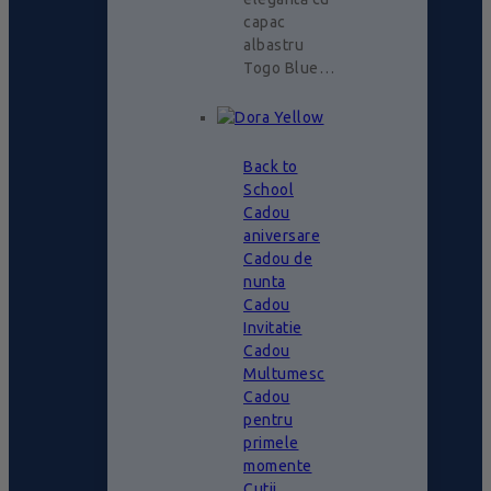
capac
albastru
Togo Blue…
Back to
School
Cadou
aniversare
Cadou de
nunta
Cadou
Invitatie
Cadou
Multumesc
Cadou
pentru
primele
momente
Cutii