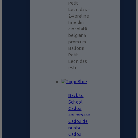
Petit
Leonidas –
24 praline
fine din
ciocolată
belgiană
premium
Ballotin
Petit
Leonidas
este…
Back to
School
Cadou
aniversare
Cadou de
nunta
Cadou