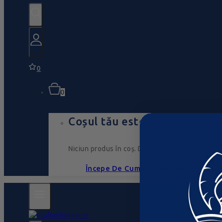
0
0
Coșul tău este gol
Niciun produs în coș. Du-te, umple-l cu ceva ce
Începe De Cumpărături Acum