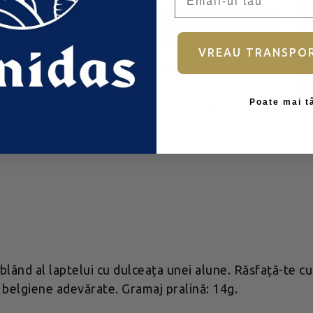
Autentificare
VREAU TRANSPO
Ai uitat parola?
Poate mai t
Nu aveți încă un cont?
Înscrieți
nd al laptelui cu dulceața unei alune. Răsfață-te cu a
 belgiene adevărate. Gramaj pralină: 14g.