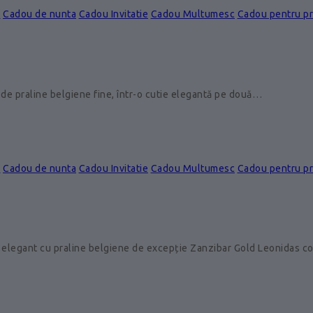
e
Cadou de nunta
Cadou Invitatie
Cadou Multumesc
Cadou pentru p
de praline belgiene fine, într-o cutie elegantă pe două…
e
Cadou de nunta
Cadou Invitatie
Cadou Multumesc
Cadou pentru p
 elegant cu praline belgiene de excepție Zanzibar Gold Leonidas 