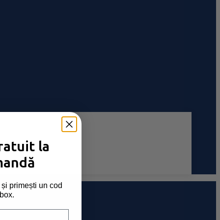
atuit la
mandă
și primești un cod
nbox.