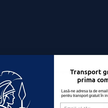
Transport gr
Nume utilizator sau email
*
Obligatoriu
-ți place!
prima co
Parolă
*
Obligatoriu
Lasă-ne adresa ta de email 
pentru transport gratuit în i
Email
Ține-mă minte