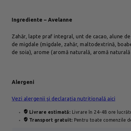
Ingrediente – Avelanne
Zahăr, lapte praf integral, unt de cacao, alune d
de migdale (migdale, zahăr, maltodextrină, boabe 
de soia), arome (aromă naturală, aromă naturală 
Alergeni
Vezi alergenii și declarația nutrițională aici
Livrare estimată:
Livrare în 24-48 ore lucră
Transport gratuit:
Pentru toate comenzile de