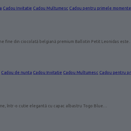
a
Cadou Invitatie
Cadou Multumesc
Cadou pentru primele momente
ine fine din ciocolată belgiană premium Ballotin Petit Leonidas est
e
Cadou de nunta
Cadou Invitatie
Cadou Multumesc
Cadou pentru p
ine, într-o cutie elegantă cu capac albastru Togo Blue…