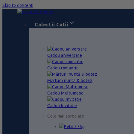
Skip to content
Colecții Cutii
Cadou aniversare
Cadou romantic
Mărturii nuntă & botez
Cadou Multumesc
Cadou Invitatie
Cele mai apreciate