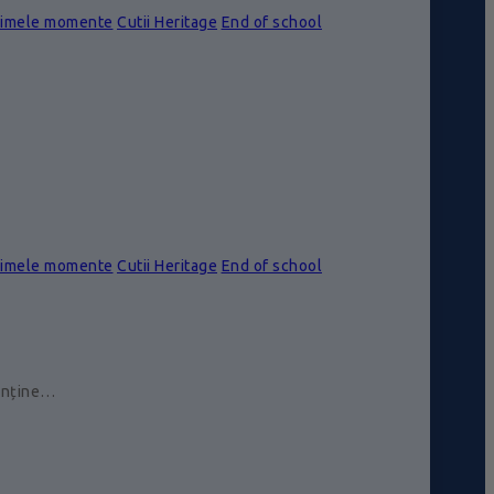
rimele momente
Cutii Heritage
End of school
rimele momente
Cutii Heritage
End of school
conține…