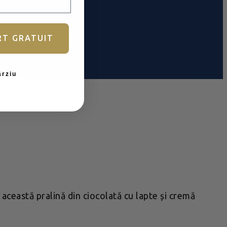
RT GRATUIT
ârziu
ceastă pralină din ciocolată cu lapte și cremă