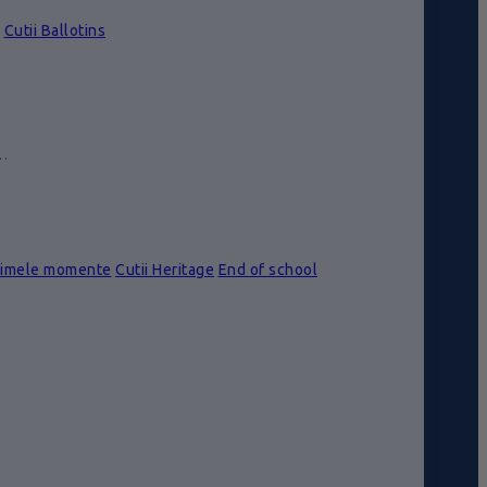
Cutii Ballotins
e…
rimele momente
Cutii Heritage
End of school