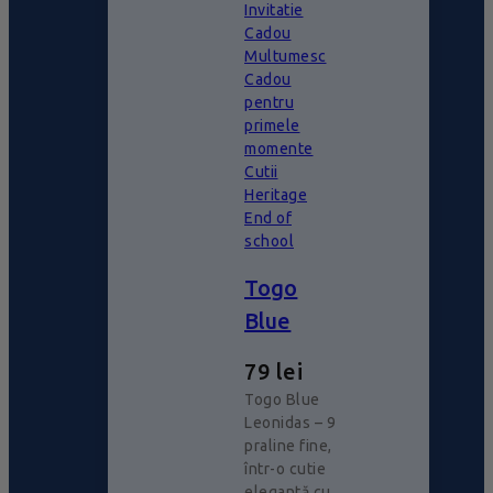
Invitatie
Cadou
Multumesc
Cadou
pentru
primele
momente
Cutii
Heritage
End of
school
Togo
Blue
79
lei
Togo Blue
Leonidas – 9
praline fine,
într-o cutie
elegantă cu