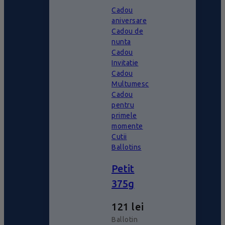
Cadou
aniversare
Cadou de
nunta
Cadou
Invitatie
Cadou
Multumesc
Cadou
pentru
primele
momente
Cutii
Ballotins
Petit
375g
121
lei
Ballotin