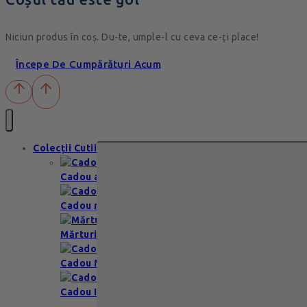
Niciun produs în coș. Du-te, umple-l cu ceva ce-ți place!
Începe De Cumpărături Acum
Colecții Cutii
Cadou aniversare
Cadou romantic
Mărturii nuntă & botez
Cadou Multumesc
Cadou Invitatie