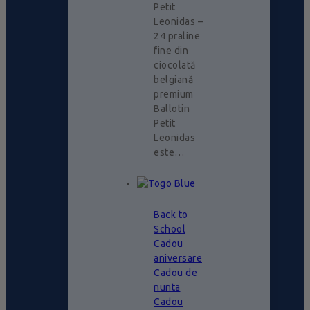
Petit
Leonidas –
24 praline
fine din
ciocolată
belgiană
premium
Ballotin
Petit
Leonidas
este…
Back to
School
Cadou
aniversare
Cadou de
nunta
Cadou