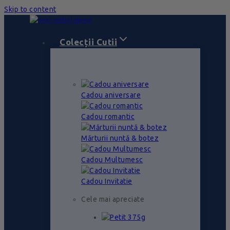
Skip to content
Colecții Cutii
Cadou aniversare
Cadou romantic
Mărturii nuntă & botez
Cadou Multumesc
Cadou Invitatie
Cele mai apreciate