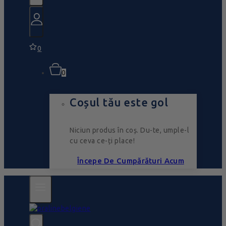
0
0
Coșul tău este gol
Niciun produs în coș. Du-te, umple-l
cu ceva ce-ți place!
Începe De Cumpărături Acum