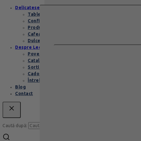
Delicatese
Tablete și batoane
Confiserie
Produse copii
Cafea de specialitate
Dulceata si specialitati
Despre Leonidas
Povestea Leonidas
Cataloage produse
Sortimente praline
Cadouri corporate
Întrebări Frecvente
Blog
Contact
Caută
Caută după: