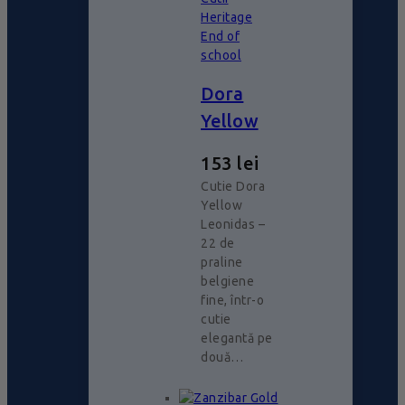
Heritage
End of
school
Dora
Yellow
153
lei
Cutie Dora
Yellow
Leonidas –
22 de
praline
belgiene
fine, într-o
cutie
elegantă pe
două…