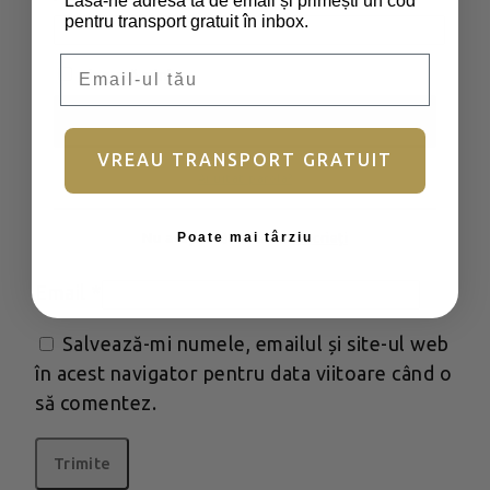
Lasă-ne adresa ta de email și primești un cod
pentru transport gratuit în inbox.
Email
Ține-mă minte
Autentificare
VREAU TRANSPORT GRATUIT
Ai uitat parola?
Poate mai târziu
Nume
*
Nu aveți încă un cont?
Înscrieți
Email
*
Salvează-mi numele, emailul și site-ul web
în acest navigator pentru data viitoare când o
să comentez.