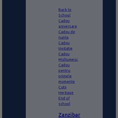
Back to
School
Cadou
aniversare
Cadou de
nunta
Cadou
Invitatie
Cadou
Multumesc
Cadou
pentru
primele
momente
Cutii
Heritage
End of
school
Zanzibar