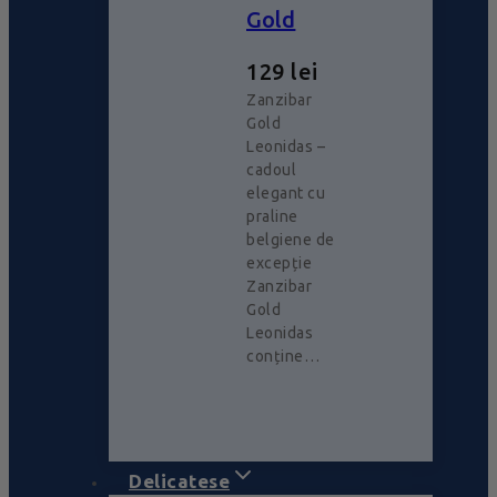
Gold
129
lei
Zanzibar
Gold
Leonidas –
cadoul
elegant cu
praline
belgiene de
excepție
Zanzibar
Gold
Leonidas
conține…
Delicatese