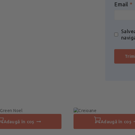
Email
*
Salve
navig
adaugă în coș
adaugă în coș