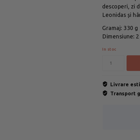
descoperi, zi 
Leonidas și hâ
Gramaj: 330 g
Dimensiune: 21
In stoc
Livrare est
Transport g