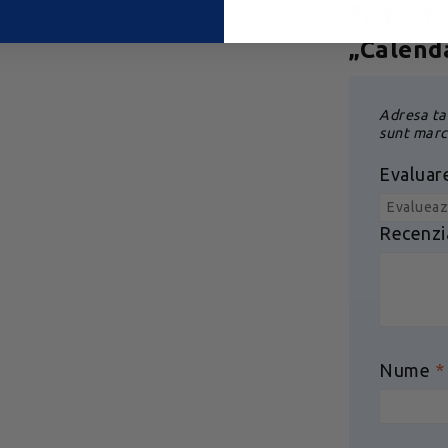
Fii prim
„Calend
Adresa ta 
sunt marc
Evaluar
Recenzi
Nume
*