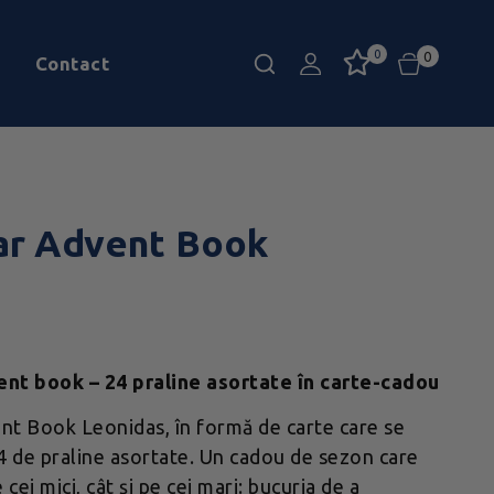
0
0
Contact
ar Advent Book
nt book – 24 praline asortate în carte-cadou
nt Book Leonidas, în formă de carte care se
4 de praline asortate. Un cadou de sezon care
 cei mici, cât și pe cei mari: bucuria de a