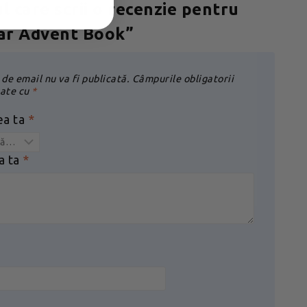
ul care scrii o recenzie pentru
ar Advent Book”
de email nu va fi publicată.
Câmpurile obligatorii
ate cu
*
ea ta
*
a ta
*