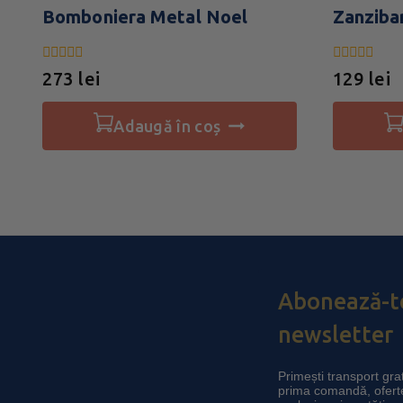
Bomboniera Metal Noel
Zanziba
0
0
273
lei
129
lei
din
din
5
5
adaugă în coș
Abonează-te
newsletter
Primești transport grat
prima comandă, ofert