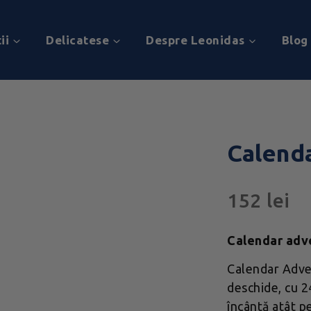
ii
Delicatese
Despre Leonidas
Blog
Calend
152
lei
Calendar adve
Calendar Adve
deschide, cu 2
încântă atât pe