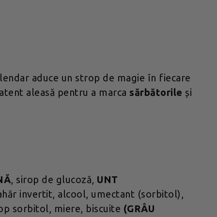
alendar aduce un strop de magie în fiecare
atent aleasă pentru a marca
sărbătorile
și
NĂ
, sirop de glucoză,
UNT
hăr invertit, alcool, umectant (sorbitol),
op sorbitol, miere, biscuite
(GRÂU