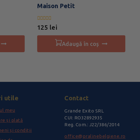
Maison Petit
0
125
lei
din
5
adaugă în coș
i utile
Contact
ul meu
Grande Exito SRL
CUI: RO32892935
re și plată
Reg. Com.: J22/386/2014
eni și condiții
office@pralinebelgiene.ro