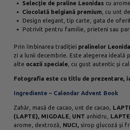
Selecție de praline Leonidas
cu arome 
Ciocolată belgiană premium
, cu unt d
Design elegant, tip carte, gata de oferi
Potrivit pentru familie, prieteni sau part
Prin îmbinarea tradiției
pralinelor Leonid
zi a lunii decembrie. Este alegerea ideală
alte
ocazii speciale
, cu gust autentic și ca
Fotografia este cu titlu de prezentare, ia
Ingrediente – Calendar Advent Book
Zahăr, masă de cacao, unt de cacao,
LAPT
(LAPTE),
MIGDALE
,
UNT
anhidru,
LAPT
arome, dextroză,
NUCI,
sirop glucoză și fr