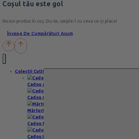
Coșul tău este gol
Niciun produs în coș. Du-te, umple-l cu ceva ce-ți place!
Începe De Cumpărături Acum
Colecții Cutii
Cadou aniversare
Cadou romantic
Mărturii nuntă & botez
Cadou Multumesc
Cadou Invitatie