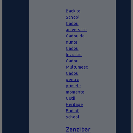
Back to
School
Cadou
aniversare
Cadou de
nunta
Cadou
Invitatie
Cadou
Multumesc
Cadou
pentru
primele
momente
Cutii
Heritage
End of
school
Zanzibar