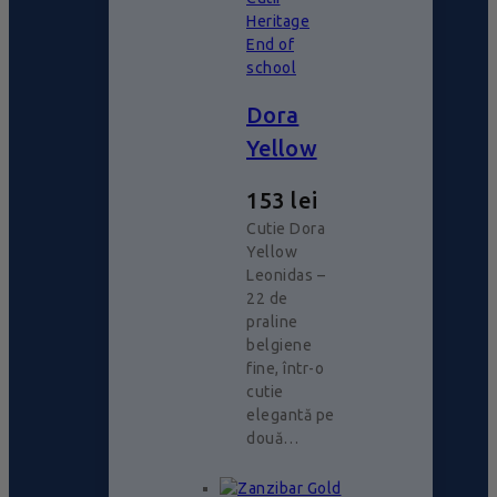
Heritage
End of
school
Dora
Yellow
153
lei
Cutie Dora
Yellow
Leonidas –
22 de
praline
belgiene
fine, într-o
cutie
elegantă pe
două…