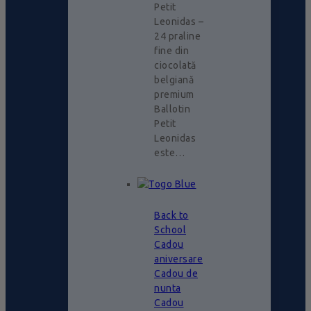
Petit
Leonidas –
24 praline
fine din
ciocolată
belgiană
premium
Ballotin
Petit
Leonidas
este…
Back to
School
Cadou
aniversare
Cadou de
nunta
Cadou