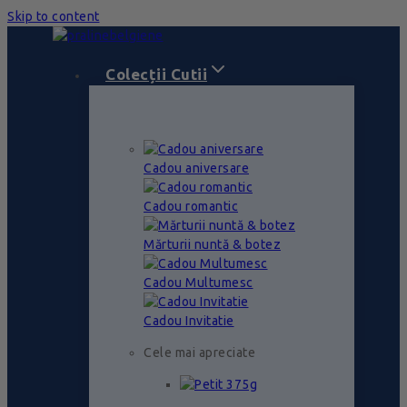
Skip to content
Colecții Cutii
Cadou aniversare
Cadou romantic
Mărturii nuntă & botez
Cadou Multumesc
Cadou Invitatie
Cele mai apreciate