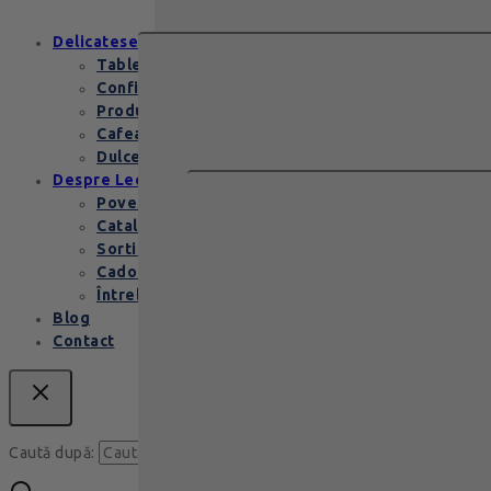
Delicatese
Tablete și batoane
Confiserie
Produse copii
Cafea de specialitate
Dulceata si specialitati
Despre Leonidas
Povestea Leonidas
Cataloage produse
Sortimente praline
Cadouri corporate
Întrebări Frecvente
Blog
Contact
Caută
Caută după: