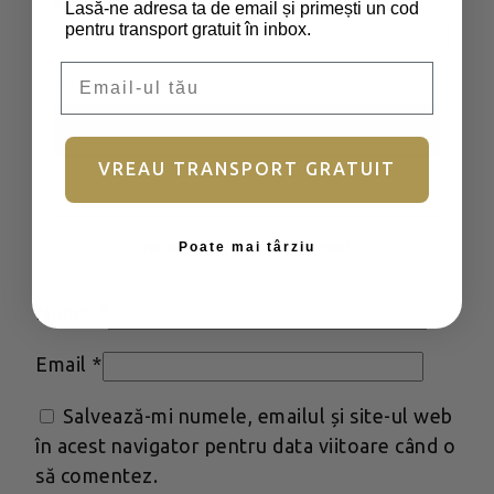
Parolă
*
Obligatoriu
Lasă-ne adresa ta de email și primești un cod
Evaluarea ta
*
pentru transport gratuit în inbox.
Recenzia ta
*
Email
Ține-mă minte
Autentificare
VREAU TRANSPORT GRATUIT
Ai uitat parola?
Poate mai târziu
Nu aveți încă un cont?
Înscrieți
Nume
*
Email
*
Salvează-mi numele, emailul și site-ul web
în acest navigator pentru data viitoare când o
să comentez.