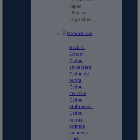
capac
albastru
Togo Blue…
Back to
School
Cadou
aniversare
Cadou de
nunta
Cadou
Invitatie
Cadou
Multumesc
Cadou
pentru
primele
momente
Cutii