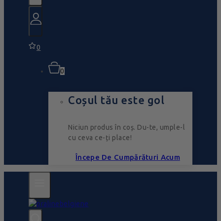
0
0
Coșul tău este gol
Niciun produs în coș. Du-te, umple-l
cu ceva ce-ți place!
Începe De Cumpărături Acum