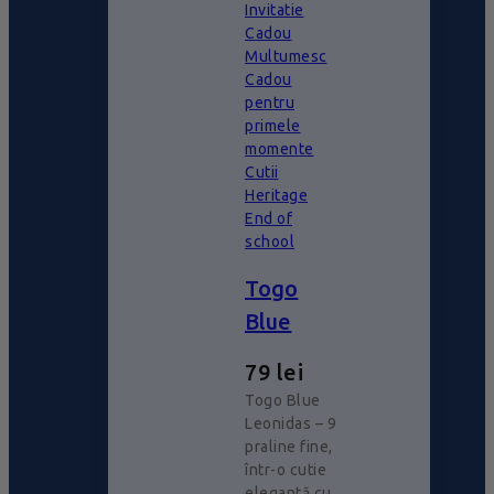
Invitatie
Cadou
Multumesc
Cadou
pentru
primele
momente
Cutii
Heritage
End of
school
Togo
Blue
79
lei
Togo Blue
Leonidas – 9
praline fine,
într-o cutie
elegantă cu