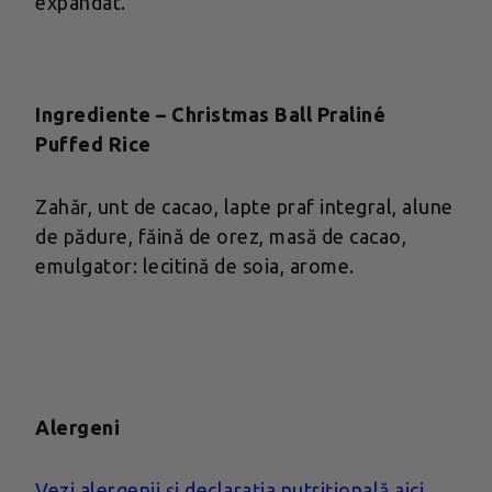
expandat.
Ingrediente – Christmas Ball Praliné
Puffed Rice
Zahăr, unt de cacao, lapte praf integral, alune
de pădure, făină de orez, masă de cacao,
emulgator: lecitină de soia, arome.
Alergeni
Vezi alergenii și declarația nutrițională aici