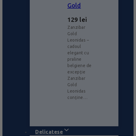
Gold
129
lei
Zanzibar
Gold
Leonidas –
cadoul
elegant cu
praline
belgiene de
excepție
Zanzibar
Gold
Leonidas
conține…
Delicatese