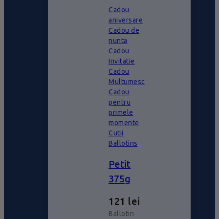
Cadou
aniversare
Cadou de
nunta
Cadou
Invitatie
Cadou
Multumesc
Cadou
pentru
primele
momente
Cutii
Ballotins
Petit
375g
121
lei
Ballotin