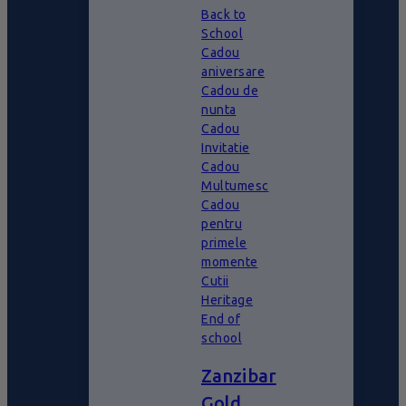
Back to
School
Cadou
aniversare
Cadou de
nunta
Cadou
Invitatie
Cadou
Multumesc
Cadou
pentru
primele
momente
Cutii
Heritage
End of
school
Zanzibar
Gold