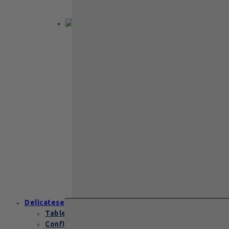
elegantă pe două…
Back to School
Cadou aniversare
Cadou de nunta
Cadou Invitatie
Cadou Multumesc
Cadou pentru
primele momente
Cutii Heritage
End of school
Zanzibar Gold
129
lei
Zanzibar Gold Leonidas – cadoul
elegant cu praline belgiene de
excepție Zanzibar Gold Leonidas
conține…
Delicatese
Tablete și batoane
Confiserie