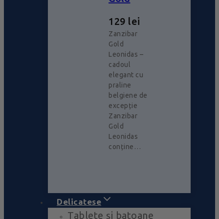
129
lei
Zanzibar
Gold
Leonidas –
cadoul
elegant cu
praline
belgiene de
excepție
Zanzibar
Gold
Leonidas
conține…
Delicatese
Tablete și batoane