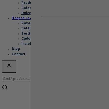
Produse copii
Cafea de specialitate
Dulceata si specialitati
Despre Leonidas
Povestea Leonidas
Cataloage produse
Sortimente praline
Cadouri corporate
Întrebări Frecvente
Blog
Contact
Caută
Caută
după: