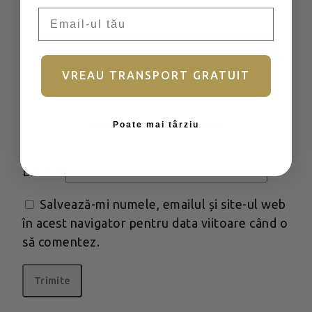
Email
Ține-mă minte
Autentificare
VREAU TRANSPORT GRATUIT
Ai uitat parola?
Poate mai târziu
Nu aveți încă un cont?
Înscrieți
Nume
*
Email
*
Salvează-mi numele, emailul și site-ul web
în acest navigator pentru data viitoare când o
să comentez.