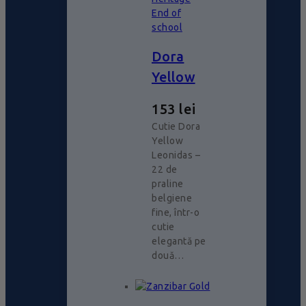
End of
school
Dora
Yellow
153
lei
Cutie Dora
Yellow
Leonidas –
22 de
praline
belgiene
fine, într-o
cutie
elegantă pe
două…