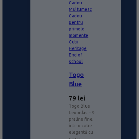
Cadou
Multumesc
Cadou
pentru
primele
momente
Cutii
Heritage
End of
school
Togo
Blue
79
lei
Togo Blue
Leonidas – 9
praline fine,
într-o cutie
elegantă cu
capac