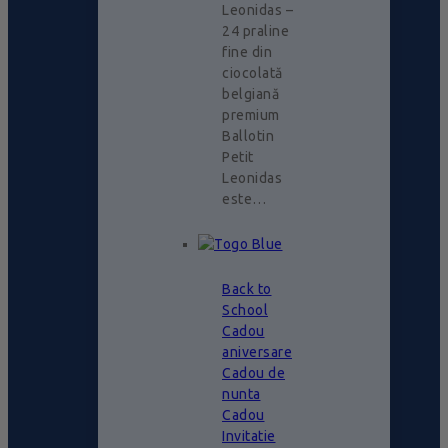
Leonidas –
24 praline
fine din
ciocolată
belgiană
premium
Ballotin
Petit
Leonidas
este…
Back to
School
Cadou
aniversare
Cadou de
nunta
Cadou
Invitatie