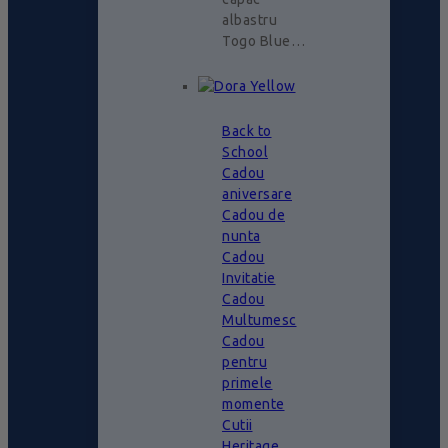
albastru
Togo Blue…
Back to
School
Cadou
aniversare
Cadou de
nunta
Cadou
Invitatie
Cadou
Multumesc
Cadou
pentru
primele
momente
Cutii
Heritage