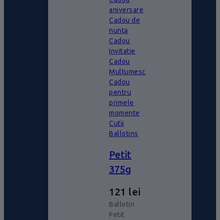
aniversare
Cadou de
nunta
Cadou
Invitatie
Cadou
Multumesc
Cadou
pentru
primele
momente
Cutii
Ballotins
Petit
375g
121
lei
Ballotin
Petit