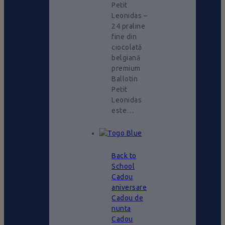
Petit
Leonidas –
24 praline
fine din
ciocolată
belgiană
premium
Ballotin
Petit
Leonidas
este…
Back to
School
Cadou
aniversare
Cadou de
nunta
Cadou