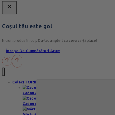
Coșul tău este gol
Niciun produs în coș. Du-te, umple-l cu ceva ce-ți place!
Începe De Cumpărături Acum
Colecții Cutii
Cadou aniversare
Cadou romantic
Mărturii nuntă & botez