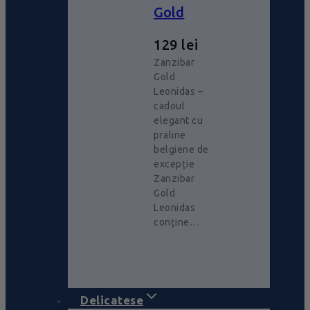
Gold
129
lei
Zanzibar
Gold
Leonidas –
cadoul
elegant cu
praline
belgiene de
excepție
Zanzibar
Gold
Leonidas
conține…
Delicatese