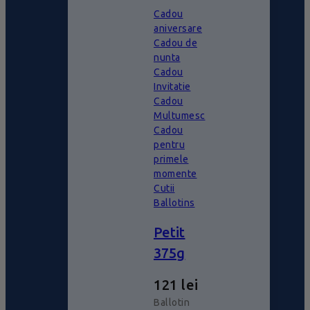
Cadou
aniversare
Cadou de
nunta
Cadou
Invitatie
Cadou
Multumesc
Cadou
pentru
primele
momente
Cutii
Ballotins
Petit
375g
121
lei
Ballotin