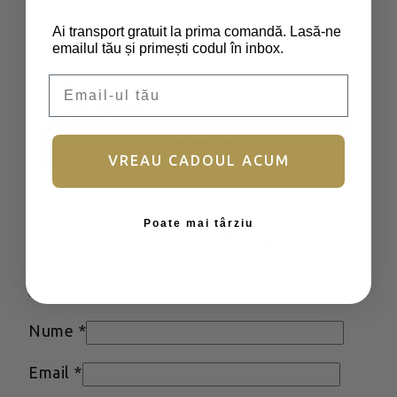
Adresa ta de email nu va fi publicată.
Ai transport gratuit la prima comandă. Lasă-ne
Parolă
*
Obligatoriu
emailul tău și primești codul în inbox.
Câmpurile obligatorii sunt marcate cu
*
Email
Evaluarea ta
*
Ține-mă minte
Recenzia ta
*
Autentificare
VREAU CADOUL ACUM
Ai uitat parola?
Poate mai târziu
Nu aveți încă un cont?
Înscrieți
Nume
*
Email
*