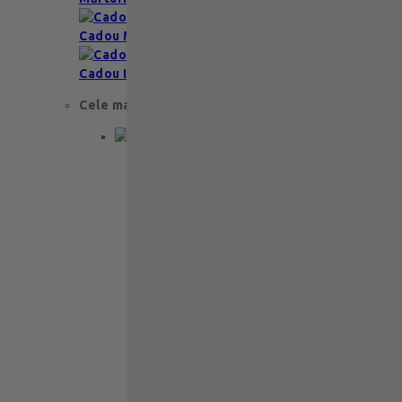
Cadou Multumesc
Cadou Invitatie
Cele mai apreciate
Cadou aniversare
Cadou de nunta
Cadou Invitatie
Cadou Multumesc
Cadou pentru primele momente
Cutii Ballotins
Petit 375g
121
lei
Ballotin Petit Leonidas – 24 praline
fine din ciocolată belgiană premium
Ballotin Petit Leonidas este…