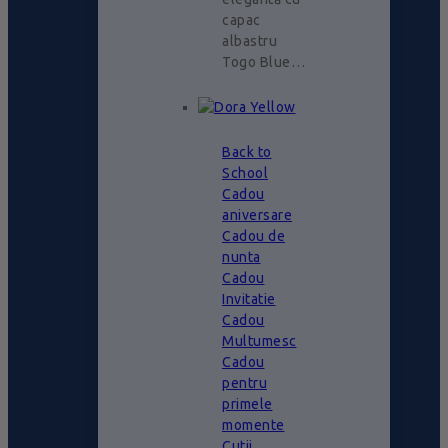
capac
albastru
Togo Blue…
Back to
School
Cadou
aniversare
Cadou de
nunta
Cadou
Invitatie
Cadou
Multumesc
Cadou
pentru
primele
momente
Cutii