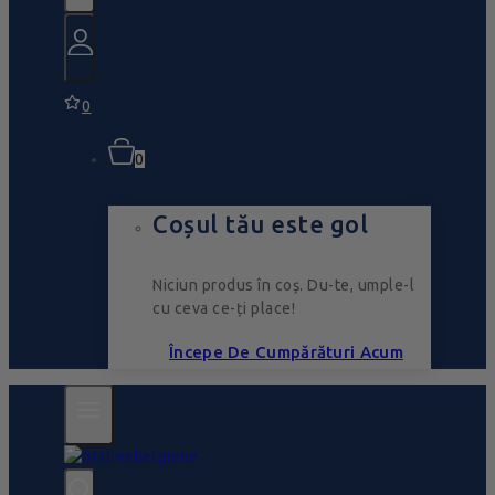
0
0
Coșul tău este gol
Niciun produs în coș. Du-te, umple-l
cu ceva ce-ți place!
Începe De Cumpărături Acum