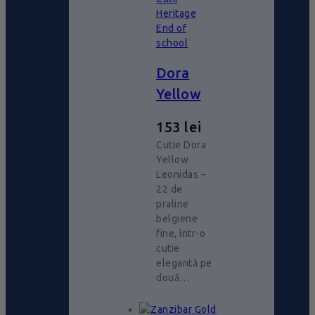
Heritage
End of
school
Dora
Yellow
153
lei
Cutie Dora
Yellow
Leonidas –
22 de
praline
belgiene
fine, într-o
cutie
elegantă pe
două…