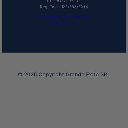
CUI: RO32892935
Reg. Com.: J22/386/2014
office@pralinebelgiene.ro
0744.58.74.51
© 2026
Copyright Grande Exito SRL