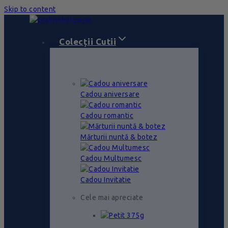
Skip to content
Colecții Cutii
Cadou aniversare
Cadou romantic
Mărturii nuntă & botez
Cadou Multumesc
Cadou Invitatie
Cele mai apreciate