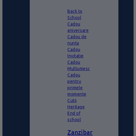
Back to
School
Cadou
aniversare
Cadou de
nunta
Cadou
Invitatie
Cadou
Multumesc
Cadou
pentru
primele
momente
Cutii
Heritage
End of
school
Zanzibar