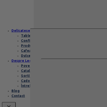
Zanzibar Gold Leonidas – cadoul
elegant cu praline belgiene de
excepție Zanzibar Gold Leonidas
conține…
Delicatese
Tablete și batoane
Confiserie
Produse copii
Cafea de specialitate
Dulceata si specialitati
Despre Leonidas
Povestea Leonidas
Cataloage produse
Sortimente praline
Cadouri corporate
Întrebări Frecvente
Blog
Contact