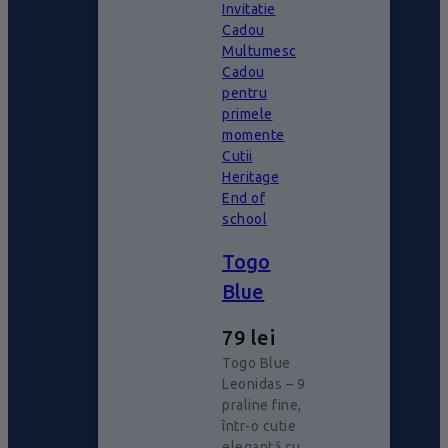
Invitatie
Cadou
Multumesc
Cadou
pentru
primele
momente
Cutii
Heritage
End of
school
Togo
Blue
79
lei
Togo Blue
Leonidas – 9
praline fine,
într-o cutie
elegantă cu