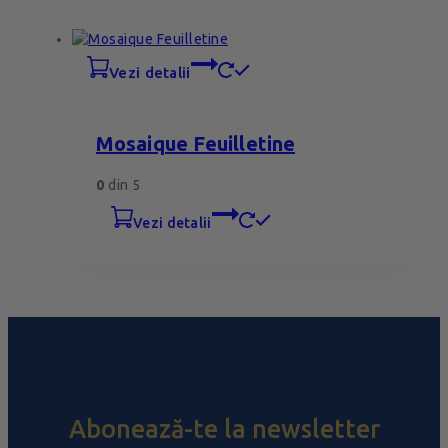
vezi detalii
Mosaique Feuilletine
0
din 5
vezi detalii
Abonează-te la newsletter