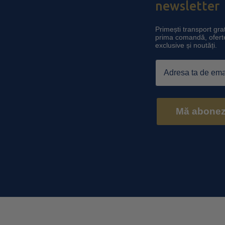
newsletter
Primești transport grat
prima comandă, ofert
exclusive și noutăți.
Email
Mă abone