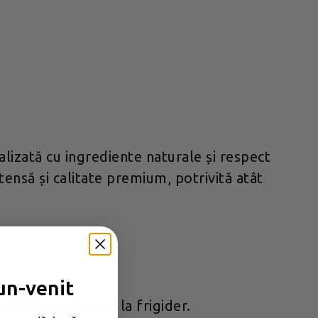
lizată cu ingrediente naturale și respect
tensă și calitate premium, potrivită atât
un-venit
hidere, păstrați la frigider.