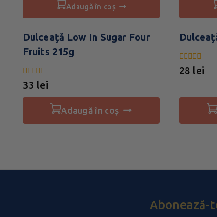
adaugă în coș
Dulceață Low In Sugar Four
Dulceaț
Fruits 215g
0
28
lei
din
0
5
33
lei
din
5
adaugă în coș
Abonează-te