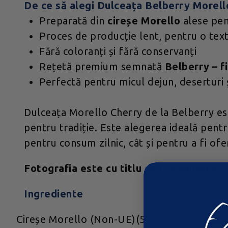
De ce să alegi Dulceața Belberry Morell
Preparată din
cireșe Morello
alese pen
Proces de producție lent, pentru o tex
Fără coloranți și fără conservanți
Rețetă premium semnată
Belberry – f
Perfectă pentru micul dejun, deserturi ș
Dulceața Morello Cherry de la Belberry este
pentru tradiție. Este alegerea ideală pentr
pentru consum zilnic, cât și pentru a fi ofe
Fotografia este cu titlu de prezentare.
Ingrediente
Cireșe Morello (Non-UE)(54%), zahăr, agent d