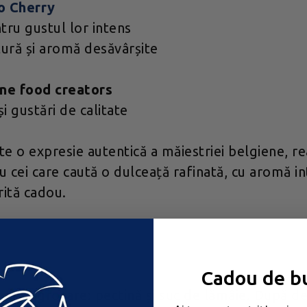
o Cherry
tru gustul lor intens
tură și aromă desăvârșite
ine food creators
i gustări de calitate
 o expresie autentică a măiestriei belgiene, rea
u cei care caută o dulceață rafinată, cu aromă in
rită cadou.
Cadou de b
e îngroșare: pectină și suc de lămâie. După desc