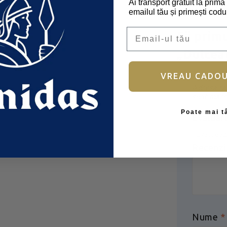
Ai transport gratuit la pri
emailul tău și primești codu
Email
Fii prim
„Dulcea
VREAU CADO
Adresa ta 
sunt marc
Poate mai t
Evaluar
Recenzi
Nume
*