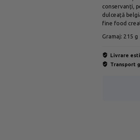
conservanți, p
dulceață belgi
fine food crea
Gramaj: 215 g
Livrare est
Transport g