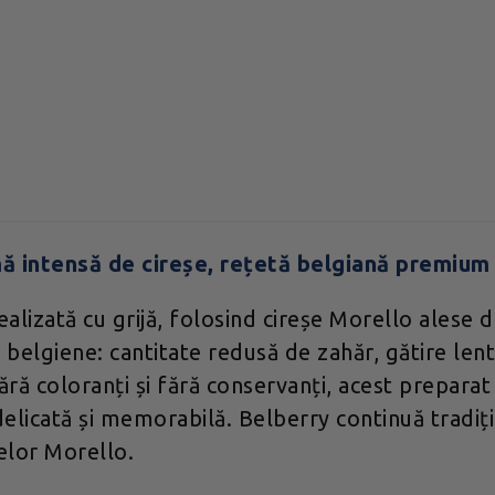
ă intensă de cireșe, rețetă belgiană premium
lizată cu grijă, folosind cireșe Morello alese d
r belgiene: cantitate redusă de zahăr, gătire len
ără coloranți și fără conservanți, acest preparat
licată și memorabilă. Belberry continuă tradiția
șelor Morello.