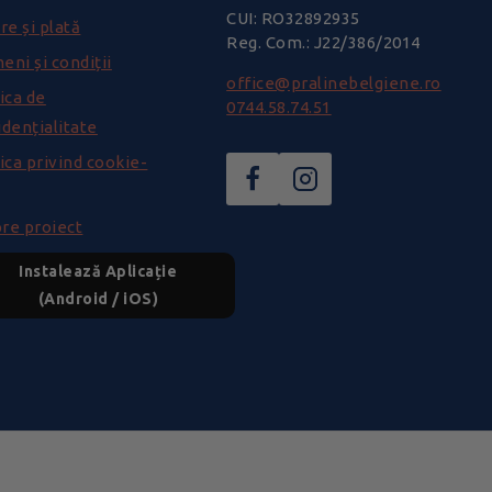
CUI: RO32892935
re și plată
Reg. Com.: J22/386/2014
eni și condiții
office@pralinebelgiene.ro
ica de
0744.58.74.51
idențialitate
ica privind cookie-
re proiect
Instalează Aplicație
(Android / iOS)