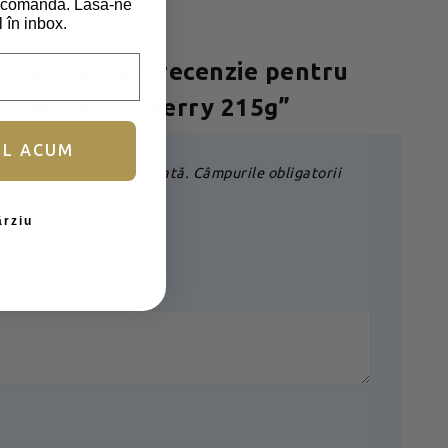
ma comandă. Lasă-ne
l în inbox.
ul care scrii o recenzie pentru
ta Morello Cherry 215g”
UL ACUM
de email nu va fi publicată.
Câmpurile obligatorii
ate cu
*
ârziu
ea ta
*
a ta
*