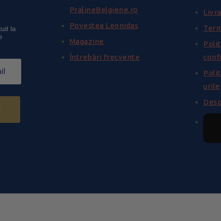
PralineBelgiene.ro
Livra
Povestea Leonidas
Term
uit la
e
Magazine
Polit
Întrebări frecvente
conf
Polit
urile
Desp
z