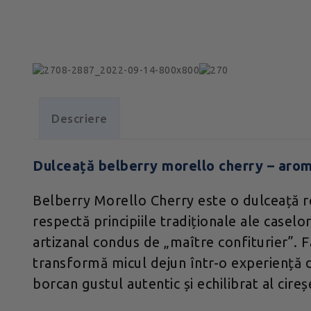
Descriere
Dulceață belberry morello cherry – arom
Belberry Morello Cherry este o dulceață rea
respectă principiile tradiționale ale caselo
artizanal condus de „maître confiturier”. F
transformă micul dejun într-o experiență de
borcan gustul autentic și echilibrat al cire