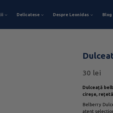
ii
Delicatese
Despre Leonidas
Blog
Dulcea
30
lei
Dulceață belb
cireșe, rețet
Belberry Dulce
atent selecțion