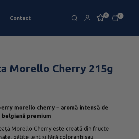
0
0
Contact
ta Morello Cherry 215g
erry morello cherry – aromă intensă de
ă belgiană premium
ață Morello Cherry este creată din fructe
ate, gătite lent și fără coloranți sau