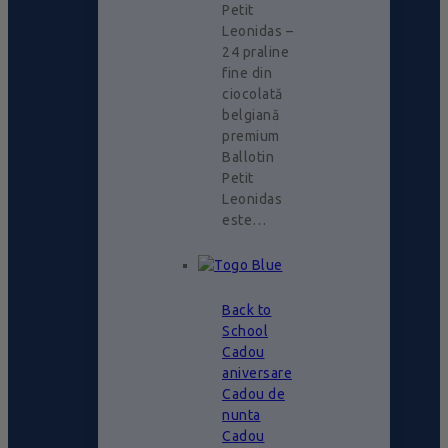
Petit
Leonidas –
24 praline
fine din
ciocolată
belgiană
premium
Ballotin
Petit
Leonidas
este…
Back to
School
Cadou
aniversare
Cadou de
nunta
Cadou