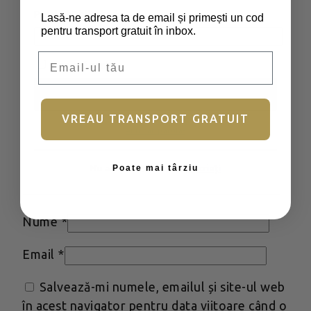
Câmpurile obligatorii sunt marcate cu
*
Parolă
*
Obligatoriu
Lasă-ne adresa ta de email și primești un cod
pentru transport gratuit în inbox.
Evaluarea ta
*
Email
Recenzia ta
*
Ține-mă minte
Autentificare
VREAU TRANSPORT GRATUIT
Ai uitat parola?
Poate mai târziu
Nu aveți încă un cont?
Înscrieți
Nume
*
Email
*
Salvează-mi numele, emailul și site-ul web
în acest navigator pentru data viitoare când o