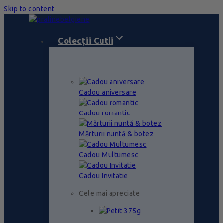
Skip to content
Colecții Cutii
Cadou aniversare
Cadou romantic
Mărturii nuntă & botez
Cadou Multumesc
Cadou Invitatie
Cele mai apreciate