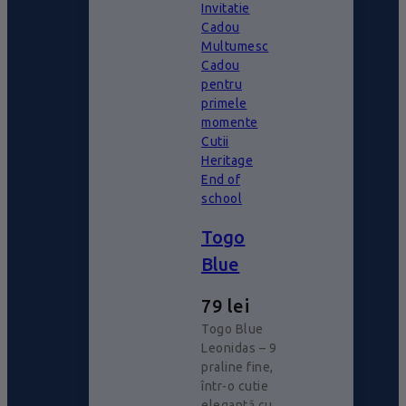
Invitatie
Cadou
Multumesc
Cadou
pentru
primele
momente
Cutii
Heritage
End of
school
Togo
Blue
79
lei
Togo Blue
Leonidas – 9
praline fine,
într-o cutie
elegantă cu