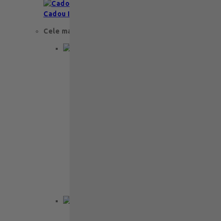
Cadou Invitatie
Cele mai apreciate
Cadou aniversare
Cadou de nunta
Cadou Invitatie
Cadou Multumesc
Cadou pentru primele momente
Cutii Ballotins
Petit 375g
121
lei
Ballotin Petit Leonidas – 24 praline
fine din ciocolată belgiană premium
Ballotin Petit Leonidas este…