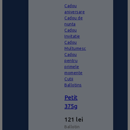
Cadou
aniversare
Cadou de
nunta
Cadou
Invitatie
Cadou
Multumesc
Cadou
pentru
primele
momente
Cutii
Ballotins
Petit
375g
121
lei
Ballotin