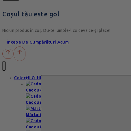
Coșul tău este gol
Niciun produs în coș. Du-te, umple-l cu ceva ce-ți place!
Începe De Cumpărături Acum
Colecții Cutii
Cadou aniversare
Cadou romantic
Mărturii nuntă & botez
Cadou Multumesc