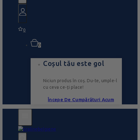
0
0
Coșul tău este gol
Niciun produs în coș. Du-te, umple-l
cu ceva ce-ți place!
Începe De Cumpărături Acum