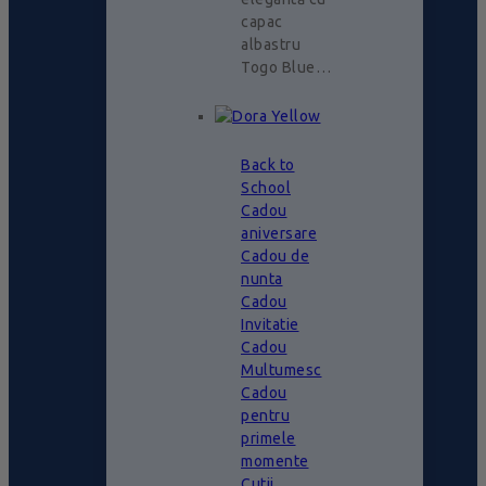
capac
albastru
Togo Blue…
Back to
School
Cadou
aniversare
Cadou de
nunta
Cadou
Invitatie
Cadou
Multumesc
Cadou
pentru
primele
momente
Cutii