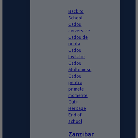
Back to
School
Cadou
aniversare
Cadou de
nunta
Cadou
Invitatie
Cadou
Multumesc
Cadou
pentru
primele
momente
Cutii
Heritage
End of
school
Zanzibar