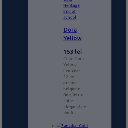
Heritage
End of
school
Dora
Yellow
153
lei
Cutie Dora
Yellow
Leonidas –
22 de
praline
belgiene
fine, într-o
cutie
elegantă pe
două…