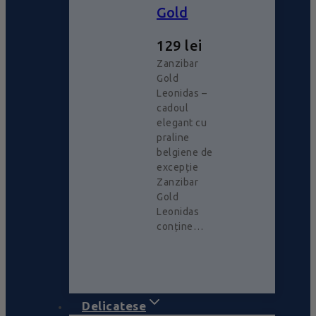
Gold
129
lei
Zanzibar
Gold
Leonidas –
cadoul
elegant cu
praline
belgiene de
excepție
Zanzibar
Gold
Leonidas
conține…
Delicatese