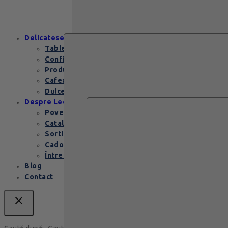
excepție Zanzibar Gold Leonidas
conține…
Delicatese
Tablete și batoane
Confiserie
Produse copii
Cafea de specialitate
Dulceata si specialitati
Despre Leonidas
Povestea Leonidas
Cataloage produse
Sortimente praline
Cadouri corporate
Întrebări Frecvente
Blog
Contact