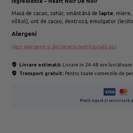
Ingrediente – Heart Noir De Noir
Masă de cacao, zahăr, smântână de
lapte
, miere,
xilitol), unt de cacao, dextroză, emulgator (lecit
Alergeni
Vezi alergenii și declarația nutrițională aici
Livrare estimată:
Livrare în 24-48 ore lucrătoare
Transport gratuit:
Pentru toate comenzile de pes
Plată sigură și securizată