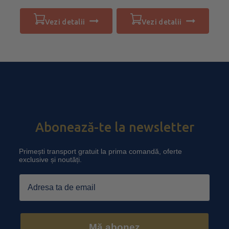
0
0
din
din
5
5
vezi detalii
vezi detalii
Abonează-te la newsletter
Primești transport gratuit la prima comandă, oferte
exclusive și noutăți.
Email
Mă abonez