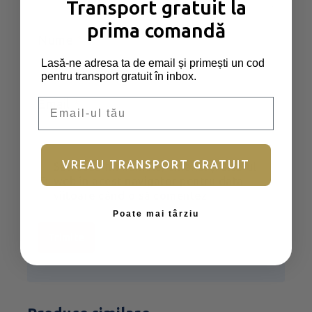
Transport gratuit la
prima comandă
Nume
*
Lasă-ne adresa ta de email și primești un cod
pentru transport gratuit în inbox.
Email
Email
*
VREAU TRANSPORT GRATUIT
Salvează-mi numele, emailul și site-ul
web în acest navigator pentru data
viitoare când o să comentez.
Poate mai târziu