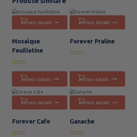
Produse similare
vezi detalii
vezi detalii
Mosaique
Forever Praline
Feuilletine
0
din
0
5
din
5
vezi detalii
vezi detalii
vezi detalii
vezi detalii
Forever Cafe
Ganache