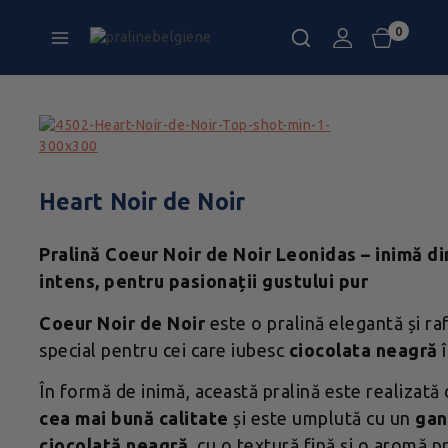
0
Heart Noir de Noir
Pralină Coeur Noir de Noir Leonidas – inimă d
intens, pentru pasionații gustului pur
Coeur Noir de Noir
este o pralină elegantă și ra
special pentru cei care iubesc
ciocolata neagră
î
În formă de inimă, această pralină este realizată
cea mai bună calitate
și este umplută cu un
gan
ciocolată neagră
, cu o textură fină și o aromă 