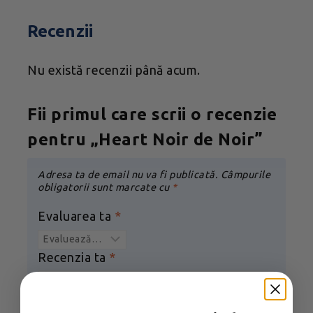
Recenzii
Nu există recenzii până acum.
Fii primul care scrii o recenzie
pentru „Heart Noir de Noir”
Adresa ta de email nu va fi publicată.
Câmpurile
obligatorii sunt marcate cu
*
Evaluarea ta
*
Recenzia ta
*