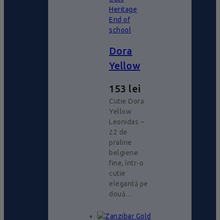
Heritage
End of
school
Dora
Yellow
153
lei
Cutie Dora
Yellow
Leonidas –
22 de
praline
belgiene
fine, într-o
cutie
elegantă pe
două…