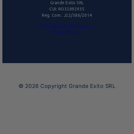
Grande Exito SRL
CUI: RO32892935
Reg. Com.: J22/386/2014
office@pralinebelgiene.ro
0744.58.74.51
© 2026
Copyright Grande Exito SRL