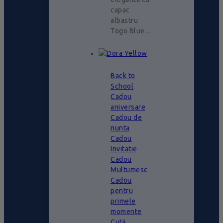
capac
albastru
Togo Blue…
Back to
School
Cadou
aniversare
Cadou de
nunta
Cadou
Invitatie
Cadou
Multumesc
Cadou
pentru
primele
momente
Cutii