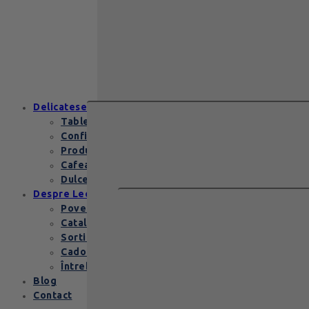
129
lei
Zanzibar Gold Leonidas – cadoul
elegant cu praline belgiene de
excepție Zanzibar Gold Leonidas
conține…
Delicatese
Tablete și batoane
Confiserie
Produse copii
Cafea de specialitate
Dulceata si specialitati
Despre Leonidas
Povestea Leonidas
Cataloage produse
Sortimente praline
Cadouri corporate
Întrebări Frecvente
Blog
Contact