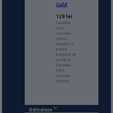
Gold
129
lei
Zanzibar
Gold
Leonidas –
cadoul
elegant cu
praline
belgiene de
excepție
Zanzibar
Gold
Leonidas
conține…
Delicatese