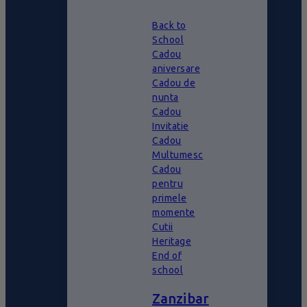
Back to
School
Cadou
aniversare
Cadou de
nunta
Cadou
Invitatie
Cadou
Multumesc
Cadou
pentru
primele
momente
Cutii
Heritage
End of
school
Zanzibar