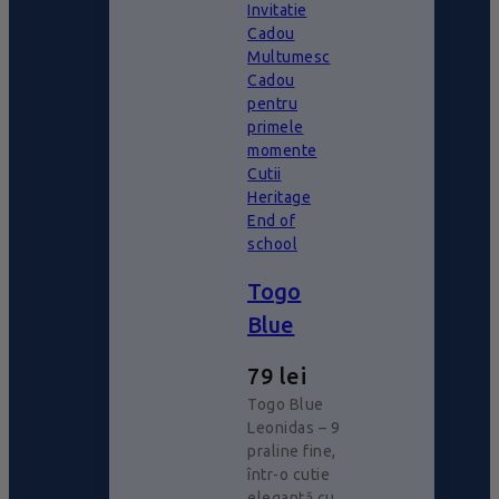
Invitatie
Cadou
Multumesc
Cadou
pentru
primele
momente
Cutii
Heritage
End of
school
Togo
Blue
79
lei
Togo Blue
Leonidas – 9
praline fine,
într-o cutie
elegantă cu