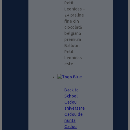
Petit
Leonidas –
24 praline
fine din
ciocolată
belgiană
premium
Ballotin
Petit
Leonidas
este…
Back to
School
Cadou
aniversare
Cadou de
nunta
Cadou