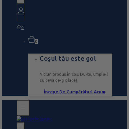
0
0
Coșul tău este gol
Niciun produs în coș. Du-te, umple-l
cu ceva ce-ți place!
Începe De Cumpărături Acum