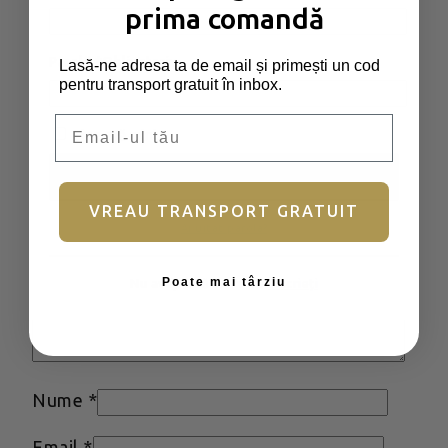
„Christmas Ball Brownie Milk”
prima comandă
Adresa ta de email nu va fi publicată.
Parolă
*
Obligatoriu
Lasă-ne adresa ta de email și primești un cod
Câmpurile obligatorii sunt marcate cu
*
pentru transport gratuit în inbox.
Email
Evaluarea ta
*
Ține-mă minte
Recenzia ta
*
Autentificare
VREAU TRANSPORT GRATUIT
Ai uitat parola?
Poate mai târziu
Nu aveți încă un cont?
Înscrieți
Nume
*
Email
*