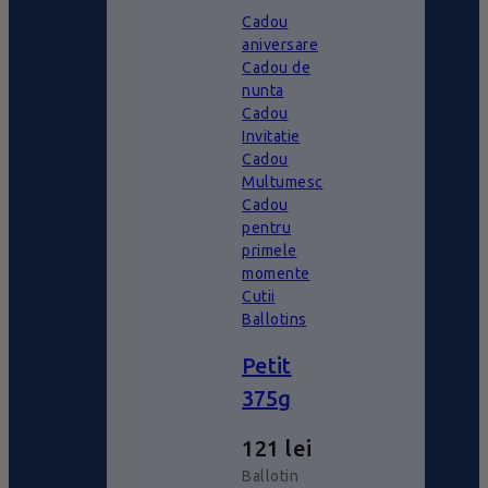
Cadou
aniversare
Cadou de
nunta
Cadou
Invitatie
Cadou
Multumesc
Cadou
pentru
primele
momente
Cutii
Ballotins
Petit
375g
121
lei
Ballotin