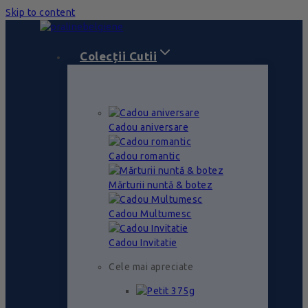
Skip to content
Colecții Cutii
Cadou aniversare
Cadou romantic
Mărturii nuntă & botez
Cadou Multumesc
Cadou Invitatie
Cele mai apreciate