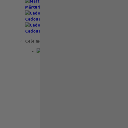
Mărturii nuntă & botez
Cadou Multumesc
Cadou Invitatie
Cele mai apreciate
Cadou aniversare
Cadou de nunta
Cadou Invitatie
Cadou Multumesc
Cadou pentru primele momente
Cutii Ballotins
Petit 375g
121
lei
Ballotin Petit Leonidas – 24 praline
fine din ciocolată belgiană premium
Ballotin Petit Leonidas este…