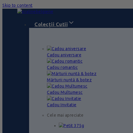
Skip to content
Colecții Cutii
Cadou aniversare
Cadou romantic
Mărturii nuntă & botez
Cadou Multumesc
Cadou Invitatie
Cele mai apreciate