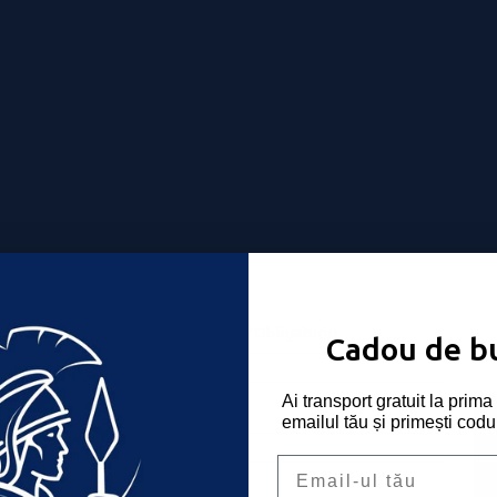
Nume utilizator sau email
*
Obligatoriu
-ți place!
Cadou de b
Ai transport gratuit la pri
Parolă
*
Obligatoriu
emailul tău și primești codu
Email
Ține-mă minte