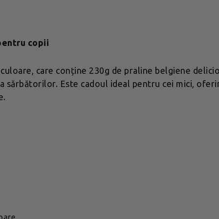
pentru copii
 culoare, care conține 230g de praline belgiene delici
a sărbătorilor. Este cadoul ideal pentru cei mici, ofer
e.
toare