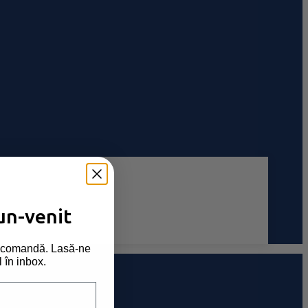
un-venit
ma comandă. Lasă-ne
l în inbox.