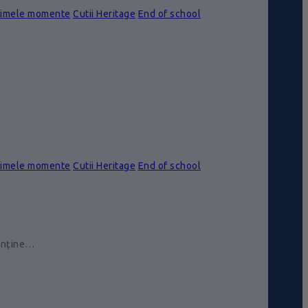
rimele momente
Cutii Heritage
End of school
rimele momente
Cutii Heritage
End of school
conține…