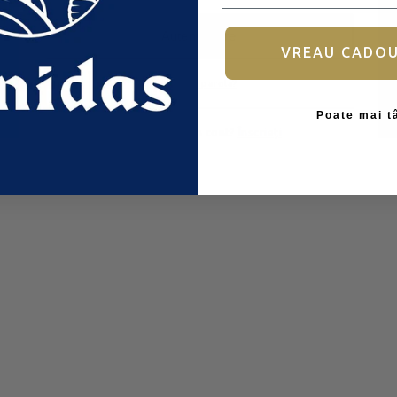
Autentificare
VREAU CADO
Ai uitat parola?
Poate mai t
Nu aveți încă un cont?
Înscrieți