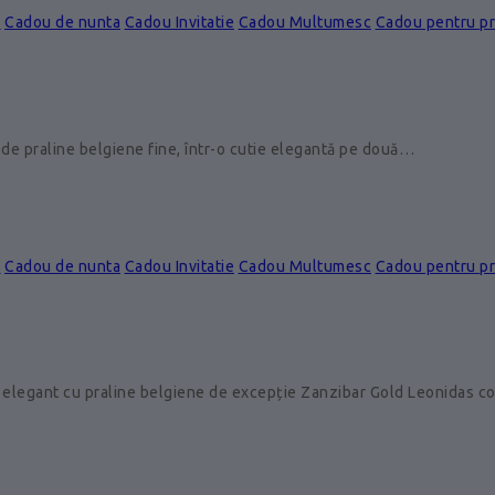
e
Cadou de nunta
Cadou Invitatie
Cadou Multumesc
Cadou pentru p
de praline belgiene fine, într-o cutie elegantă pe două…
e
Cadou de nunta
Cadou Invitatie
Cadou Multumesc
Cadou pentru p
 elegant cu praline belgiene de excepție Zanzibar Gold Leonidas 