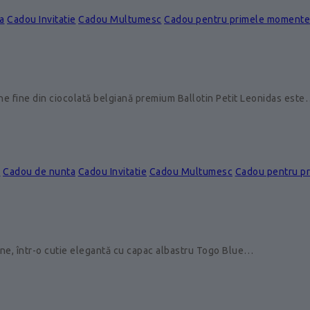
a
Cadou Invitatie
Cadou Multumesc
Cadou pentru primele momente
ine fine din ciocolată belgiană premium Ballotin Petit Leonidas est
e
Cadou de nunta
Cadou Invitatie
Cadou Multumesc
Cadou pentru p
ine, într-o cutie elegantă cu capac albastru Togo Blue…