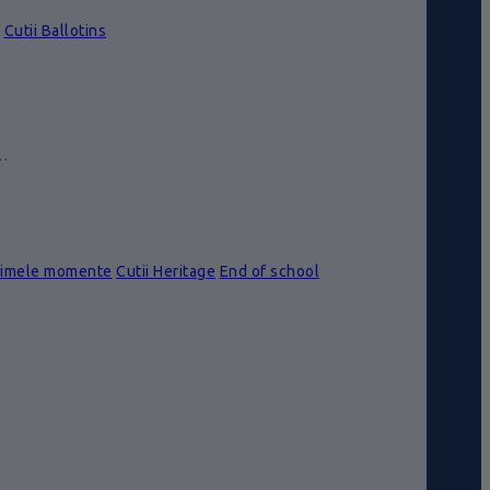
Cutii Ballotins
e…
rimele momente
Cutii Heritage
End of school