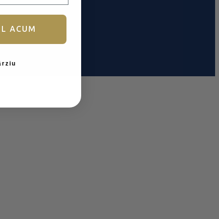
UL ACUM
ârziu