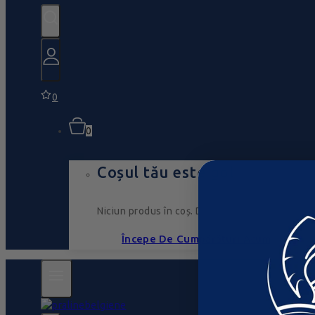
0
0
Coșul tău este gol
Niciun produs în coș. Du-te, umple-l cu ceva ce
Începe De Cumpărături Acum