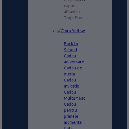
capac
albastru
Togo Blue…
Back to
School
Cadou
aniversare
Cadou de
nunta
Cadou
Invitatie
Cadou
Multumesc
Cadou
pentru
primele
momente
Cutii