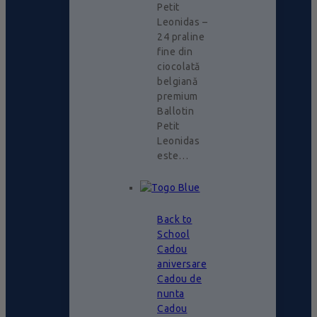
Petit
Leonidas –
24 praline
fine din
ciocolată
belgiană
premium
Ballotin
Petit
Leonidas
este…
Back to
School
Cadou
aniversare
Cadou de
nunta
Cadou