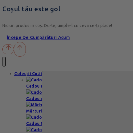
Coșul tău este gol
Niciun produs în coș. Du-te, umple-l cu ceva ce-ți place!
Începe De Cumpărături Acum
Colecții Cutii
Cadou aniversare
Cadou romantic
Mărturii nuntă & botez
Cadou Multumesc