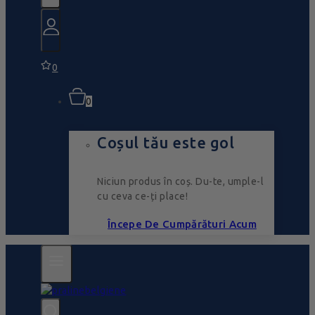
0
0
Coșul tău este gol
Niciun produs în coș. Du-te, umple-l
cu ceva ce-ți place!
Începe De Cumpărături Acum