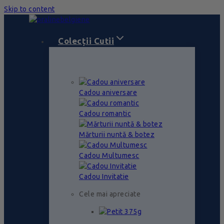
Skip to content
Colecții Cutii
Cadou aniversare
Cadou romantic
Mărturii nuntă & botez
Cadou Multumesc
Cadou Invitatie
Cele mai apreciate