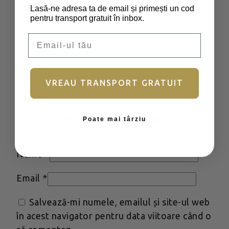
Parolă
*
Obligatoriu
Lasă-ne adresa ta de email și primești un cod
Evaluarea ta
*
pentru transport gratuit în inbox.
Email
Recenzia ta
*
Ține-mă minte
Autentificare
VREAU TRANSPORT GRATUIT
Ai uitat parola?
Poate mai târziu
Nu aveți încă un cont?
Înscrieți
Nume
*
Email
*
Salvează-mi numele, emailul și site-ul web
în acest navigator pentru data viitoare când o