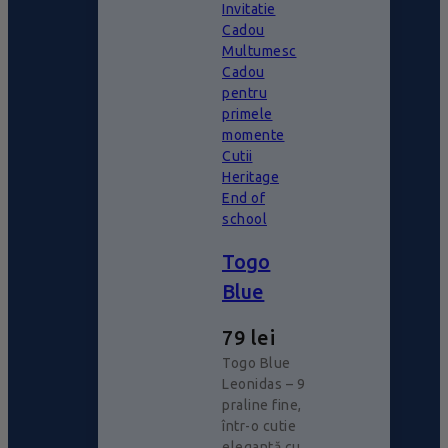
Invitatie
Cadou
Multumesc
Cadou
pentru
primele
momente
Cutii
Heritage
End of
school
Togo
Blue
79
lei
Togo Blue
Leonidas – 9
praline fine,
într-o cutie
elegantă cu