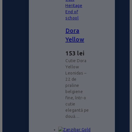
Heritage
End of
school
Dora
Yellow
153
lei
Cutie Dora
Yellow
Leonidas –
22 de
praline
belgiene
fine, într-o
cutie
elegantă pe
două…