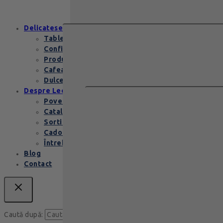
conține…
Delicatese
Tablete și batoane
Confiserie
Produse copii
Cafea de specialitate
Dulceata si specialitati
Despre Leonidas
Povestea Leonidas
Cataloage produse
Sortimente praline
Cadouri corporate
Întrebări Frecvente
Blog
Contact
Caută
Caută după: