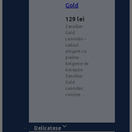
Gold
129
lei
Zanzibar
Gold
Leonidas –
cadoul
elegant cu
praline
belgiene de
excepție
Zanzibar
Gold
Leonidas
conține…
Delicatese