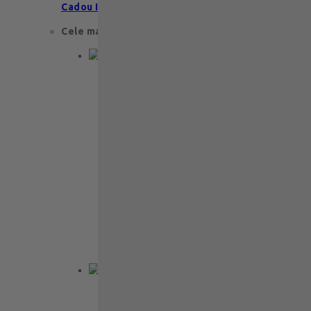
Cadou Invitatie
Cele mai apreciate
Cadou aniversare
Cadou de nunta
Cadou Invitatie
Cadou Multumesc
Cadou pentru primele momente
Cutii Ballotins
Petit 375g
121
lei
Ballotin Petit Leonidas – 24 praline
fine din ciocolată belgiană premium
Ballotin Petit Leonidas este…
Back to School
Cadou aniversare