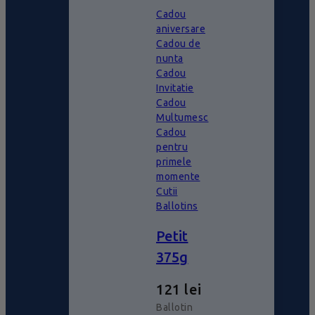
Cadou
aniversare
Cadou de
nunta
Cadou
Invitatie
Cadou
Multumesc
Cadou
pentru
primele
momente
Cutii
Ballotins
Petit
375g
121
lei
Ballotin