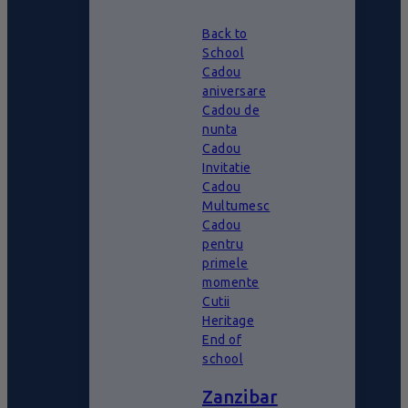
Back to
School
Cadou
aniversare
Cadou de
nunta
Cadou
Invitatie
Cadou
Multumesc
Cadou
pentru
primele
momente
Cutii
Heritage
End of
school
Zanzibar