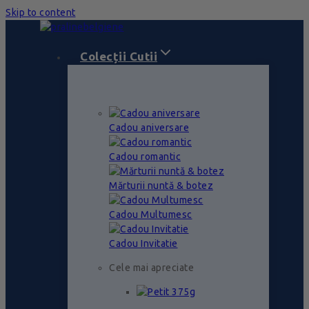
Skip to content
Colecții Cutii
Cadou aniversare
Cadou romantic
Mărturii nuntă & botez
Cadou Multumesc
Cadou Invitatie
Cele mai apreciate