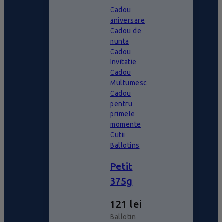
Cadou
aniversare
Cadou de
nunta
Cadou
Invitatie
Cadou
Multumesc
Cadou
pentru
primele
momente
Cutii
Ballotins
Petit
375g
121
lei
Ballotin