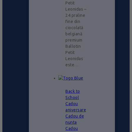
Petit
Leonidas –
24 praline
fine din
ciocolată
belgiană
premium
Ballotin
Petit
Leonidas
este…
Back to
School
Cadou
aniversare
Cadou de
nunta
Cadou