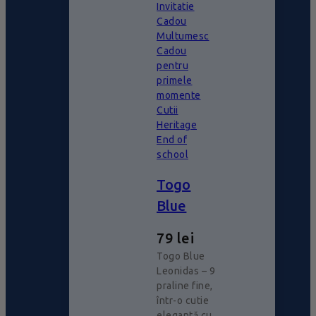
Invitatie
Cadou
Multumesc
Cadou
pentru
primele
momente
Cutii
Heritage
End of
school
Togo
Blue
79
lei
Togo Blue
Leonidas – 9
praline fine,
într-o cutie
elegantă cu