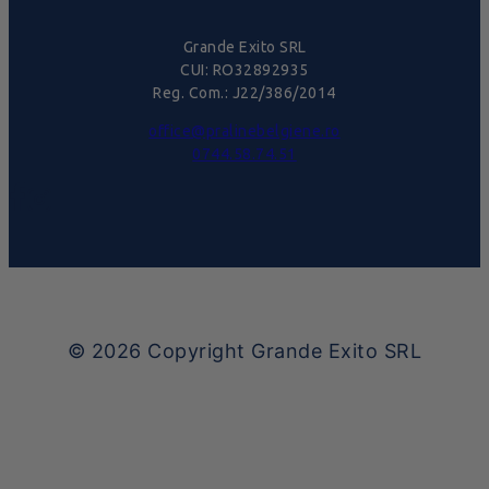
Grande Exito SRL
CUI: RO32892935
Reg. Com.: J22/386/2014
office@pralinebelgiene.ro
0744.58.74.51
© 2026
Copyright Grande Exito SRL