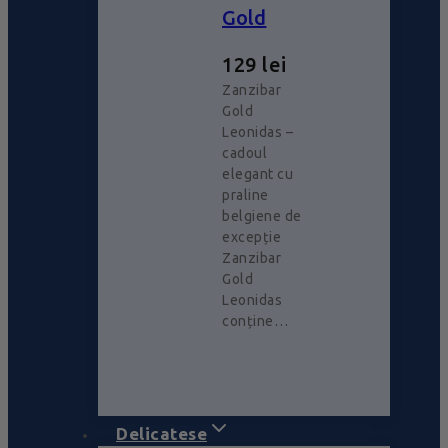
Gold
129
lei
Zanzibar
Gold
Leonidas –
cadoul
elegant cu
praline
belgiene de
excepție
Zanzibar
Gold
Leonidas
conține…
Delicatese