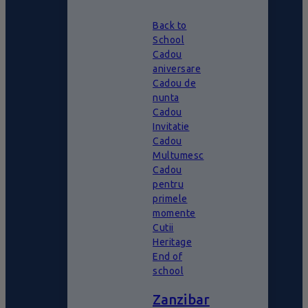
Back to
School
Cadou
aniversare
Cadou de
nunta
Cadou
Invitatie
Cadou
Multumesc
Cadou
pentru
primele
momente
Cutii
Heritage
End of
school
Zanzibar