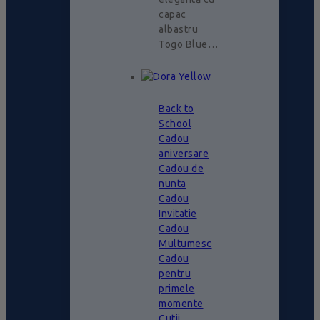
capac
albastru
Togo Blue…
Back to
School
Cadou
aniversare
Cadou de
nunta
Cadou
Invitatie
Cadou
Multumesc
Cadou
pentru
primele
momente
Cutii