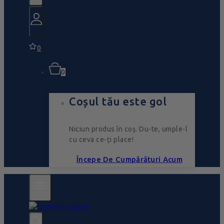
0
0
Coșul tău este gol
Niciun produs în coș. Du-te, umple-l
cu ceva ce-ți place!
Începe De Cumpărături Acum