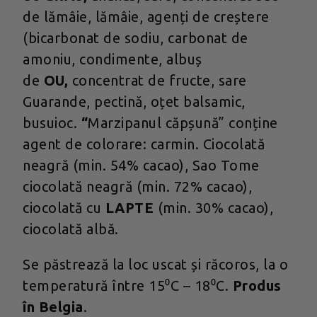
de lămâie, lămâie, agenți de creștere
(bicarbonat de sodiu, carbonat de
amoniu, condimente, albuș
de
OU,
concentrat de fructe, sare
Guarande, pectină, oțet balsamic,
busuioc.
“
Marzipanul căpșună” conține
agent de colorare: carmin. Ciocolată
neagră (min. 54% cacao), Sao Tome
ciocolată neagră (min. 72% cacao),
ciocolată cu
LAPTE
(min. 30% cacao),
ciocolată albă.
Se păstrează la loc uscat și răcoros, la o
temperatură între 15⁰C – 18⁰C.
Produs
în Belgia
.