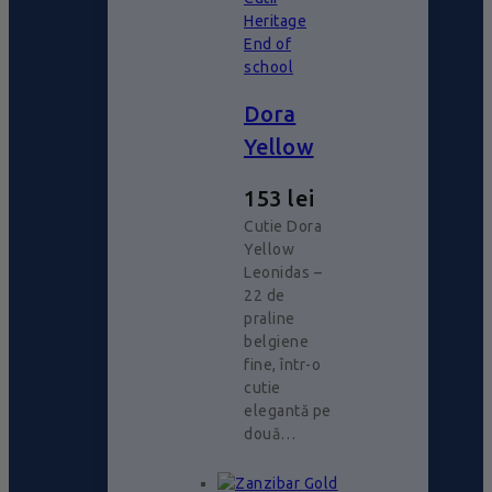
Heritage
End of
school
Dora
Yellow
153
lei
Cutie Dora
Yellow
Leonidas –
22 de
praline
belgiene
fine, într-o
cutie
elegantă pe
două…