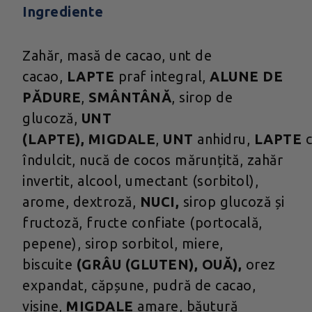
Ingrediente
Zahăr, masă de cacao, unt de
cacao,
LAPTE
praf integral,
ALUNE DE
PĂDURE
,
SMÂNTÂNĂ
, sirop de
glucoză,
UNT
(LAPTE),
MIGDALE
,
UNT
anhidru,
LAPTE
îndulcit, nucă de cocos mărunțită, zahăr
invertit, alcool, umectant (sorbitol),
arome, dextroză,
NUCI,
sirop glucoză și
fructoză, fructe confiate (portocală,
pepene), sirop sorbitol, miere,
biscuite
(GRÂU (GLUTEN), OUĂ),
orez
expandat, căpșune, pudră de cacao,
vișine,
MIGDALE
amare, băutură