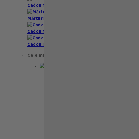
Cadou romantic
Mărturii nuntă & botez
Cadou Multumesc
Cadou Invitatie
Cele mai apreciate
Cadou aniversare
Cadou de nunta
Cadou Invitatie
Cadou Multumesc
Cadou pentru primele momente
Cutii Ballotins
Petit 375g
121
lei
Ballotin Petit Leonidas – 24 praline