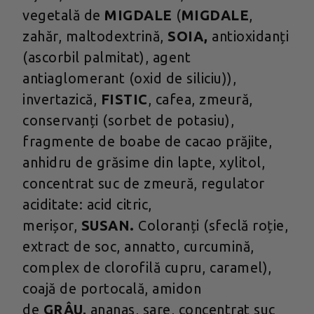
vegetală de
MIGDALE
(
MIGDALE
,
zahăr, maltodextrină,
SOIA,
antioxidanți
(ascorbil palmitat), agent
antiaglomerant (oxid de siliciu)),
invertazică,
FISTIC
, cafea, zmeură,
conservanți (sorbet de potasiu),
fragmente de boabe de cacao prăjite,
anhidru de grăsime din lapte, xylitol,
concentrat suc de zmeură, regulator
aciditate: acid citric,
merișor,
SUSAN.
Coloranți (sfeclă roție,
extract de soc, annatto, curcumină,
complex de clorofilă cupru, caramel),
coajă de portocală, amidon
de
GRÂU,
ananas, sare, concentrat suc