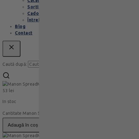
Cataloage produse
Sortimente praline
Cadouri corporate
Întrebări Frecvente
Blog
Contact
Caută
Caută după:
Manon Spread
53
lei
In stoc
Cantitate Manon Spread
adaugă în coș
Manon Spread