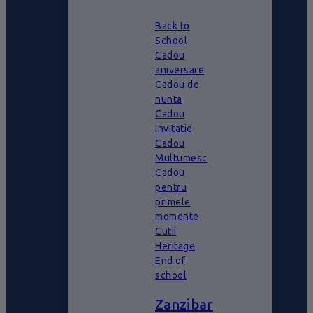
Back to
School
Cadou
aniversare
Cadou de
nunta
Cadou
Invitatie
Cadou
Multumesc
Cadou
pentru
primele
momente
Cutii
Heritage
End of
school
Zanzibar