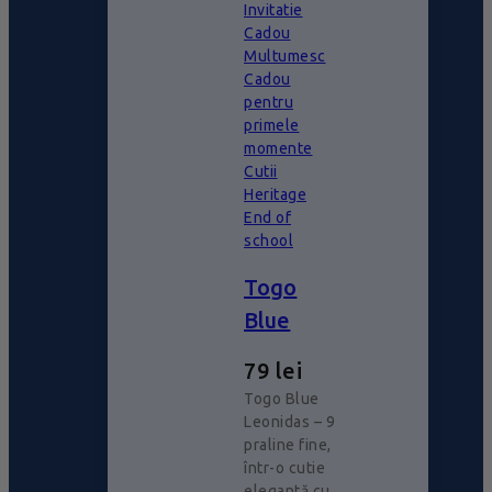
Invitatie
Cadou
Multumesc
Cadou
pentru
primele
momente
Cutii
Heritage
End of
school
Togo
Blue
79
lei
Togo Blue
Leonidas – 9
praline fine,
într-o cutie
elegantă cu