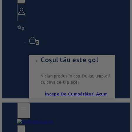
0
0
Coșul tău este gol
Niciun produs în coș. Du-te, umple-l
cu ceva ce-ți place!
Începe De Cumpărături Acum