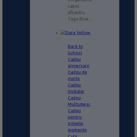
capac
albastru
Togo Blue…
Back to
School
Cadou
aniversare
Cadou de
nunta
Cadou
Invitatie
Cadou
Multumesc
Cadou
pentru
primele
momente
Cutii