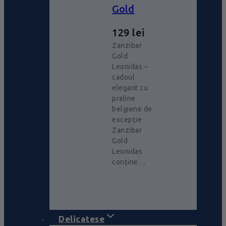
Gold
129
lei
Zanzibar
Gold
Leonidas –
cadoul
elegant cu
praline
belgiene de
excepție
Zanzibar
Gold
Leonidas
conține…
Delicatese