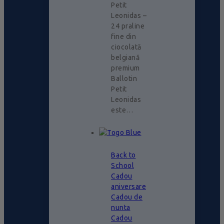
Petit
Leonidas –
24 praline
fine din
ciocolată
belgiană
premium
Ballotin
Petit
Leonidas
este…
Back to
School
Cadou
aniversare
Cadou de
nunta
Cadou