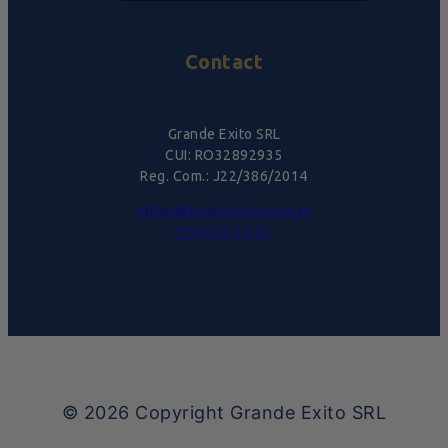
Contact
Grande Exito SRL
CUI: RO32892935
Reg. Com.: J22/386/2014
office@pralinebelgiene.ro
0744.58.74.51
© 2026
Copyright Grande Exito SRL