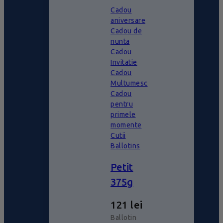
Cadou
aniversare
Cadou de
nunta
Cadou
Invitatie
Cadou
Multumesc
Cadou
pentru
primele
momente
Cutii
Ballotins
Petit
375g
121
lei
Ballotin