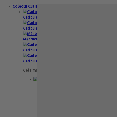
Colecții Cutii
Cadou aniversare
Cadou romantic
Mărturii nuntă & botez
Cadou Multumesc
Cadou Invitatie
Cele mai apreciate
Cadou aniversare
Cadou de nunta
Cadou Invitatie
Cadou Multumesc
Cadou pentru primele momente
Cutii Ballotins