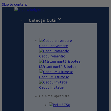
Skip to content
Colecții Cutii
Cadou aniversare
Cadou romantic
Mărturii nuntă & botez
Cadou Multumesc
Cadou Invitatie
Cele mai apreciate