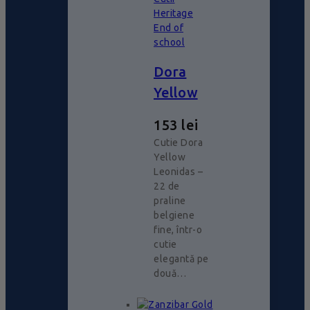
Heritage
End of
school
Dora
Yellow
153
lei
Cutie Dora
Yellow
Leonidas –
22 de
praline
belgiene
fine, într-o
cutie
elegantă pe
două…