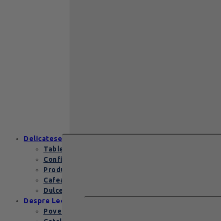
Cadou Multumesc
Cadou pentru
primele momente
Cutii Heritage
End of school
Zanzibar Gold
129
lei
Zanzibar Gold Leonidas – cadoul
elegant cu praline belgiene de
excepție Zanzibar Gold Leonidas
conține…
Delicatese
Tablete și batoane
Confiserie
Produse copii
Cafea de specialitate
Dulceata si specialitati
Despre Leonidas
Povestea Leonidas