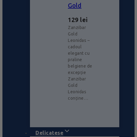
Gold
129
lei
Zanzibar
Gold
Leonidas –
cadoul
elegant cu
praline
belgiene de
excepție
Zanzibar
Gold
Leonidas
conține…
Delicatese