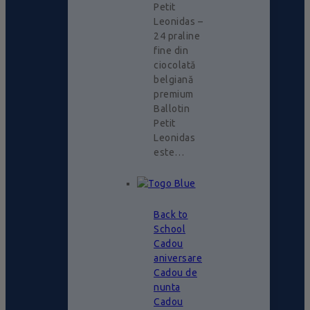
Petit
Leonidas –
24 praline
fine din
ciocolată
belgiană
premium
Ballotin
Petit
Leonidas
este…
Back to
School
Cadou
aniversare
Cadou de
nunta
Cadou