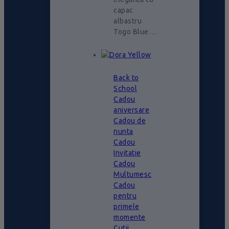
capac
albastru
Togo Blue…
Back to
School
Cadou
aniversare
Cadou de
nunta
Cadou
Invitatie
Cadou
Multumesc
Cadou
pentru
primele
momente
Cutii