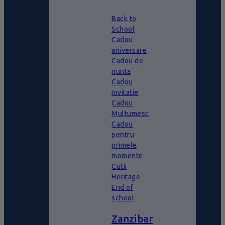
Back to
School
Cadou
aniversare
Cadou de
nunta
Cadou
Invitatie
Cadou
Multumesc
Cadou
pentru
primele
momente
Cutii
Heritage
End of
school
Zanzibar