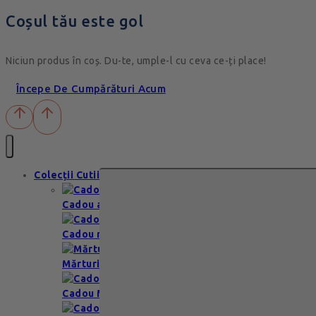
Coșul tău este gol
Niciun produs în coș. Du-te, umple-l cu ceva ce-ți place!
Începe De Cumpărături Acum
Colecții Cutii
Cadou aniversare
Cadou romantic
Mărturii nuntă & botez
Cadou Multumesc