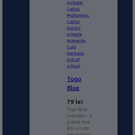
Invitatie
Cadou
Multumesc
Cadou
pentru
primele
momente
Cutii
Heritage
End of
school
Togo
Blue
79
lei
Togo Blue
Leonidas – 9
praline fine,
într-o cutie
elegantă cu