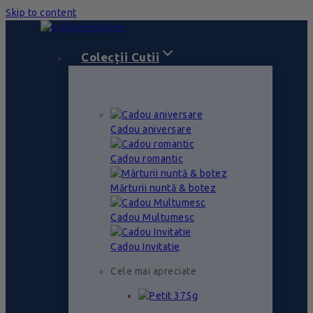
Skip to content
Colecții Cutii
Cadou aniversare
Cadou romantic
Mărturii nuntă & botez
Cadou Multumesc
Cadou Invitatie
Cele mai apreciate