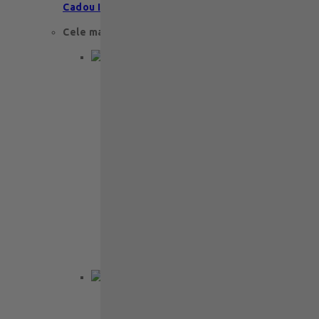
Cadou Invitatie
Cele mai apreciate
Cadou aniversare
Cadou de nunta
Cadou Invitatie
Cadou Multumesc
Cadou pentru primele momente
Cutii Ballotins
Petit 375g
121
lei
Ballotin Petit Leonidas – 24 praline
fine din ciocolată belgiană premium
Ballotin Petit Leonidas este…
Back to School
Cadou aniversare