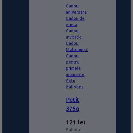
Cadou
aniversare
Cadou de
nunta
Cadou
Invitatie
Cadou
Multumesc
Cadou
pentru
primele
momente
Cutii
Ballotins
Petit
375g
121
lei
Ballotin