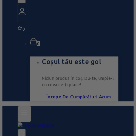
0
0
Coșul tău este gol
Niciun produs în coș. Du-te, umple-l
cu ceva ce-ți place!
Începe De Cumpărături Acum