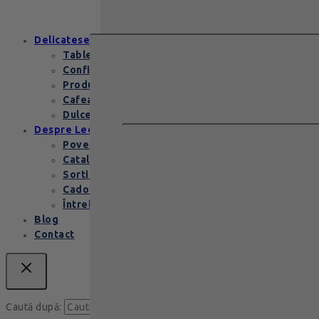
conține…
Delicatese
Tablete și batoane
Confiserie
Produse copii
Cafea de specialitate
Dulceata si specialitati
Despre Leonidas
Povestea Leonidas
Cataloage produse
Sortimente praline
Cadouri corporate
Întrebări Frecvente
Blog
Contact
Caută
Caută după: