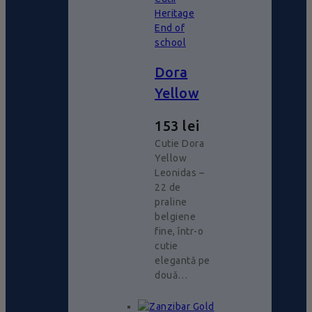
Heritage
End of
school
Dora
Yellow
153
lei
Cutie Dora
Yellow
Leonidas –
22 de
praline
belgiene
fine, într-o
cutie
elegantă pe
două…