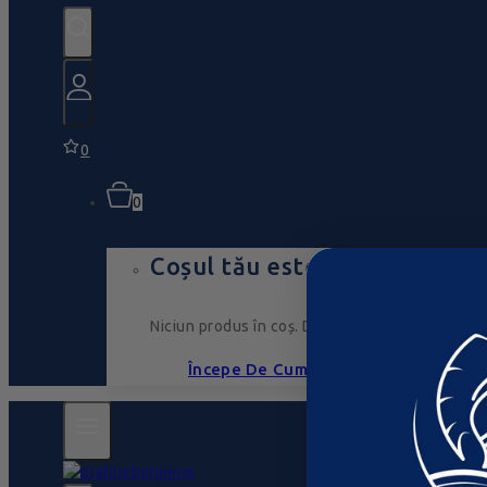
0
0
Coșul tău este gol
Niciun produs în coș. Du-te, umple-l cu ceva ce
Începe De Cumpărături Acum