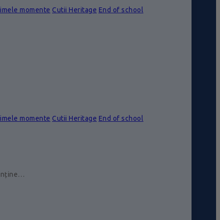
rimele momente
Cutii Heritage
End of school
rimele momente
Cutii Heritage
End of school
conține…