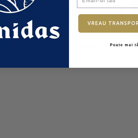
Autentificare
VREAU TRANSPO
Ai uitat parola?
Poate mai t
Nu aveți încă un cont?
Înscrieți