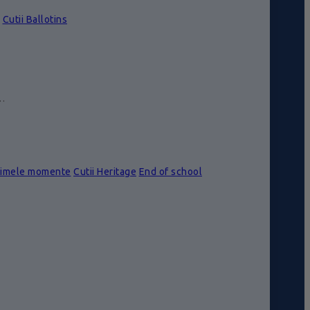
Cutii Ballotins
e…
rimele momente
Cutii Heritage
End of school