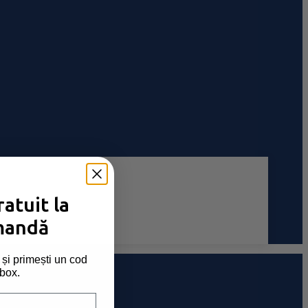
atuit la
mandă
și primești un cod
nbox.