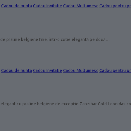
e
Cadou de nunta
Cadou Invitatie
Cadou Multumesc
Cadou pentru p
de praline belgiene fine, într-o cutie elegantă pe două…
e
Cadou de nunta
Cadou Invitatie
Cadou Multumesc
Cadou pentru p
 elegant cu praline belgiene de excepție Zanzibar Gold Leonidas 