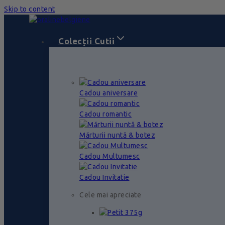
Skip to content
Colecții Cutii
Cadou aniversare
Cadou romantic
Mărturii nuntă & botez
Cadou Multumesc
Cadou Invitatie
Cele mai apreciate