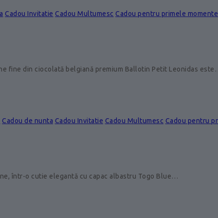
a
Cadou Invitatie
Cadou Multumesc
Cadou pentru primele momente
ine fine din ciocolată belgiană premium Ballotin Petit Leonidas est
e
Cadou de nunta
Cadou Invitatie
Cadou Multumesc
Cadou pentru p
ine, într-o cutie elegantă cu capac albastru Togo Blue…