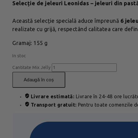
Selecție de jeleuri Leonidas – jeleuri din past
Această selecție specială aduce împreună
6 jele
realizate cu grijă, respectând calitatea care defi
Gramaj: 155 g
In stoc
Cantitate Mix Jelly
adaugă în coș
Livrare estimată:
Livrare în 24-48 ore lucră
Transport gratuit:
Pentru toate comenzile de