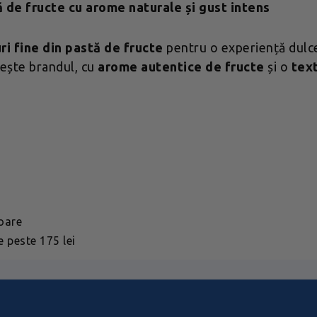
ă de fructe cu arome naturale și gust intens
uri fine din pastă de fructe
pentru o experiență dulce,
nește brandul, cu
arome autentice de fructe
și o
text
toare
 peste 175 lei