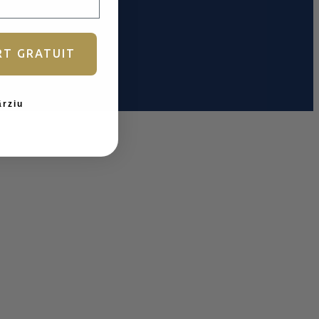
RT GRATUIT
ârziu