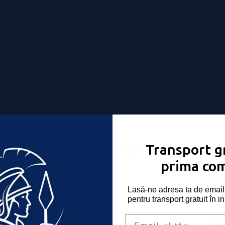
Transport gr
Nume utilizator sau email
*
Obligatoriu
-ți place!
prima co
Parolă
*
Obligatoriu
Lasă-ne adresa ta de email 
pentru transport gratuit în i
Email
Ține-mă minte