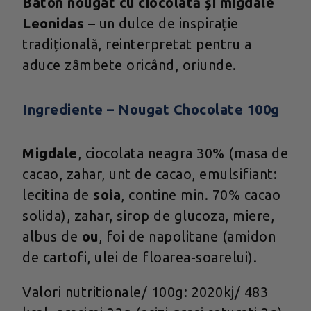
Baton nougat cu ciocolată și migdale
Leonidas
– un dulce de inspirație
tradițională, reinterpretat pentru a
aduce zâmbete oricând, oriunde.
Ingrediente – Nougat Chocolate 100g
Migdale
, ciocolata neagra 30% (masa de
cacao, zahar, unt de cacao, emulsifiant:
lecitina de
soia
, contine min. 70% cacao
solida), zahar, sirop de glucoza, miere,
albus de
ou
, foi de napolitane (amidon
de cartofi, ulei de floarea-soarelui).
Valori nutritionale/ 100g: 2020kj/ 483