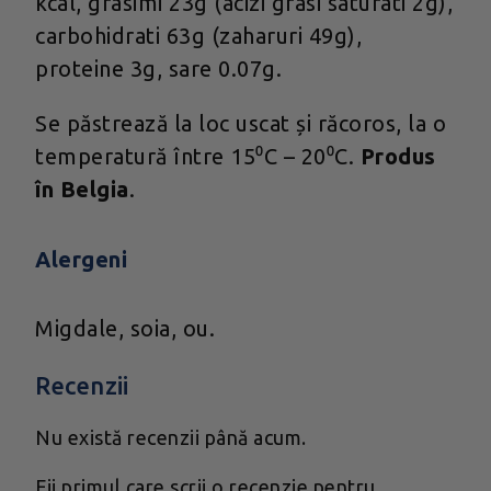
kcal, grasimi 23g (acizi grasi saturati 2g),
carbohidrati 63g (zaharuri 49g),
proteine 3g, sare 0.07g.
Se păstrează la loc uscat și răcoros, la o
temperatură între 15⁰C – 20⁰C.
Produs
în Belgia
.
Alergeni
Migdale, soia, ou.
Recenzii
Nu există recenzii până acum.
Fii primul care scrii o recenzie pentru