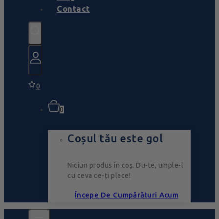
Contact
0
0
Coșul tău este gol
Niciun produs în coș. Du-te, umple-l
cu ceva ce-ți place!
Începe De Cumpărături Acum