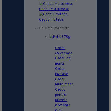
Cadou Multumesc
Cadou Invitatie
Cele mai apreciate
Cadou
aniversare
Cadou de
nunta
Cadou
Invitatie
Cadou
Multumesc
Cadou
pentru
primele
momente
Cutii