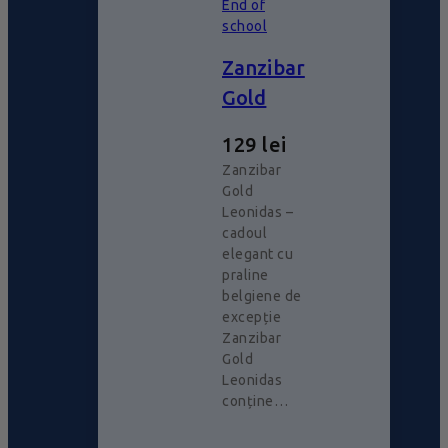
End of
school
Zanzibar
Gold
129
lei
Zanzibar
Gold
Leonidas –
cadoul
elegant cu
praline
belgiene de
excepție
Zanzibar
Gold
Leonidas
conține…