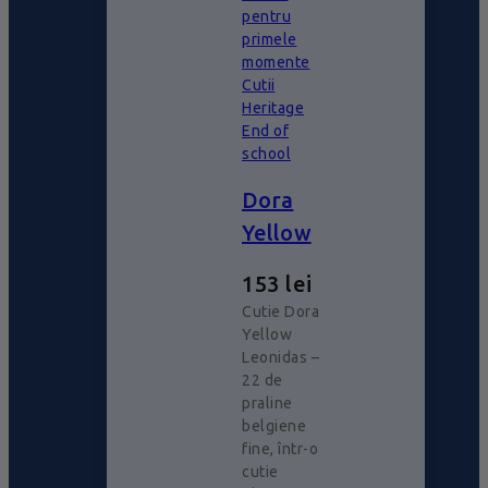
pentru
primele
momente
Cutii
Heritage
End of
school
Dora
Yellow
153
lei
Cutie Dora
Yellow
Leonidas –
22 de
praline
belgiene
fine, într-o
cutie