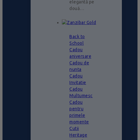
elegantă pe
două…
Back to
School
Cadou
aniversare
Cadou de
nunta
Cadou
Invitatie
Cadou
Multumesc
Cadou
pentru
primele
momente
Cutii
Heritage