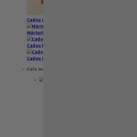
Cadou romantic
Mărturii nuntă & botez
Cadou Multumesc
Cadou Invitatie
Cele mai apreciate
Cadou aniversare
Cadou de nunta
Cadou Invitatie
Cadou Multumesc
Cadou pentru primele momente
Cutii Ballotins
Petit 375g