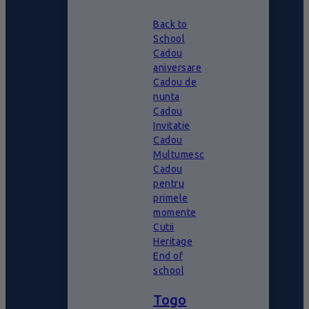
Back to
School
Cadou
aniversare
Cadou de
nunta
Cadou
Invitatie
Cadou
Multumesc
Cadou
pentru
primele
momente
Cutii
Heritage
End of
school
Togo