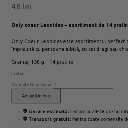
48
lei
Only coeur Leonidas – asortiment de 14 pralin
Only Coeur Leonidas este asortimentul perfect pe
împreună cu persoana iubită, cu cei dragi sau chiar
Gramaj: 130 g – 14 praline
In stoc
Cantitate Only Coeur
adaugă în coș
Livrare estimată:
Livrare în 24-48 ore lucră
Transport gratuit:
Pentru toate comenzile de