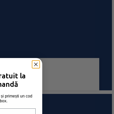
atuit la
mandă
și primești un cod
nbox.