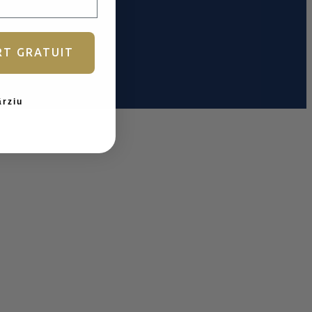
RT GRATUIT
ârziu