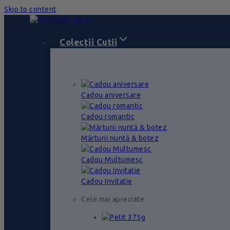
Skip to content
Colecții Cutii
Cadou aniversare
Cadou romantic
Mărturii nuntă & botez
Cadou Multumesc
Cadou Invitatie
Cele mai apreciate