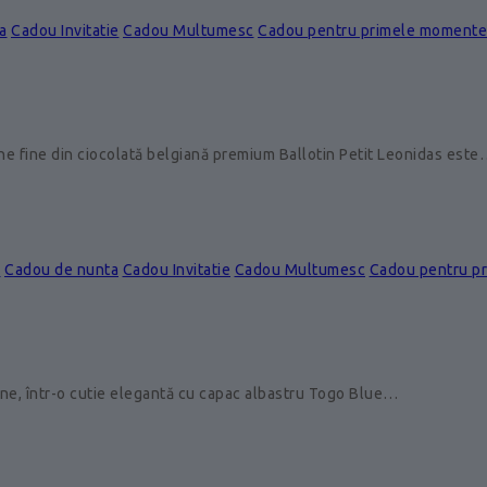
a
Cadou Invitatie
Cadou Multumesc
Cadou pentru primele momente
ine fine din ciocolată belgiană premium Ballotin Petit Leonidas est
e
Cadou de nunta
Cadou Invitatie
Cadou Multumesc
Cadou pentru p
ine, într-o cutie elegantă cu capac albastru Togo Blue…