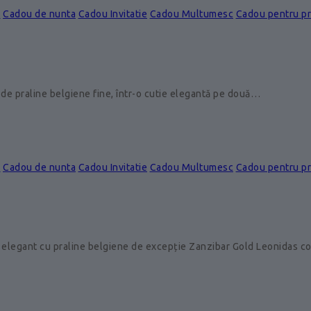
e
Cadou de nunta
Cadou Invitatie
Cadou Multumesc
Cadou pentru p
de praline belgiene fine, într-o cutie elegantă pe două…
e
Cadou de nunta
Cadou Invitatie
Cadou Multumesc
Cadou pentru p
 elegant cu praline belgiene de excepție Zanzibar Gold Leonidas 