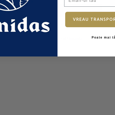
Autentificare
VREAU TRANSPO
Ai uitat parola?
Poate mai t
Nu aveți încă un cont?
Înscrieți