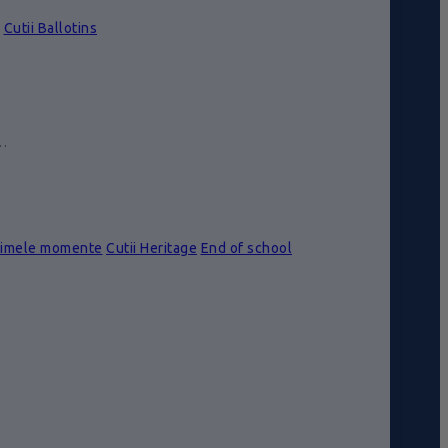
Cutii Ballotins
e…
rimele momente
Cutii Heritage
End of school