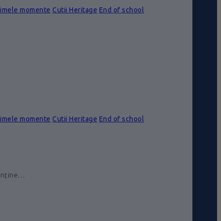
rimele momente
Cutii Heritage
End of school
rimele momente
Cutii Heritage
End of school
conține…