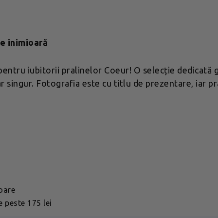
e inimioară
ntru iubitorii pralinelor Coeur! O selecție dedicată g
 singur. Fotografia este cu titlu de prezentare, iar pra
toare
 peste 175 lei