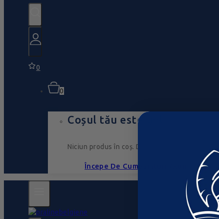
0
0
Coșul tău este gol
Niciun produs în coș. Du-te, umple-l cu ceva ce
Începe De Cumpărături Acum