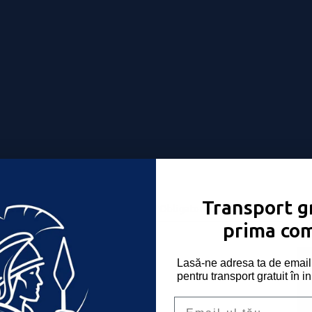
Transport gr
Nume utilizator sau email
*
Obligatoriu
-ți place!
prima co
Parolă
*
Obligatoriu
Lasă-ne adresa ta de email 
pentru transport gratuit în i
Email
Ține-mă minte