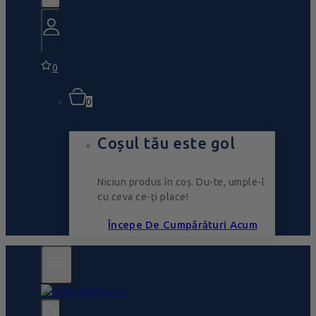
0
0
Coșul tău este gol
Niciun produs în coș. Du-te, umple-l
cu ceva ce-ți place!
Începe De Cumpărături Acum