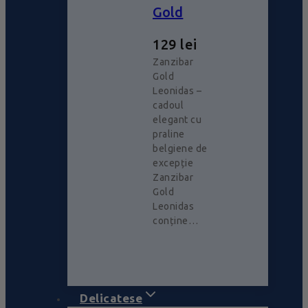
Gold
129
lei
Zanzibar
Gold
Leonidas –
cadoul
elegant cu
praline
belgiene de
excepție
Zanzibar
Gold
Leonidas
conține…
Delicatese