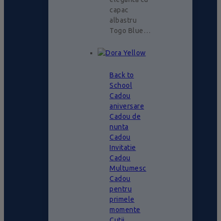
capac
albastru
Togo Blue…
Back to
School
Cadou
aniversare
Cadou de
nunta
Cadou
Invitatie
Cadou
Multumesc
Cadou
pentru
primele
momente
Cutii