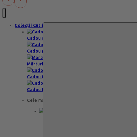
Colecții Cutii
Cadou aniversare
Cadou romantic
Mărturii nuntă & botez
Cadou Multumesc
Cadou Invitatie
Cele mai apreciate
Cadou aniversare
Cadou de nunta
Cadou Invitatie
Cadou Multumesc