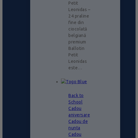
Petit
Leonidas –
24 praline
fine din
ciocolată
belgiană
premium
Ballotin
Petit
Leonidas
este…
Back to
School
Cadou
aniversare
Cadou de
nunta
Cadou