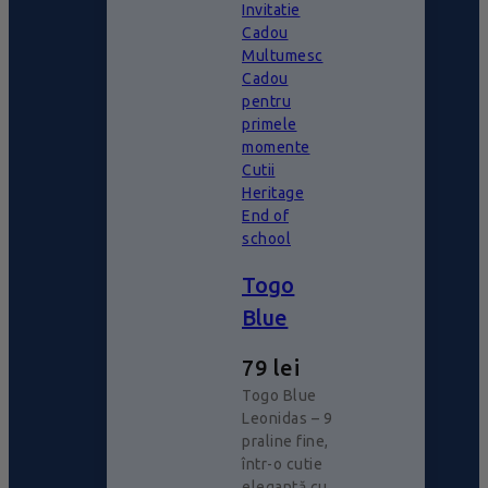
Invitatie
Cadou
Multumesc
Cadou
pentru
primele
momente
Cutii
Heritage
End of
school
Togo
Blue
79
lei
Togo Blue
Leonidas – 9
praline fine,
într-o cutie
elegantă cu