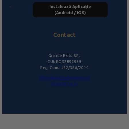
Instalează Aplicație
(Android / iOS)
Contact
Grande Exito SRL
CUI: RO32892935
Reg. Com.: J22/386/2014
office@pralinebelgiene.ro
0744.58.74.51