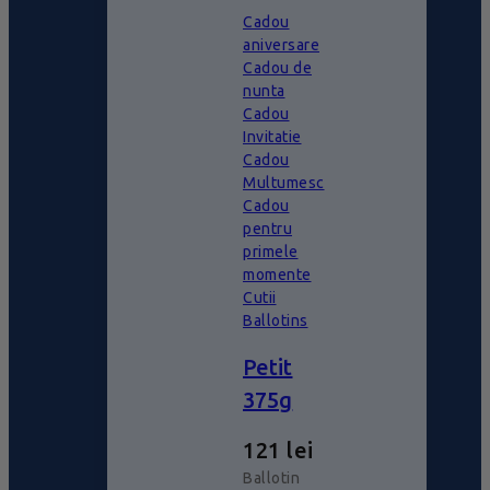
Cadou
aniversare
Cadou de
nunta
Cadou
Invitatie
Cadou
Multumesc
Cadou
pentru
primele
momente
Cutii
Ballotins
Petit
375g
121
lei
Ballotin