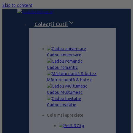
Skip to content
Colecții Cutii
Cadou aniversare
Cadou romantic
Mărturii nuntă & botez
Cadou Multumesc
Cadou Invitatie
Cele mai apreciate