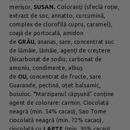
merișor,
SUSAN.
Coloranți (sfeclă roție,
extract de soc, annatto, curcumină,
complex de clorofilă cupru, caramel),
coajă de portocală, amidon
de
GRÂU,
ananas, sare, concentrat suc
de lămâie, lămâie, agenți de creștere
(bicarbonat de sodiu, carbonat de
amoniu, condimente, albuș
de
OU,
concentrat de fructe, sare
Guarande, pectină, oțet balsamic,
busuioc.
“
Marzipanul căpșună” conține
agent de colorare: carmin. Ciocolată
neagră (min. 54% cacao), Sao Tome
ciocolată neagră (min. 72% cacao),
ciocolată cu
LAPTE
(min. 30% cacao),