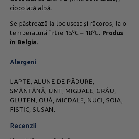
ciocolată albă.
Se păstrează la loc uscat și răcoros, la o
temperatură între 15⁰C – 18⁰C.
Produs
în Belgia
.
Alergeni
LAPTE, ALUNE DE PĂDURE,
SMÂNTÂNĂ, UNT, MIGDALE, GRÂU,
GLUTEN, OUĂ, MIGDALE, NUCI, SOIA,
FISTIC, SUSAN.
Recenzii