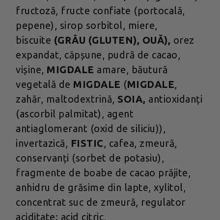
fructoză, fructe confiate (portocală,
pepene), sirop sorbitol, miere,
biscuite
(GRÂU (GLUTEN), OUĂ),
orez
expandat, căpșune, pudră de cacao,
vișine,
MIGDALE
amare, băutură
vegetală de
MIGDALE
(
MIGDALE
,
zahăr, maltodextrină,
SOIA,
antioxidanți
(ascorbil palmitat), agent
antiaglomerant (oxid de siliciu)),
invertazică,
FISTIC
, cafea, zmeură,
conservanți (sorbet de potasiu),
fragmente de boabe de cacao prăjite,
anhidru de grăsime din lapte, xylitol,
concentrat suc de zmeură, regulator
aciditate: acid citric,