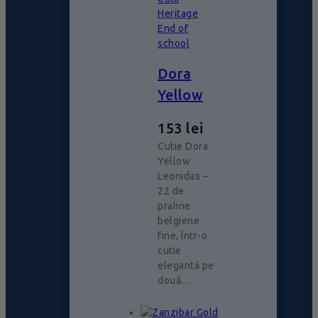
Heritage
End of
school
Dora
Yellow
153
lei
Cutie Dora
Yellow
Leonidas –
22 de
praline
belgiene
fine, într-o
cutie
elegantă pe
două…