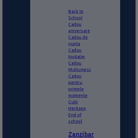
Back to
School
Cadou
aniversare
Cadou de
nunta
Cadou
Invitatie
Cadou
Multumesc
Cadou
pentru
primele
momente
Cutii
Heritage
End of
school
Zanzibar