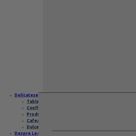
Back to School
Cadou aniversare
Cadou de nunta
Cadou Invitatie
Cadou Multumesc
Cadou pentru
primele momente
Cutii Heritage
End of school
Zanzibar Gold
129
lei
Zanzibar Gold Leonidas – cadoul
elegant cu praline belgiene de
excepție Zanzibar Gold Leonidas
conține…
Delicatese
Tablete și batoane
Confiserie
Produse copii
Cafea de specialitate
Dulceata si specialitati
Despre Leonidas