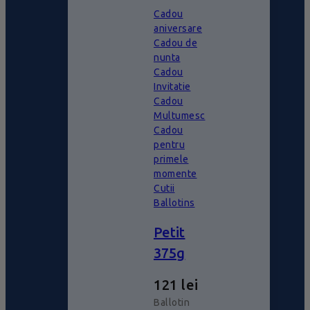
Cadou
aniversare
Cadou de
nunta
Cadou
Invitatie
Cadou
Multumesc
Cadou
pentru
primele
momente
Cutii
Ballotins
Petit
375g
121
lei
Ballotin