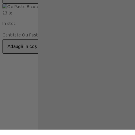
Ou Paste Bicolor 50g
23
lei
In stoc
Cantitate Ou Paste Bicolor 50g
adaugă în coș