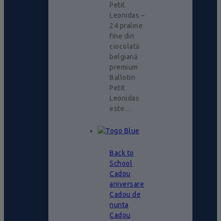
Petit
Leonidas –
24 praline
fine din
ciocolată
belgiană
premium
Ballotin
Petit
Leonidas
este…
Back to
School
Cadou
aniversare
Cadou de
nunta
Cadou