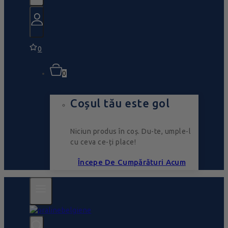
0
0
Coșul tău este gol
Niciun produs în coș. Du-te, umple-l
cu ceva ce-ți place!
Începe De Cumpărături Acum