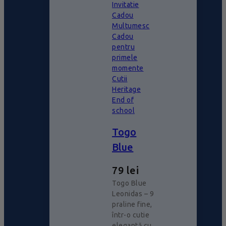
Invitatie
Cadou
Multumesc
Cadou
pentru
primele
momente
Cutii
Heritage
End of
school
Togo
Blue
79
lei
Togo Blue
Leonidas – 9
praline fine,
într-o cutie
elegantă cu