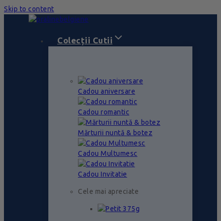
Skip to content
Colecții Cutii
Cadou aniversare
Cadou romantic
Mărturii nuntă & botez
Cadou Multumesc
Cadou Invitatie
Cele mai apreciate