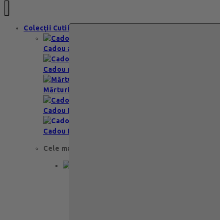
Colecții Cutii
Cadou aniversare
Cadou romantic
Mărturii nuntă & botez
Cadou Multumesc
Cadou Invitatie
Cele mai apreciate
Cadou aniversare
Cadou de nunta
Cadou Invitatie
Cadou Multumesc
Cadou pentru primele momente
Cutii Ballotins