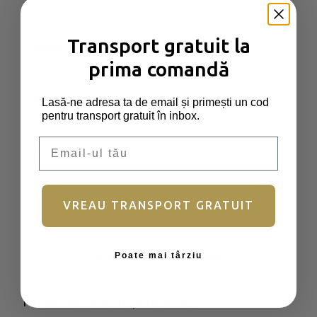
Ingrediente
Transport gratuit la
Nume utilizator sau email
*
Obligatoriu
prima comandă
Zahăr,
LAPTE
praf integral, unt de
cacao, masă de cacao, emulgator
Parolă
*
Obligatoriu
Lasă-ne adresa ta de email și primești un cod
pentru transport gratuit în inbox.
(lecitină de
SOIA
), aromă, colorant:
carmin.
Email
Ține-mă minte
Autentificare
Alergeni
VREAU TRANSPORT GRATUIT
Ai uitat parola?
Lapte, soia.
Poate mai târziu
Nu aveți încă un cont?
Înscrieți
Recenzii
Nu există recenzii până acum.