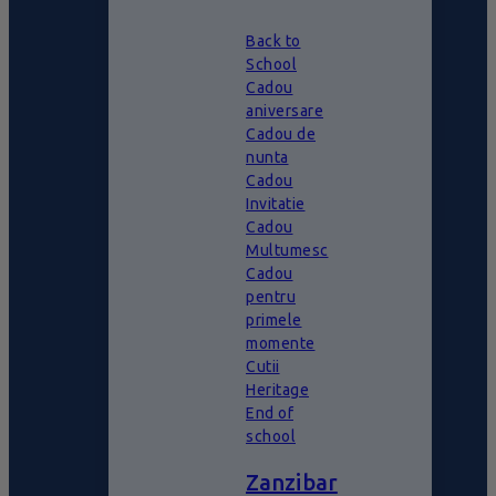
Back to
School
Cadou
aniversare
Cadou de
nunta
Cadou
Invitatie
Cadou
Multumesc
Cadou
pentru
primele
momente
Cutii
Heritage
End of
school
Zanzibar