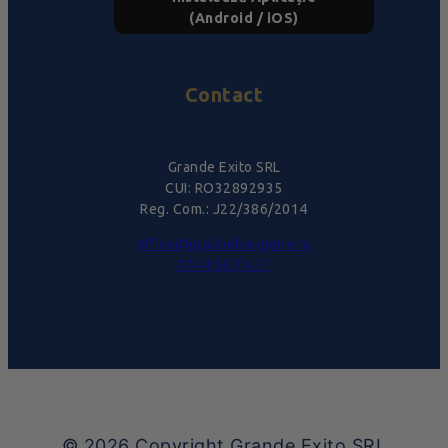
(Android / iOS)
Contact
Grande Exito SRL
CUI: RO32892935
Reg. Com.: J22/386/2014
office@pralinebelgiene.ro
0744.58.74.51
© 2026
Copyright Grande Exito SRL