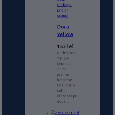
Heritage
End of
school
Dora
Yellow
153
lei
Cutie Dora
Yellow
Leonidas –
22 de
praline
belgiene
fine, într-o
cutie
elegantă pe
două…