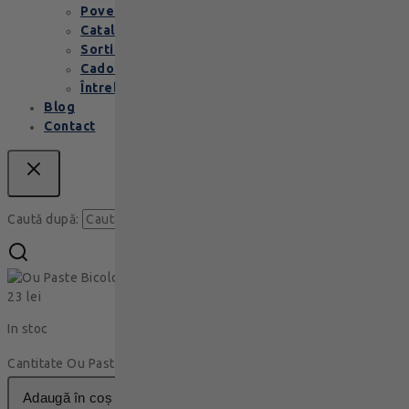
Povestea Leonidas
Cataloage produse
Sortimente praline
Cadouri corporate
Întrebări Frecvente
Blog
Contact
Caută
Caută după:
Ou Paste Bicolor 50g
23
lei
In stoc
Cantitate Ou Paste Bicolor 50g
adaugă în coș