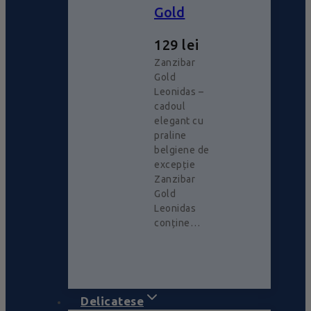
Gold
129
lei
Zanzibar
Gold
Leonidas –
cadoul
elegant cu
praline
belgiene de
excepție
Zanzibar
Gold
Leonidas
conține…
Delicatese