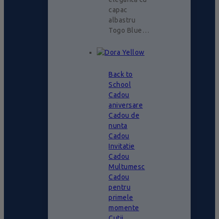
capac
albastru
Togo Blue…
Back to
School
Cadou
aniversare
Cadou de
nunta
Cadou
Invitatie
Cadou
Multumesc
Cadou
pentru
primele
momente
Cutii