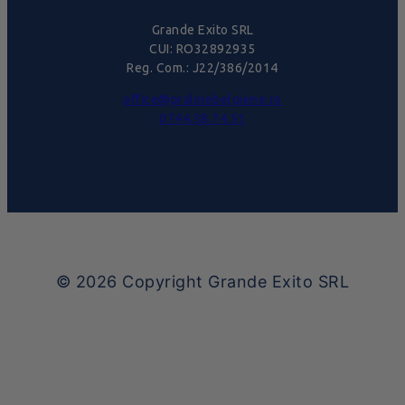
Grande Exito SRL
CUI: RO32892935
Reg. Com.: J22/386/2014
office@pralinebelgiene.ro
0744.58.74.51
© 2026
Copyright Grande Exito SRL