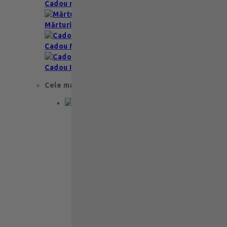
Cadou romantic
Mărturii nuntă & botez
Cadou Multumesc
Cadou Invitatie
Cele mai apreciate
Cadou aniversare
Cadou de nunta
Cadou Invitatie
Cadou Multumesc
Cadou pentru primele momente
Cutii Ballotins
Petit 375g
121
lei
Ballotin Petit Leonidas – 24 praline
fine din ciocolată belgiană premium