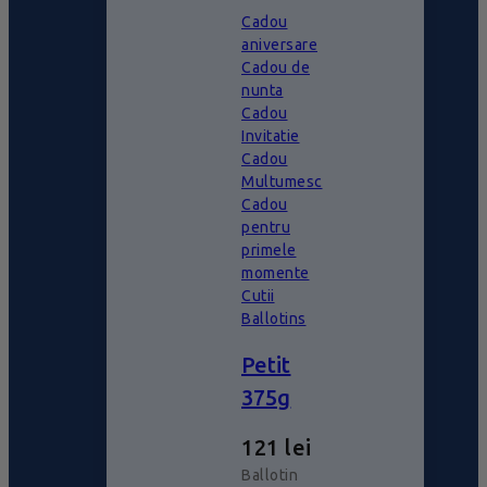
Cadou
aniversare
Cadou de
nunta
Cadou
Invitatie
Cadou
Multumesc
Cadou
pentru
primele
momente
Cutii
Ballotins
Petit
375g
121
lei
Ballotin