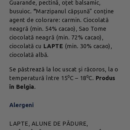
Guarande, pectină, oțet balsamic,
busuioc.
“
Marzipanul căpșună” conține
agent de colorare: carmin. Ciocolată
neagră (min. 54% cacao), Sao Tome
ciocolată neagră (min. 72% cacao),
ciocolată cu
LAPTE
(min. 30% cacao),
ciocolată albă.
Se păstrează la loc uscat și răcoros, la o
temperatură între 15⁰C – 18⁰C.
Produs
în Belgia
.
Alergeni
LAPTE, ALUNE DE PĂDURE,