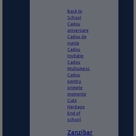
Back to
School
Cadou
aniversare
Cadou de
nunta
Cadou
Invitatie
Cadou
Multumesc
Cadou
pentru
primele
momente
Cutii
Heritage
End of
school
Zanzibar