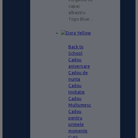
capac
albastru
Togo Blue…
Back to
School
Cadou
aniversare
Cadou de
nunta
Cadou
Invitatie
Cadou
Multumesc
Cadou
pentru
primele
momente
Cutii