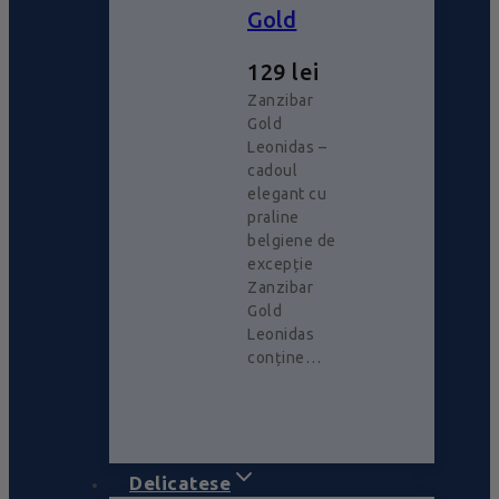
Gold
129
lei
Zanzibar
Gold
Leonidas –
cadoul
elegant cu
praline
belgiene de
excepție
Zanzibar
Gold
Leonidas
conține…
Delicatese