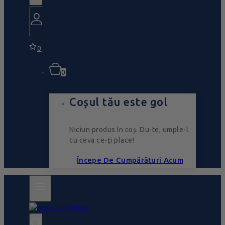
0
0
Coșul tău este gol
Niciun produs în coș. Du-te, umple-l
cu ceva ce-ți place!
Începe De Cumpărături Acum