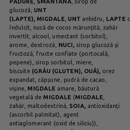
PĂDURE
,
SMÂNTÂNĂ
, sirop de
glucoză,
UNT
(LAPTE),
MIGDALE
,
UNT
anhidru,
LAPTE
îndulcit, nucă de cocos mărunțită, zahăr
invertit, alcool, umectant (sorbitol),
arome, dextroză,
NUCI,
sirop glucoză și
fructoză, fructe confiate (portocală,
pepene), sirop sorbitol, miere,
biscuite
(GRÂU (GLUTEN), OUĂ),
orez
expandat, căpșune, pudră de cacao,
vișine,
MIGDALE
amare, băutură
vegetală de
MIGDALE
(
MIGDALE
,
zahăr, maltodextrină,
SOIA,
antioxidanți
(ascorbil palmitat), agent
antiaglomerant (oxid de siliciu)),