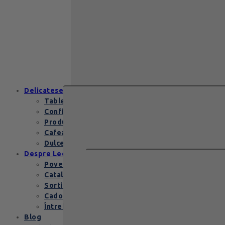
Zanzibar Gold
129
lei
Zanzibar Gold Leonidas – cadoul
elegant cu praline belgiene de
excepție Zanzibar Gold Leonidas
conține…
Delicatese
Tablete și batoane
Confiserie
Produse copii
Cafea de specialitate
Dulceata si specialitati
Despre Leonidas
Povestea Leonidas
Cataloage produse
Sortimente praline
Cadouri corporate
Întrebări Frecvente
Blog