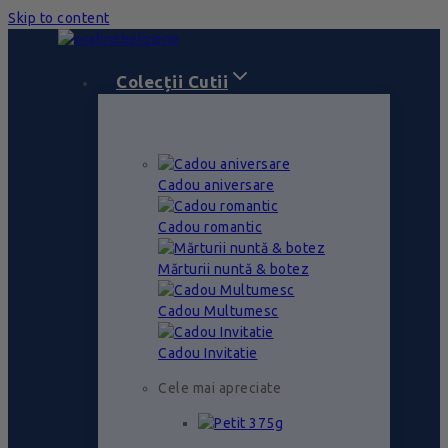
Skip to content
Colecții Cutii
Cadou aniversare
Cadou romantic
Mărturii nuntă & botez
Cadou Multumesc
Cadou Invitatie
Cele mai apreciate