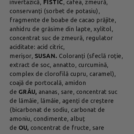
invertazică,
FISTIC
, cafea, zmeură,
conservanți (sorbet de potasiu),
fragmente de boabe de cacao prăjite,
anhidru de grăsime din lapte, xylitol,
concentrat suc de zmeură, regulator
aciditate: acid citric,
merișor,
SUSAN.
Coloranți (sfeclă roție,
extract de soc, annatto, curcumină,
complex de clorofilă cupru, caramel),
coajă de portocală, amidon
de
GRÂU,
ananas, sare, concentrat suc
de lămâie, lămâie, agenți de creștere
(bicarbonat de sodiu, carbonat de
amoniu, condimente, albuț
de
OU,
concentrat de fructe, sare