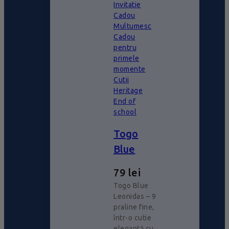
Invitatie
Cadou
Multumesc
Cadou
pentru
primele
momente
Cutii
Heritage
End of
school
Togo
Blue
79
lei
Togo Blue
Leonidas – 9
praline fine,
într-o cutie
elegantă cu