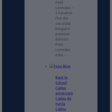
Petit
Leonidas –
24 praline
fine din
ciocolată
belgiană
premium
Ballotin
Petit
Leonidas
este…
Back to
School
Cadou
aniversare
Cadou de
nunta
Cadou