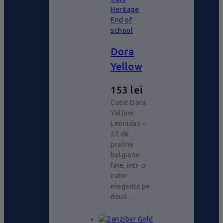
Heritage
End of
school
Dora
Yellow
153
lei
Cutie Dora
Yellow
Leonidas –
22 de
praline
belgiene
fine, într-o
cutie
elegantă pe
două…