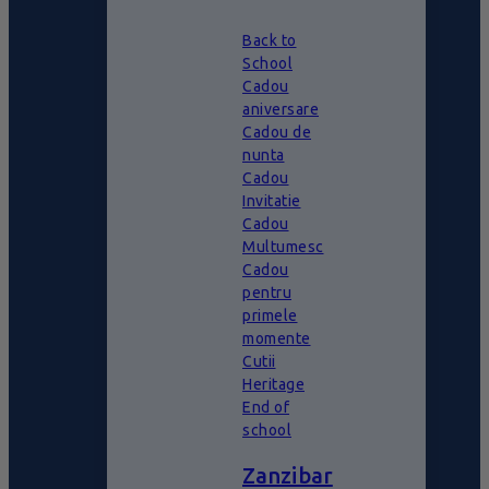
Back to
School
Cadou
aniversare
Cadou de
nunta
Cadou
Invitatie
Cadou
Multumesc
Cadou
pentru
primele
momente
Cutii
Heritage
End of
school
Zanzibar