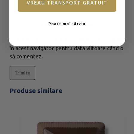
VREAU TRANSPORT GRATUIT
Ai uitat parola?
Nume
*
Poate mai târziu
Nu aveți încă un cont?
Înscrieți
Email
*
Salvează-mi numele, emailul și site-ul web
în acest navigator pentru data viitoare când o
să comentez.
Produse similare