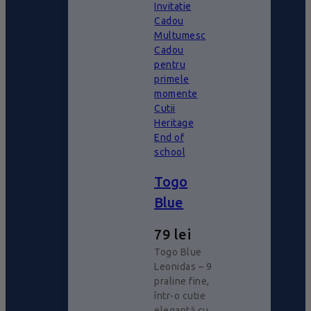
Invitatie
Cadou
Multumesc
Cadou
pentru
primele
momente
Cutii
Heritage
End of
school
Togo
Blue
79
lei
Togo Blue
Leonidas – 9
praline fine,
într-o cutie
elegantă cu