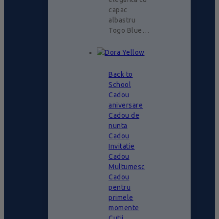
capac
albastru
Togo Blue…
Back to
School
Cadou
aniversare
Cadou de
nunta
Cadou
Invitatie
Cadou
Multumesc
Cadou
pentru
primele
momente
Cutii