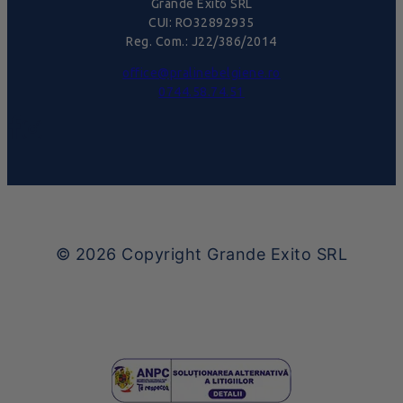
Grande Exito SRL
CUI: RO32892935
Reg. Com.: J22/386/2014
office@pralinebelgiene.ro
0744.58.74.51
© 2026
Copyright Grande Exito SRL