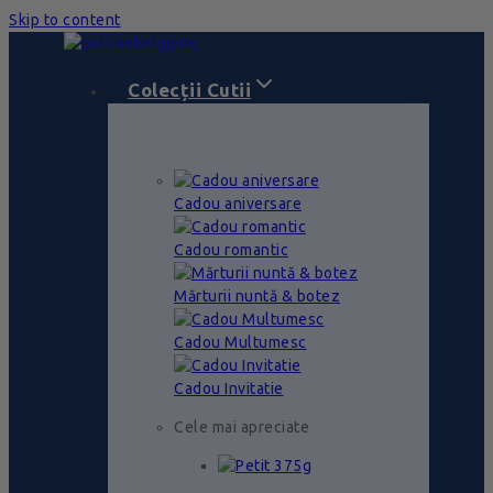
Skip to content
Colecții Cutii
Cadou aniversare
Cadou romantic
Mărturii nuntă & botez
Cadou Multumesc
Cadou Invitatie
Cele mai apreciate