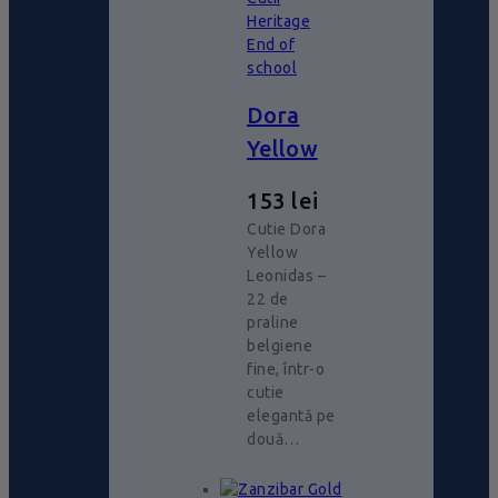
Heritage
End of
school
Dora
Yellow
153
lei
Cutie Dora
Yellow
Leonidas –
22 de
praline
belgiene
fine, într-o
cutie
elegantă pe
două…