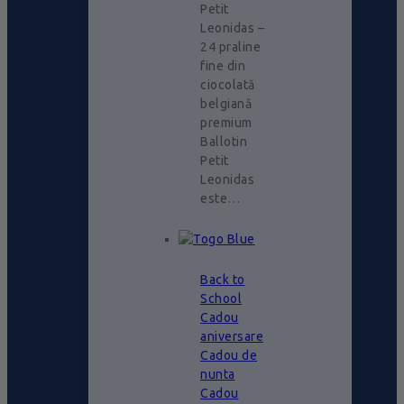
Petit
Leonidas –
24 praline
fine din
ciocolată
belgiană
premium
Ballotin
Petit
Leonidas
este…
Back to
School
Cadou
aniversare
Cadou de
nunta
Cadou