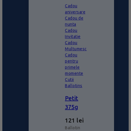
Cadou
aniversare
Cadou de
nunta
Cadou
Invitatie
Cadou
Multumesc
Cadou
pentru
primele
momente
Cutii
Ballotins
Petit
375g
121
lei
Ballotin