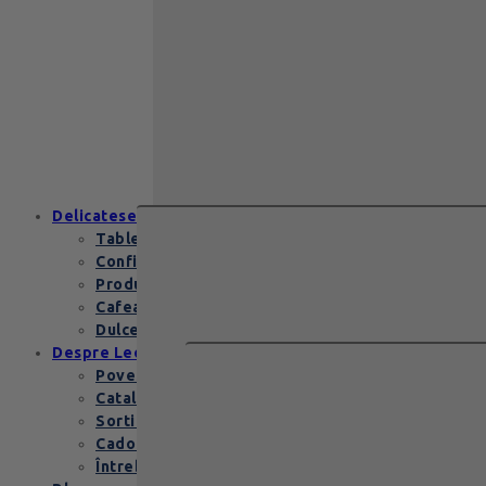
Zanzibar Gold
129
lei
Zanzibar Gold Leonidas – cadoul
elegant cu praline belgiene de
excepție Zanzibar Gold Leonidas
conține…
Delicatese
Tablete și batoane
Confiserie
Produse copii
Cafea de specialitate
Dulceata si specialitati
Despre Leonidas
Povestea Leonidas
Cataloage produse
Sortimente praline
Cadouri corporate
Întrebări Frecvente