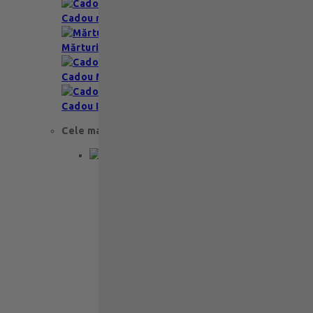
Cadou romantic
Mărturii nuntă & botez
Cadou Multumesc
Cadou Invitatie
Cele mai apreciate
Cadou aniversare
Cadou de nunta
Cadou Invitatie
Cadou Multumesc
Cadou pentru primele momente
Cutii Ballotins
Petit 375g
121
lei
Ballotin Petit Leonidas – 24 praline