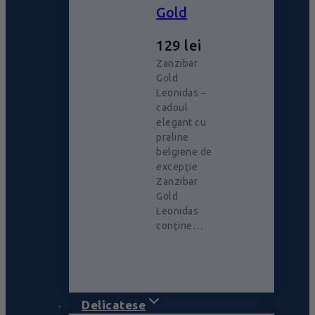
Gold
129
lei
Zanzibar
Gold
Leonidas –
cadoul
elegant cu
praline
belgiene de
excepție
Zanzibar
Gold
Leonidas
conține…
Delicatese