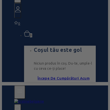
0
0
Coșul tău este gol
Niciun produs în coș. Du-te, umple-l
cu ceva ce-ți place!
Începe De Cumpărături Acum