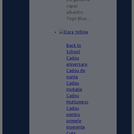
capac
albastru
Togo Blue…
Back to
School
Cadou
aniversare
Cadou de
nunta
Cadou
Invitatie
Cadou
Multumesc
Cadou
pentru
primele
momente
Cutii