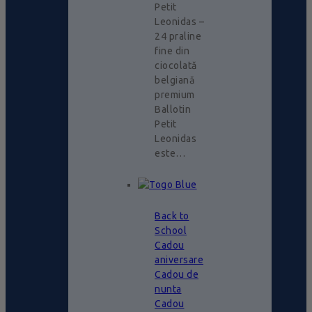
Petit
Leonidas –
24 praline
fine din
ciocolată
belgiană
premium
Ballotin
Petit
Leonidas
este…
Back to
School
Cadou
aniversare
Cadou de
nunta
Cadou