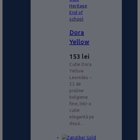
Heritage
End of
school
Dora
Yellow
153
lei
Cutie Dora
Yellow
Leonidas –
22 de
praline
belgiene
fine, într-o
cutie
elegantă pe
două…