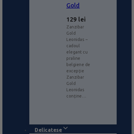
Gold
129
lei
Zanzibar
Gold
Leonidas –
cadoul
elegant cu
praline
belgiene de
excepție
Zanzibar
Gold
Leonidas
conține…
Delicatese