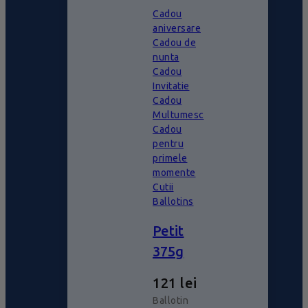
Cadou
aniversare
Cadou de
nunta
Cadou
Invitatie
Cadou
Multumesc
Cadou
pentru
primele
momente
Cutii
Ballotins
Petit
375g
121
lei
Ballotin