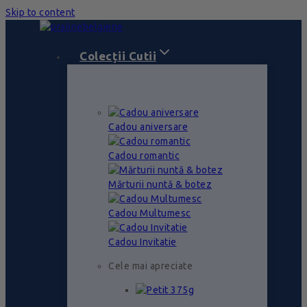
Skip to content
Colecții Cutii
Cadou aniversare
Cadou romantic
Mărturii nuntă & botez
Cadou Multumesc
Cadou Invitatie
Cele mai apreciate