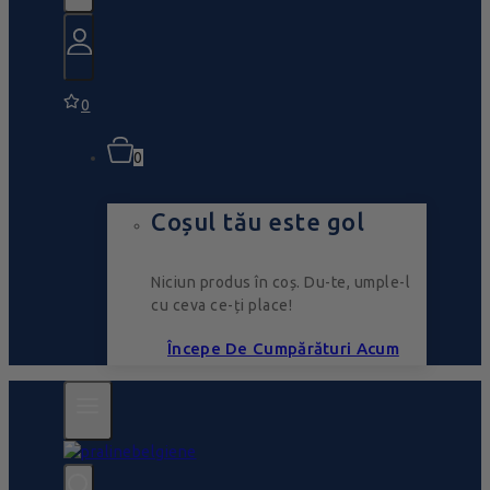
0
0
Coșul tău este gol
Niciun produs în coș. Du-te, umple-l
cu ceva ce-ți place!
Începe De Cumpărături Acum