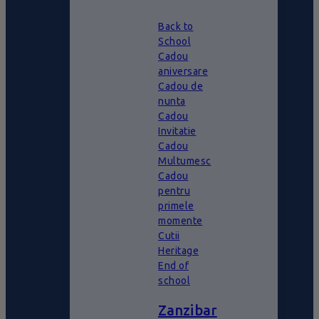
Back to
School
Cadou
aniversare
Cadou de
nunta
Cadou
Invitatie
Cadou
Multumesc
Cadou
pentru
primele
momente
Cutii
Heritage
End of
school
Zanzibar