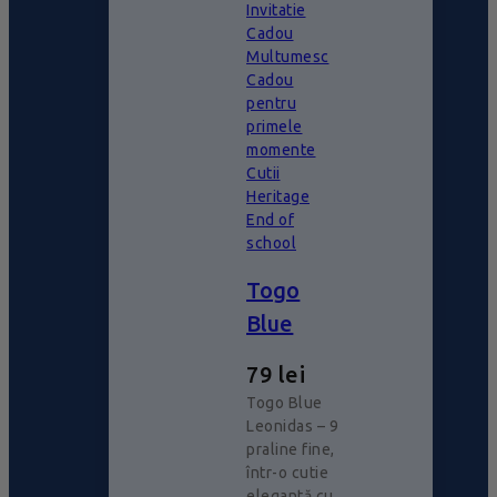
Invitatie
Cadou
Multumesc
Cadou
pentru
primele
momente
Cutii
Heritage
End of
school
Togo
Blue
79
lei
Togo Blue
Leonidas – 9
praline fine,
într-o cutie
elegantă cu