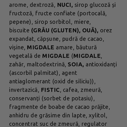
arome, dextroză,
NUCI,
sirop glucoză și
fructoză, fructe confiate (portocală,
pepene), sirop sorbitol, miere,
biscuite
(GRÂU (GLUTEN), OUĂ),
orez
expandat, căpșune, pudră de cacao,
vișine,
MIGDALE
amare, băutură
vegetală de
MIGDALE
(
MIGDALE
,
zahăr, maltodextrină,
SOIA,
antioxidanți
(ascorbil palmitat), agent
antiaglomerant (oxid de siliciu)),
invertazică,
FISTIC
, cafea, zmeură,
conservanți (sorbet de potasiu),
fragmente de boabe de cacao prăjite,
anhidru de grăsime din lapte, xylitol,
concentrat suc de zmeură, regulator