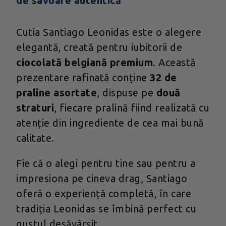
de savoare autentică
Cutia Santiago Leonidas este o alegere
elegantă, creată pentru iubitorii de
ciocolată belgiană premium
. Această
prezentare rafinată conține
32 de
praline asortate
, dispuse pe
două
straturi
, fiecare pralină fiind realizată cu
atenție din ingrediente de cea mai bună
calitate.
Fie că o alegi pentru tine sau pentru a
impresiona pe cineva drag, Santiago
oferă o experiență completă, în care
tradiția Leonidas se îmbină perfect cu
gustul desăvârșit.