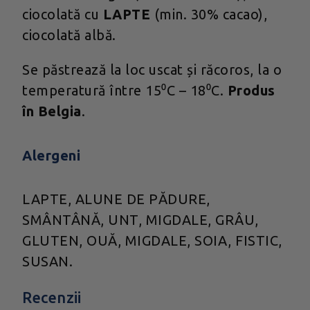
ciocolată cu
LAPTE
(min. 30% cacao),
ciocolată albă.
Se păstrează la loc uscat și răcoros, la o
temperatură între 15⁰C – 18⁰C.
Produs
în Belgia
.
Alergeni
LAPTE, ALUNE DE PĂDURE,
SMÂNTÂNĂ, UNT, MIGDALE, GRÂU,
GLUTEN, OUĂ, MIGDALE, SOIA, FISTIC,
SUSAN.
Recenzii