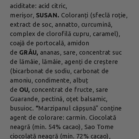
aciditate: acid citric,
merișor,
SUSAN.
Coloranți (sfeclă roție,
extract de soc, annatto, curcumină,
complex de clorofilă cupru, caramel),
coajă de portocală, amidon
de
GRÂU,
ananas, sare, concentrat suc
de lămâie, lămâie, agenți de creștere
(bicarbonat de sodiu, carbonat de
amoniu, condimente, albuț
de
OU,
concentrat de fructe, sare
Guarande, pectină, oțet balsamic,
busuioc.
“
Marzipanul căpșună” conține
agent de colorare: carmin. Ciocolată
neagră (min. 54% cacao), Sao Tome
ciocolată neagră (min. 72% cacao),