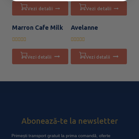
vezi detalii
vezi detalii
Marron Cafe Milk
Avelanne
0
0
din
din
5
5
vezi detalii
vezi detalii
Abonează-te la newsletter
Primești transport gratuit la prima comandă, oferte