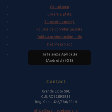
Contul meu
Livrare și plată
Termeni și condiții
Politica de confidențialitate
Politica privind cookie-urile
Despre proiect
Instalează Aplicație
(Android / iOS)
Contact
Grande Exito SRL
CUI: RO32892935
Reg. Com.: J22/386/2014
office@pralinebelgiene.ro