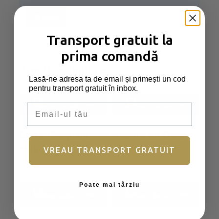
Transport gratuit la
prima comandă
Produse similare
Lasă-ne adresa ta de email și primești un cod
pentru transport gratuit în inbox.
vezi detalii
vezi detalii
Email
Carre Croquant
Napolitain Dark
Milk
VREAU TRANSPORT GRATUIT
0
din
0
5
Poate mai târziu
din
5
vezi detalii
vezi detalii